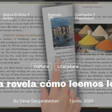
Sobre El Sitio Y
Agenda
Contacto Y
Autor
TIC
Publicidad
Cultura
Literatura
 revela cómo leemos l
By
César Dergarabedian
1 junio, 2020