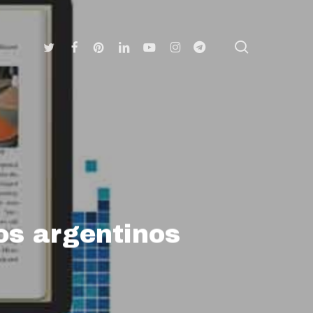
search
Twitter
Facebook
Pinterest
Linkedin
Youtube
Instagram
Telegram
os argentinos