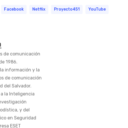
Facebook
Netflix
Proyecto451
YouTube
n
os de comunicación
de 1986.
la información y la
os de comunicación
d del Salvador.
 la Inteligencia
Investigación
odística, y del
tico en Seguridad
presa ESET