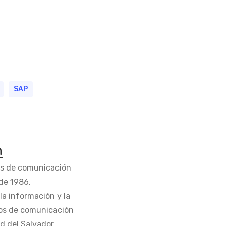
SAP
n
os de comunicación
de 1986.
la información y la
os de comunicación
d del Salvador.