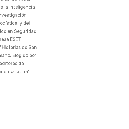
 la Inteligencia
Investigación
odística, y del
tico en Seguridad
presa ESET
 "Historias de San
alano. Elegido por
editores de
érica latina".