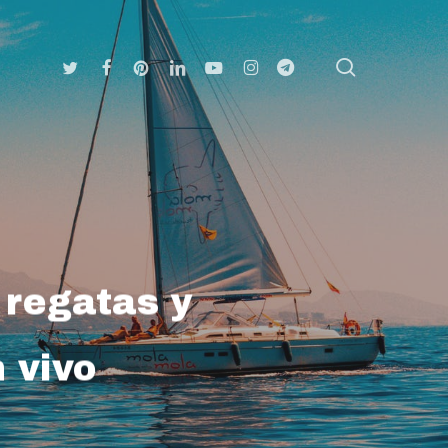
search
Twitter
Facebook
Pinterest
Linkedin
Youtube
Instagram
Telegram
 regatas y
 vivo