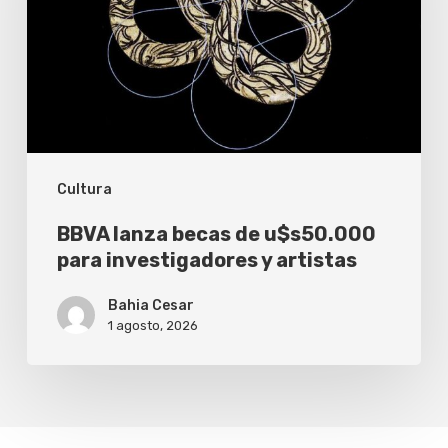
u$s50.000
para
investigadores
y
artistas
Cultura
BBVA lanza becas de u$s50.000
para investigadores y artistas
Bahia Cesar
1 agosto, 2026