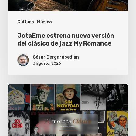
jazz
My
Cultura
Música
Romance
JotaEme estrena nueva versión
del clásico de jazz My Romance
César Dergarabedian
3 agosto, 2026
La
Filmoteca
Clásica
de
Sebastián