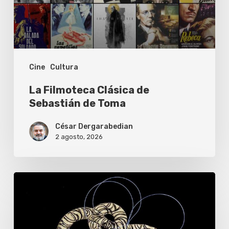
de
Toma
Cine
Cultura
La Filmoteca Clásica de
Sebastián de Toma
César Dergarabedian
2 agosto, 2026
BBVA
lanza
becas
de