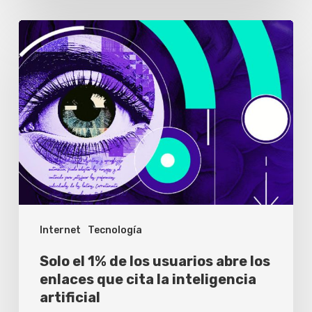
Solo
el
1%
de
los
usuarios
abre
los
enlaces
Internet
Tecnología
que
cita
Solo el 1% de los usuarios abre los
la
enlaces que cita la inteligencia
artificial
inteligencia