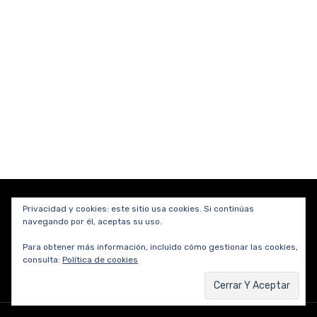
Privacidad y cookies: este sitio usa cookies. Si continúas
navegando por él, aceptas su uso.
Copyright © 2012-2026 César Dergarabedian.
Para obtener más información, incluido cómo gestionar las cookies,
consulta:
Política de cookies
Desarrollado por
Cake Division