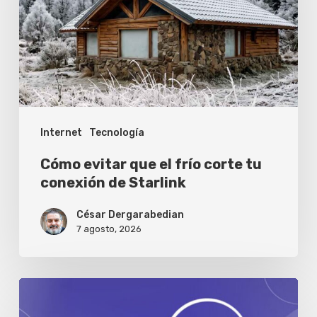
frío
corte
tu
conexión
de
Internet
Tecnología
Starlink
Cómo evitar que el frío corte tu
conexión de Starlink
César Dergarabedian
7 agosto, 2026
Se
abre