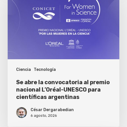
la
convocatoria
al
premio
nacional
L’Oréal-
UNESCO
Ciencia
Tecnología
para
científicas
Se abre la convocatoria al premio
argentinas
nacional L’Oréal-UNESCO para
científicas argentinas
César Dergarabedian
6 agosto, 2026