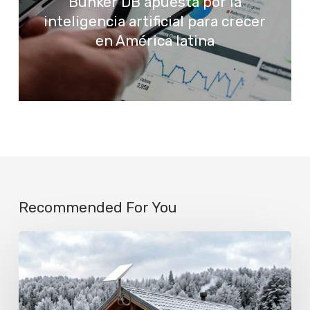
Bunker DB apuesta por la
inteligencia artificial para crecer
en América latina
Recommended For You
Cómo
evitar
que
el