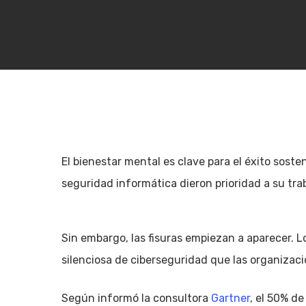
El bienestar mental es clave para el éxito soste
seguridad informática dieron prioridad a su tra
Sin embargo, las fisuras empiezan a aparecer. 
silenciosa de ciberseguridad que las organizac
Hit enter to search or ESC to close
Según informó la consultora
Gartner
, el 50% d