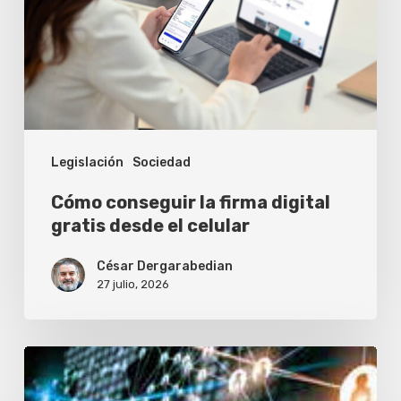
digital
gratis
desde
el
celular
Legislación
Sociedad
Cómo conseguir la firma digital
gratis desde el celular
César Dergarabedian
27 julio, 2026
Empresarios
debaten