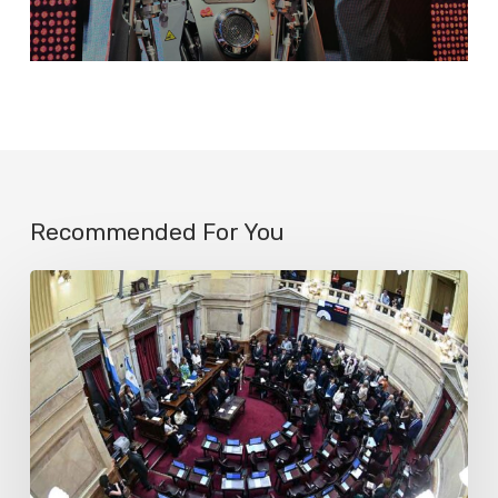
Recommended For You
Más
de
cien
organizaciones
piden
al