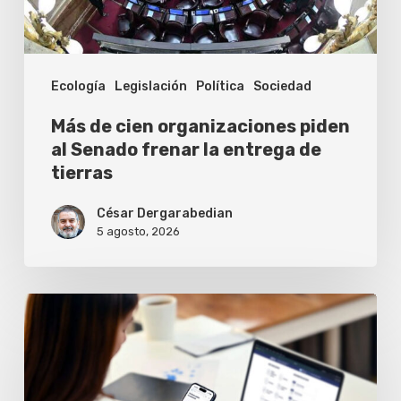
Senado
frenar
la
Ecología
Legislación
Política
Sociedad
entrega
de
Más de cien organizaciones piden
tierras
al Senado frenar la entrega de
tierras
César Dergarabedian
5 agosto, 2026
Cómo
conseguir
la
firma