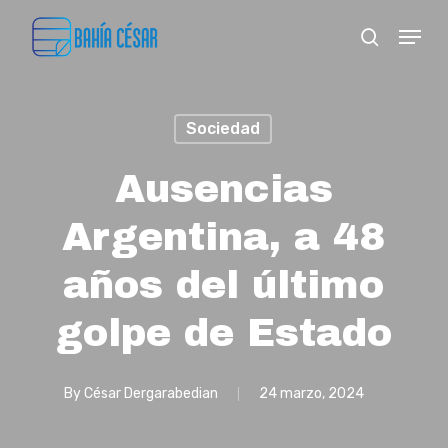
Skip
Menu
search
to
Close
main
Menu
content
Sociedad
Ausencias
Argentina, a 48
años del último
golpe de Estado
By
César Dergarabedian
24 marzo, 2024