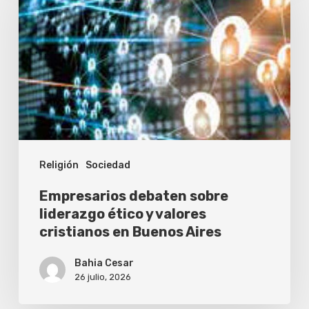
sobre
liderazgo
ético
y
valores
cristianos
en
Religión
Sociedad
Buenos
Aires
Empresarios debaten sobre
liderazgo ético y valores
cristianos en Buenos Aires
Bahia Cesar
26 julio, 2026