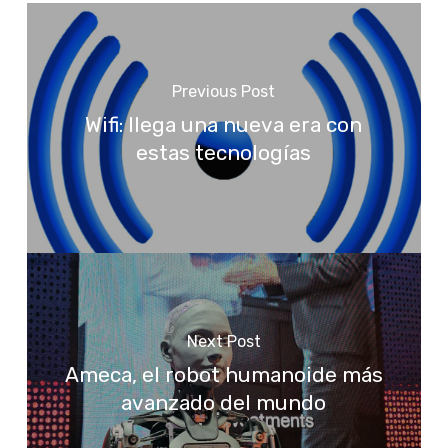
Previous Post
Wifi: llega una nueva era con
estas tecnologías
Next Post
Ameca, el robot humanoide más
avanzado del mundo