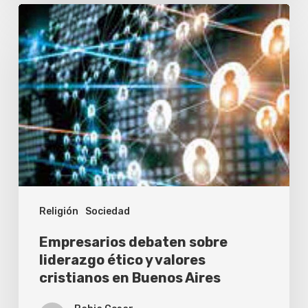
Empresarios
debaten
sobre
liderazgo
ético
y
valores
cristianos
en
Religión
Sociedad
Buenos
Aires
Empresarios debaten sobre
liderazgo ético y valores
cristianos en Buenos Aires