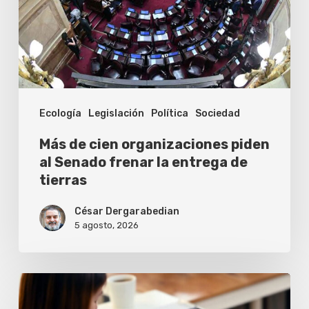
piden
al
Senado
frenar
la
Ecología
Legislación
Política
Sociedad
entrega
de
Más de cien organizaciones piden
tierras
al Senado frenar la entrega de
tierras
César Dergarabedian
5 agosto, 2026
Cómo
conseguir