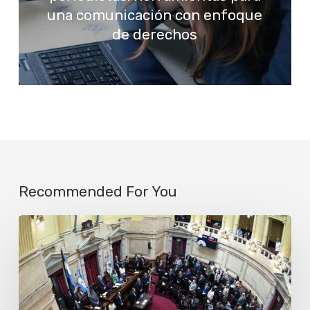
una comunicación con enfoque
de derechos
Recommended For You
Más
de
cien
organizaciones