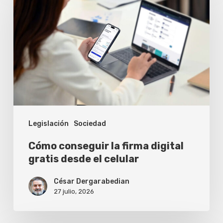
la
firma
digital
gratis
desde
el
celular
Legislación
Sociedad
Cómo conseguir la firma digital
gratis desde el celular
César Dergarabedian
27 julio, 2026