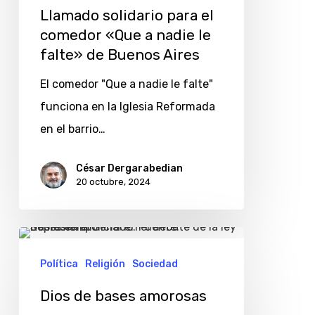
Llamado solidario para el
le
comedor «Que a nadie le
falte»
falte» de Buenos Aires
de
El comedor "Que a nadie le falte"
Buenos
funciona en la Iglesia Reformada
Aires
en el barrio…
César Dergarabedian
20 octubre, 2024
Dios
de
Política
Religión
Sociedad
bases
Dios de bases amorosas
amorosas