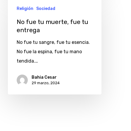
No
Religión
Sociedad
fue
tu
No fue tu muerte, fue tu
muerte,
entrega
fue
No fue tu sangre, fue tu esencia.
tu
No fue la espina, fue tu mano
entrega
tendida.…
Bahia Cesar
29 marzo, 2024