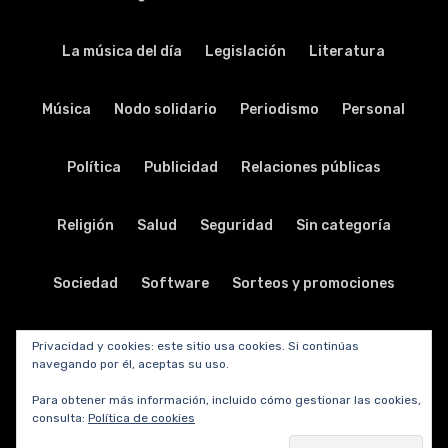
La música del día
Legislación
Literatura
Música
Nodo solidario
Periodismo
Personal
Política
Publicidad
Relaciones públicas
Religión
Salud
Seguridad
Sin categoría
Sociedad
Software
Sorteos y promociones
Tabletas
Teatro
Tecnología
Privacidad y cookies: este sitio usa cookies. Si continúas
navegando por él, aceptas su uso.
Telecomunicaciones
Telefonía
Trabajo
Para obtener más información, incluido cómo gestionar las cookies,
consulta:
Política de cookies