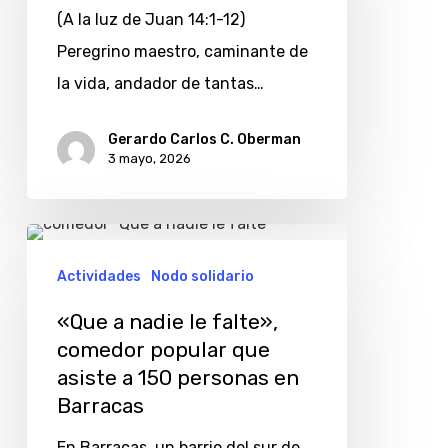
(A la luz de Juan 14:1-12)
Peregrino maestro, caminante de
la vida, andador de tantas…
Gerardo Carlos C. Oberman
3 mayo, 2026
«Que
a
Actividades
Nodo solidario
nadie
«Que a nadie le falte»,
le
comedor popular que
falte»,
asiste a 150 personas en
comedor
Barracas
popular
En Barracas, un barrio del sur de