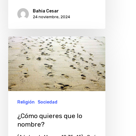
Bahia Cesar
24 noviembre, 2024
¿Cómo
quieres
que
lo
nombre?
Religión
Sociedad
¿Cómo quieres que lo
nombre?