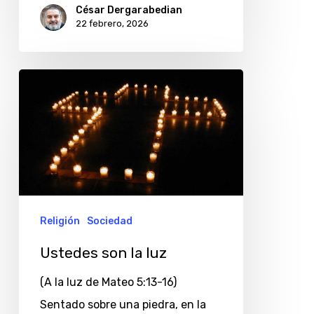
César Dergarabedian
22 febrero, 2026
Ustedes
son
la
luz
Religión
Sociedad
Ustedes son la luz
(A la luz de Mateo 5:13-16)
Sentado sobre una piedra, en la