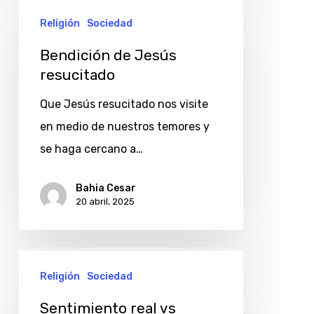
de
Religión
Sociedad
Jesús
Bendición de Jesús
resucitado
resucitado
Que Jesús resucitado nos visite
en medio de nuestros temores y
se haga cercano a…
Bahia Cesar
20 abril, 2025
Sentimiento
Religión
Sociedad
real
vs
Sentimiento real vs