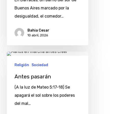
que
Buenos Aires marcado por la
asiste
desigualdad, el comedor…
a
150
Bahia Cesar
10 abril, 2026
personas
en
Barracas
Antes
pasarán
Religión
Sociedad
Antes pasarán
(A la luz de Mateo 5:17-18) Se
apagará el sol sobre los poderes
del mal…