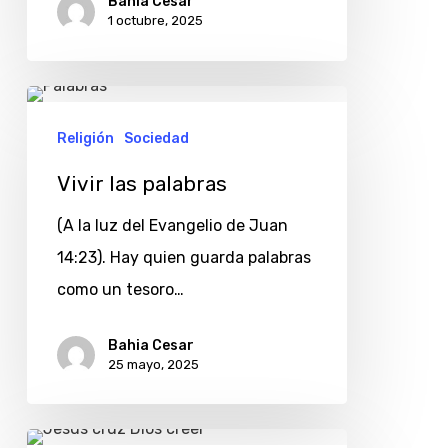
Bahia Cesar
1 octubre, 2025
Vivir
las
Religión
Sociedad
palabras
Vivir las palabras
(A la luz del Evangelio de Juan
14:23). Hay quien guarda palabras
como un tesoro…
Bahia Cesar
25 mayo, 2025
Bendición