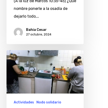
(A la luz de Marcos 10:35-45) ¿Qué
nombre ponerle a la osadía de
dejarlo todo,…
Bahia Cesar
27 octubre, 2024
Llamado
solidario
para
el
comedor
«Que
a
Actividades
Nodo solidario
nadie