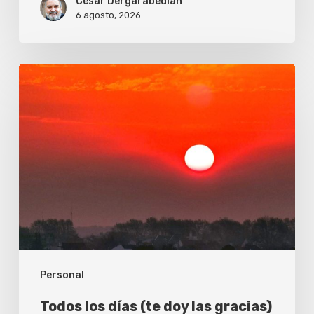
César Dergarabedian
6 agosto, 2026
Todos
los
días
(te
doy
las
gracias)
Personal
Todos los días (te doy las gracias)