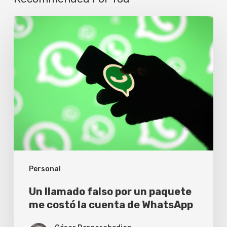
Un
llamado
falso
por
un
paquete
me
costó
la
Personal
cuenta
de
Un llamado falso por un paquete
WhatsApp
me costó la cuenta de WhatsApp