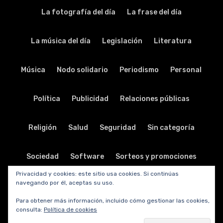
La fotografía del día
La frase del día
La música del día
Legislación
Literatura
Música
Nodo solidario
Periodismo
Personal
Política
Publicidad
Relaciones públicas
Religión
Salud
Seguridad
Sin categoría
Sociedad
Software
Sorteos y promociones
Privacidad y cookies: este sitio usa cookies. Si continúas
navegando por él, aceptas su uso.
Tabletas
Teatro
Tecnología
Para obtener más información, incluido cómo gestionar las cookies,
consulta:
Política de cookies
Telecomunicaciones
Telefonía
Trabajo