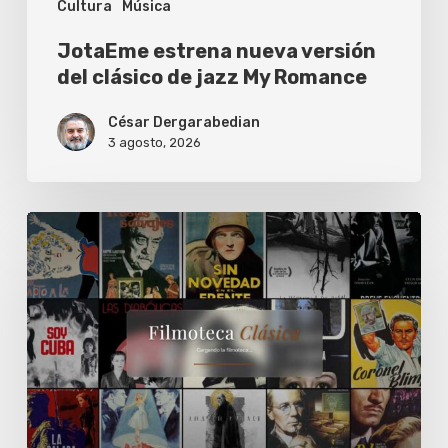
Cultura
Música
Romance
JotaEme estrena nueva versión
del clásico de jazz My Romance
César Dergarabedian
3 agosto, 2026
La
Filmoteca
Clásica
de
Sebastián
de
Toma