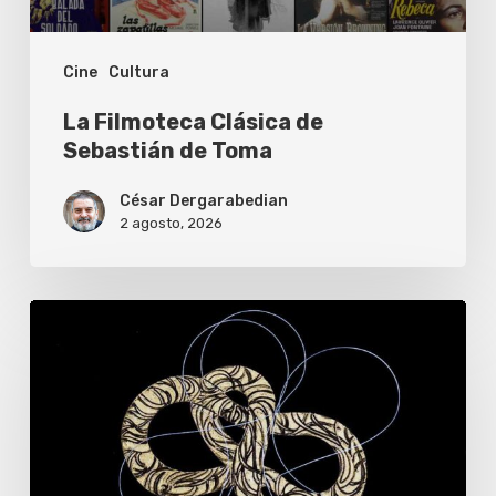
Cine
Cultura
La Filmoteca Clásica de
Sebastián de Toma
César Dergarabedian
2 agosto, 2026
BBVA
lanza
becas
de
u$s50.000
para