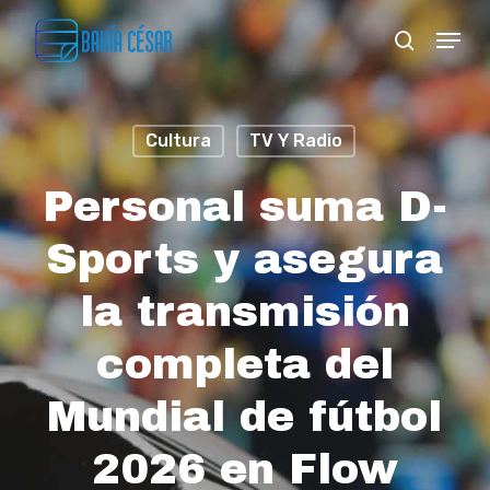
Skip
Menu
search
to
Close
main
Menu
content
Cultura
TV Y Radio
Personal suma D-
Sports y asegura
la transmisión
completa del
Mundial de fútbol
2026 en Flow