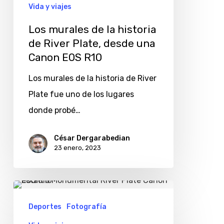
Vida y viajes
desde
Los murales de la historia
una
de River Plate, desde una
Canon
Canon EOS R10
EOS
Los murales de la historia de River
R10
Plate fue uno de los lugares
donde probé…
César Dergarabedian
23 enero, 2023
El
estadio
Deportes
Fotografía
Monumental