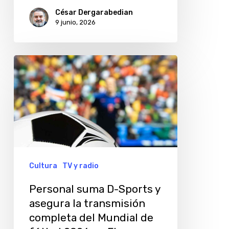
fútbol
César Dergarabedian
2026
9 junio, 2026
Personal
suma
D-
Sports
y
asegura
la
Cultura
TV y radio
transmisión
Personal suma D-Sports y
completa
asegura la transmisión
del
completa del Mundial de
Mundial