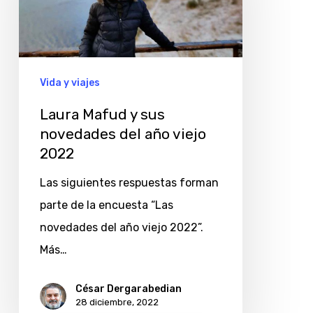
sus
novedades
del
año
Vida y viajes
viejo
Laura Mafud y sus
2022
novedades del año viejo
2022
Las siguientes respuestas forman
parte de la encuesta “Las
novedades del año viejo 2022”.
Más…
César Dergarabedian
28 diciembre, 2022