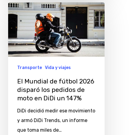
El
Mundial
de
fútbol
2026
disparó
los
Transporte
Vida y viajes
pedidos
El Mundial de fútbol 2026
de
disparó los pedidos de
moto
moto en DiDi un 147%
en
DiDi decidió medir ese movimiento
DiDi
y armó DiDi Trends, un informe
un
que toma miles de…
147%