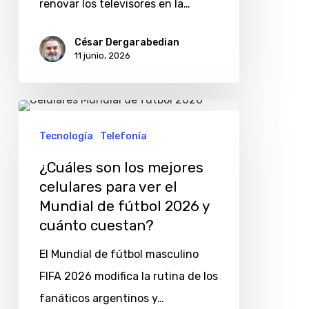
renovar los televisores en la…
2026
sin
César Dergarabedian
gastar
11 junio, 2026
de
más
¿Cuáles
son
Tecnología
Telefonía
los
¿Cuáles son los mejores
mejores
celulares para ver el
celulares
Mundial de fútbol 2026 y
para
cuánto cuestan?
ver
El Mundial de fútbol masculino
el
FIFA 2026 modifica la rutina de los
Mundial
fanáticos argentinos y…
de