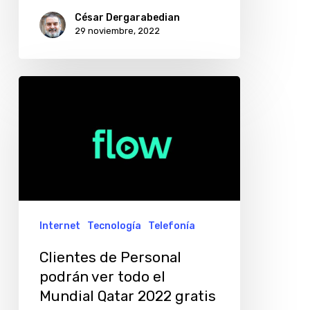
César Dergarabedian
29 noviembre, 2022
Clientes
de
Personal
podrán
ver
todo
el
Internet
Tecnología
Telefonía
Mundial
Clientes de Personal
Qatar
podrán ver todo el
2022
Mundial Qatar 2022 gratis
gratis