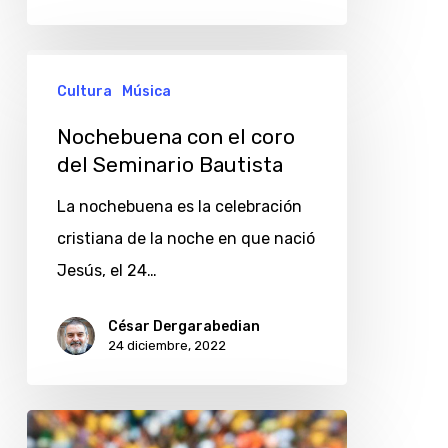
Nochebuena
Cultura
Música
con
el
Nochebuena con el coro
coro
del Seminario Bautista
del
La nochebuena es la celebración
Seminario
cristiana de la noche en que nació
Bautista
Jesús, el 24…
César Dergarabedian
24 diciembre, 2022
Cabase