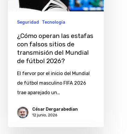
con
falsos
sitios
Seguridad
Tecnología
de
¿Cómo operan las estafas
transmisión
con falsos sitios de
del
transmisión del Mundial
Mundial
de fútbol 2026?
de
El fervor por el inicio del Mundial
fútbol
de fútbol masculino FIFA 2026
2026?
trae aparejado un…
César Dergarabedian
12 junio, 2026