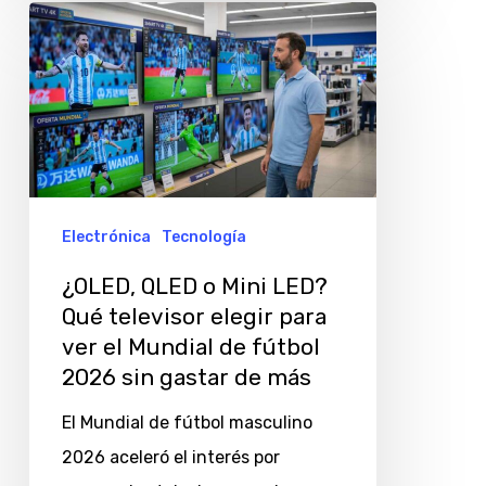
¿OLED,
QLED
o
Mini
LED?
Qué
televisor
Electrónica
Tecnología
elegir
¿OLED, QLED o Mini LED?
para
Qué televisor elegir para
ver
ver el Mundial de fútbol
el
2026 sin gastar de más
Mundial
El Mundial de fútbol masculino
de
2026 aceleró el interés por
fútbol