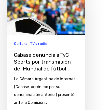
denuncia
a
TyC
Sports
por
transmisión
Cultura
TV y radio
del
Cabase denuncia a TyC
Mundial
Sports por transmisión
de
del Mundial de fútbol
fútbol
La Cámara Argentina de Internet
(Cabase, acrónimo por su
denominación anterior) presentó
ante la Comisión…