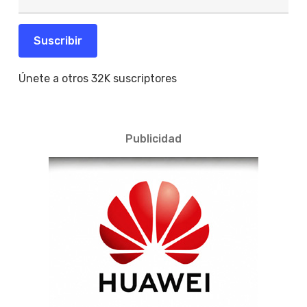
de
correo
electrónico
Suscribir
Únete a otros 32K suscriptores
Publicidad