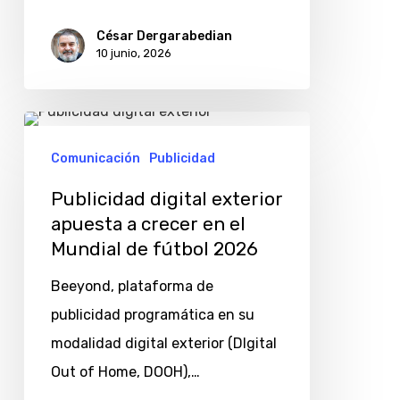
fútbol
César Dergarabedian
10 junio, 2026
2026
y
cuánto
Publicidad
cuestan?
digital
Comunicación
Publicidad
exterior
Publicidad digital exterior
apuesta
apuesta a crecer en el
a
Mundial de fútbol 2026
crecer
Beeyond, plataforma de
en
publicidad programática en su
el
modalidad digital exterior (DIgital
Mundial
Out of Home, DOOH),…
de