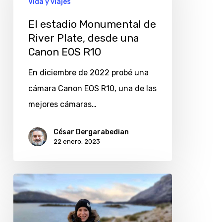
Vida y viajes
de
El estadio Monumental de
River
River Plate, desde una
Plate,
Canon EOS R10
desde
En diciembre de 2022 probé una
una
cámara Canon EOS R10, una de las
Canon
mejores cámaras…
EOS
R10
César Dergarabedian
22 enero, 2023
Laura
Mafud
y