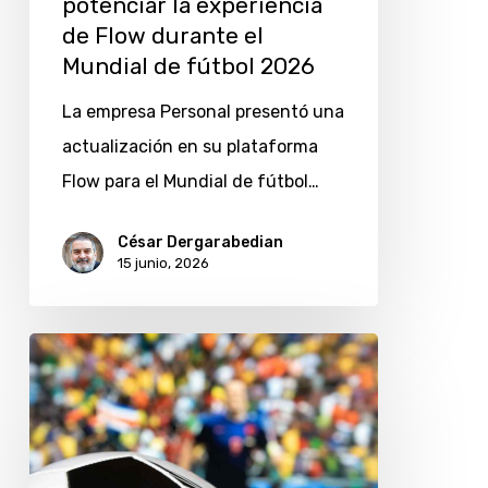
potenciar la experiencia
potenciar
de Flow durante el
la
Mundial de fútbol 2026
experiencia
La empresa Personal presentó una
de
actualización en su plataforma
Flow
Flow para el Mundial de fútbol…
durante
el
César Dergarabedian
15 junio, 2026
Mundial
de
fútbol
¿Cómo
2026
operan
las
estafas