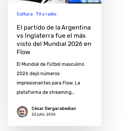
vs
Inglaterra
Cultura
TV y radio
fue
El partido de la Argentina
el
vs Inglaterra fue el más
más
visto del Mundial 2026 en
visto
Flow
del
El Mundial de fútbol masculino
Mundial
2026 dejó números
2026
impresionantes para Flow. La
en
plataforma de streaming…
Flow
César Dergarabedian
22 julio, 2026