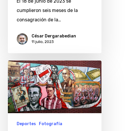
El 18 de junio de 2023 se
un
cumplieron seis meses de la
ejercicio
consagración de la…
de
memoria
César Dergarabedian
11 julio, 2023
Los
murales
de
la
historia
de
River
Deportes
Fotografía
Plate,