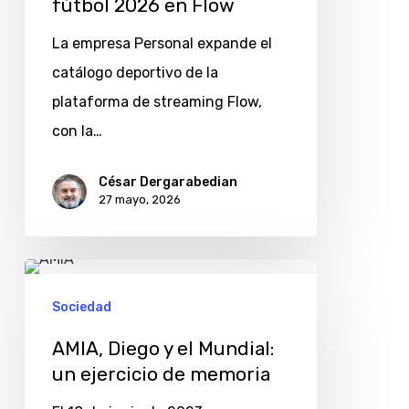
fútbol 2026 en Flow
de
La empresa Personal expande el
fútbol
catálogo deportivo de la
2026
plataforma de streaming Flow,
en
con la…
Flow
César Dergarabedian
27 mayo, 2026
AMIA,
Diego
Sociedad
y
AMIA, Diego y el Mundial:
el
un ejercicio de memoria
Mundial: