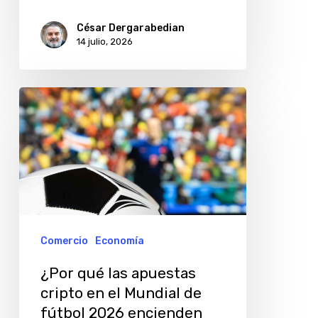
César Dergarabedian
14 julio, 2026
¿Por
qué
las
apuestas
cripto
en
el
Comercio
Economía
Mundial
¿Por qué las apuestas
de
cripto en el Mundial de
fútbol
fútbol 2026 encienden