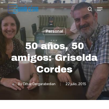
Skip
Menu
search
to
Close
main
Menu
content
Personal
50 años, 50
amigos: Griselda
Cordes
By
César Dergarabedian
22 julio, 2015