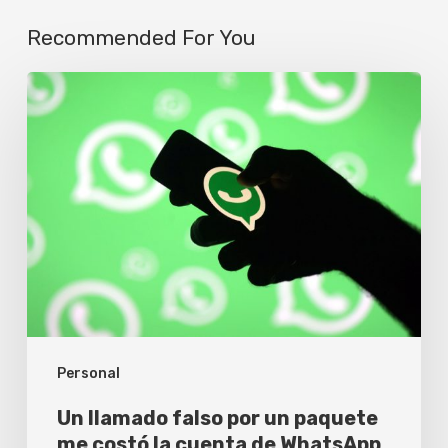
Recommended For You
Un
llamado
falso
por
un
paquete
me
costó
la
Personal
cuenta
de
Un llamado falso por un paquete
WhatsApp
me costó la cuenta de WhatsApp