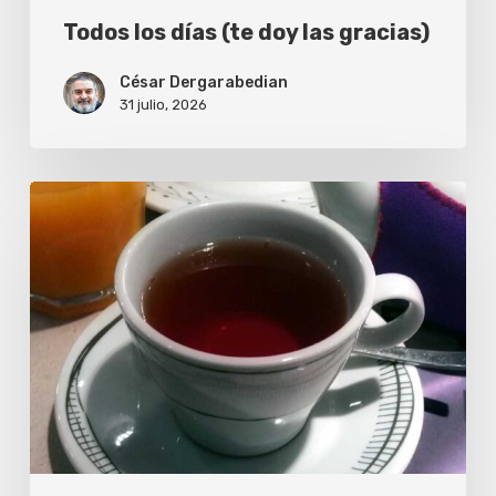
Todos los días (te doy las gracias)
César Dergarabedian
31 julio, 2026
Una
taza
de
té
por
mis
62
años