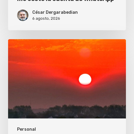
César Dergarabedian
6 agosto, 2026
Todos
los
días
(te
doy
las
gracias)
Personal