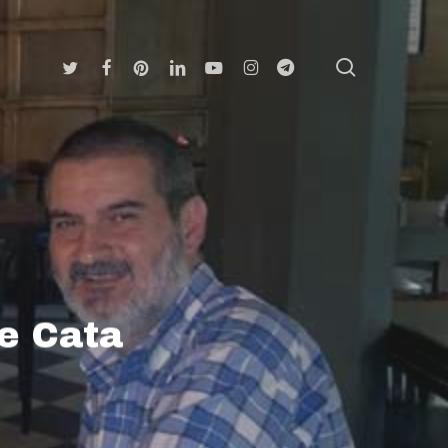
search
Twitter
Facebook
Pinterest
Linkedin
Youtube
Instagram
Telegram
de Cata