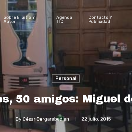
Sobre El Sitio Y
Agenda
Contacto Y
Autor
TIC
Publicidad
Personal
s, 50 amigos: Miguel 
By
César Dergarabedian
22 julio, 2015