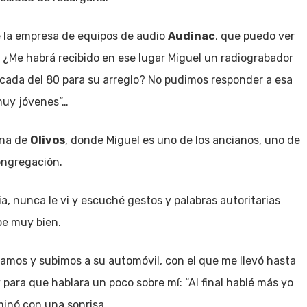
de la empresa de equipos de audio
Audinac
, que puedo ver
. ¿Me habrá recibido en ese lugar Miguel un radiograbador
écada del 80 para su arreglo? No pudimos responder a esa
muy jóvenes”…
ana de
Olivos
, donde Miguel es uno de los ancianos, uno de
ongregación.
ia, nunca le vi y escuché gestos y palabras autoritarias
be muy bien.
tamos y subimos a su automóvil, con el que me llevó hasta
 para que hablara un poco sobre mí: “Al final hablé más yo
minó con una sonrisa.