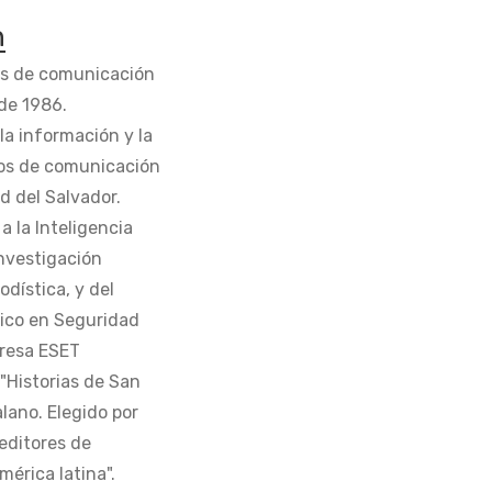
n
os de comunicación
de 1986.
la información y la
os de comunicación
d del Salvador.
 la Inteligencia
Investigación
odística, y del
tico en Seguridad
presa ESET
 "Historias de San
alano. Elegido por
editores de
érica latina".