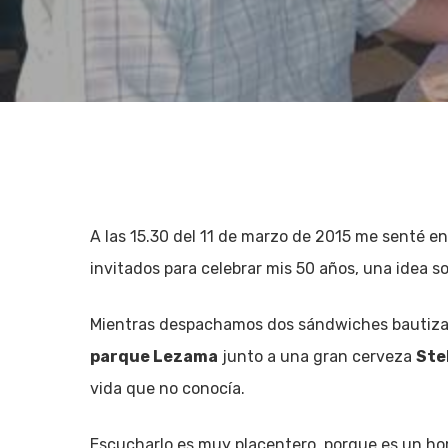
A las 15.30 del 11 de marzo de 2015 me senté en
invitados para celebrar mis 50 años, una idea s
Mientras despachamos dos sándwiches bautizado
parque Lezama
junto a una gran cerveza
Ste
vida que no conocía.
Hit enter to search or ESC to close
Escucharlo es muy placentero, porque es un hom