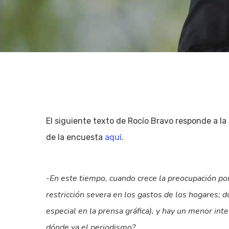
El siguiente texto de Rocío Bravo responde a 
de la encuesta
aquí
.
-En este tiempo, cuando crece la preocupación por 
restricción severa en los gastos de los hogares;
Hit enter to search or ESC to close
especial en la prensa gráfica), y hay un menor int
dónde va el periodismo?