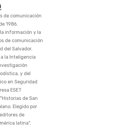
n
os de comunicación
de 1986.
la información y la
os de comunicación
d del Salvador.
 la Inteligencia
Investigación
odística, y del
tico en Seguridad
presa ESET
 "Historias de San
alano. Elegido por
editores de
érica latina".