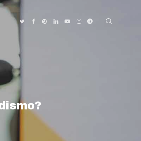
search
Twitter
Facebook
Pinterest
Linkedin
Youtube
Instagram
Telegram
odismo?