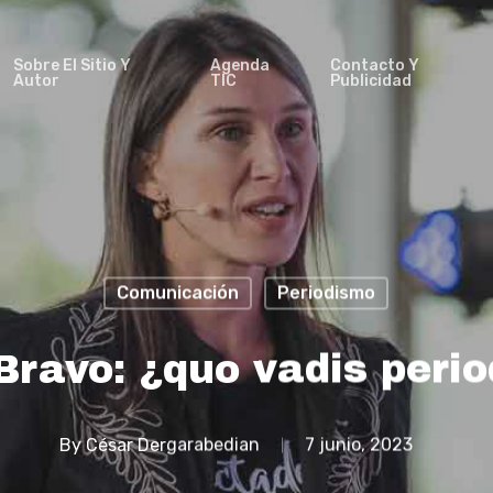
Sobre El Sitio Y
Agenda
Contacto Y
Autor
TIC
Publicidad
Comunicación
Periodismo
Bravo: ¿quo vadis peri
By
César Dergarabedian
7 junio, 2023