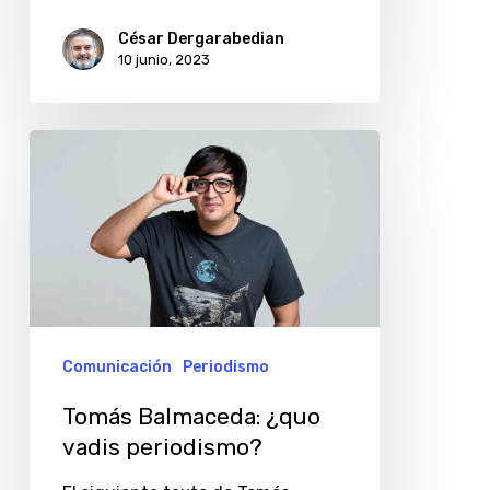
César Dergarabedian
10 junio, 2023
Tomás
Balmaceda:
¿quo
vadis
periodismo?
Comunicación
Periodismo
Tomás Balmaceda: ¿quo
vadis periodismo?