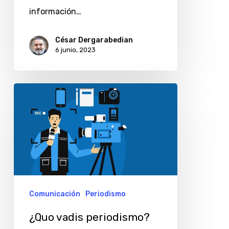
información…
César Dergarabedian
6 junio, 2023
¿Quo
vadis
periodismo?
Comunicación
Periodismo
¿Quo vadis periodismo?