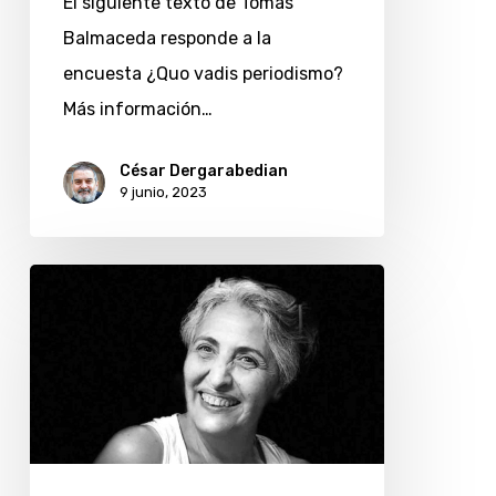
El siguiente texto de Tomás
Balmaceda responde a la
encuesta ¿Quo vadis periodismo?
Más información…
César Dergarabedian
9 junio, 2023
Andrea
Delfino:
¿quo
vadis
periodismo?