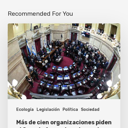
Recommended For You
Más
de
cien
organizaciones
piden
al
Senado
frenar
la
Ecología
Legislación
Política
Sociedad
entrega
de
Más de cien organizaciones piden