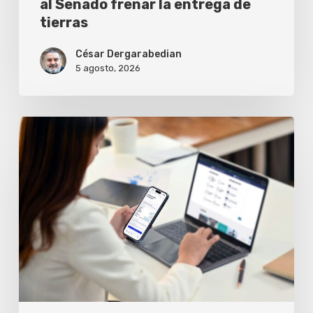
tierras
al Senado frenar la entrega de
tierras
César Dergarabedian
5 agosto, 2026
Cómo
conseguir
la
firma
digital
gratis
desde
el
celular