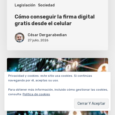
Legislación
Sociedad
Cómo conseguir la firma digital
gratis desde el celular
César Dergarabedian
27 julio, 2026
Empresarios
debaten
Privacidad y cookies: este sitio usa cookies. Si continúas
sobre
navegando por él, aceptas su uso.
liderazgo
Para obtener más información, incluido cómo gestionar las cookies,
ético
consulta:
Política de cookies
y
valores