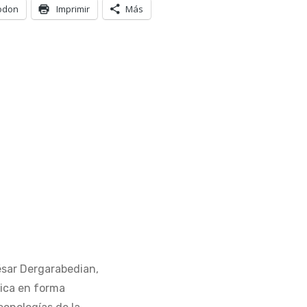
odon
Imprimir
Más
ésar Dergarabedian,
ica en forma