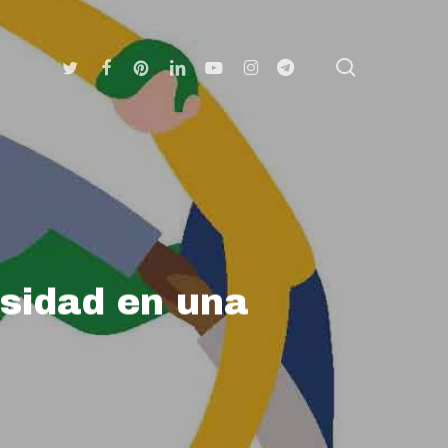
search
Twitter
Facebook
Pinterest
Linkedin
Youtube
Instagram
Telegram
rsidad en una