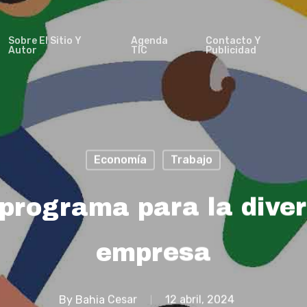
Sobre El Sitio Y
Agenda
Contacto Y
Autor
TIC
Publicidad
Economía
Trabajo
 programa para la dive
empresa
By
Bahia Cesar
12 abril, 2024