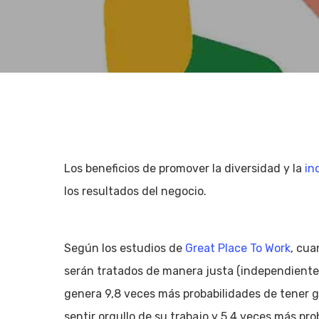
Los beneficios de promover la diversidad y la
in
los resultados del negocio.
Según los estudios de
Great Place To Work
, cua
serán tratados de manera justa (independientem
Hit enter to search or ESC to close
genera 9,8 veces más probabilidades de tener ga
sentir orgullo de su trabajo y 5,4 veces más p