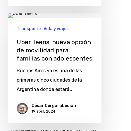
inteligentes
Uber
Teens:
Transporte
Vida y viajes
nueva
Uber Teens: nueva opción
opción
de movilidad para
de
familias con adolescentes
movilidad
Buenos Aires ya es una de las
para
primeras cinco ciudades de la
familias
Argentina donde estará…
con
adolescentes
César Dergarabedian
19 abril, 2024