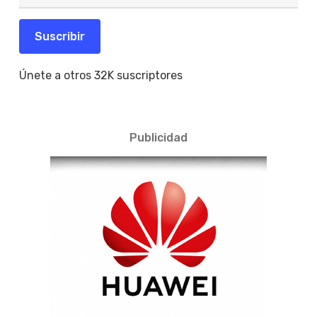
correo
electrónico
Suscribir
Únete a otros 32K suscriptores
Publicidad