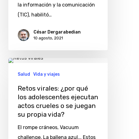
adolescentes
la información y la comunicación
(TIC), habilitó…
César Dergarabedian
10 agosto, 2021
Retos
virales:
Salud
Vida y viajes
¿por
Retos virales: ¿por qué
qué
los adolescentes ejecutan
los
actos crueles o se juegan
adolescentes
su propia vida?
ejecutan
El rompe cráneos, Vacuum
actos
challenge, La ballena azul... Estos