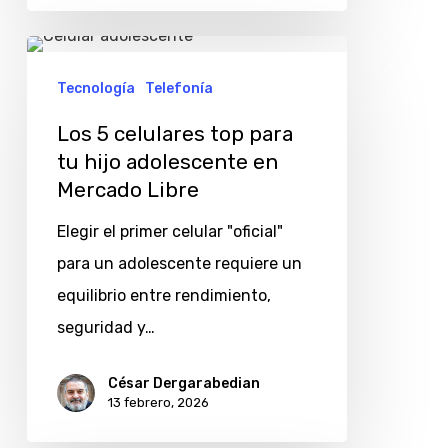
Los
5
Tecnología
Telefonía
celulares
Los 5 celulares top para
top
tu hijo adolescente en
para
Mercado Libre
tu
Elegir el primer celular "oficial"
hijo
para un adolescente requiere un
adolescente
equilibrio entre rendimiento,
en
seguridad y…
Mercado
Libre
César Dergarabedian
13 febrero, 2026