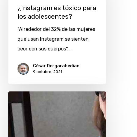
tóxico
¿Instagram es tóxico para
para
los adolescentes?
los
"Alrededor del 32% de las mujeres
adolescentes?
que usan Instagram se sienten
peor con sus cuerpos".…
César Dergarabedian
9 octubre, 2021
Explotación
sexual
de
niños
y