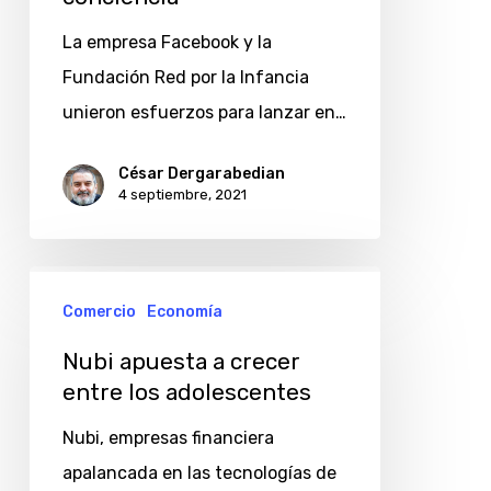
La empresa Facebook y la
Fundación Red por la Infancia
unieron esfuerzos para lanzar en…
César Dergarabedian
4 septiembre, 2021
Nubi
Comercio
Economía
apuesta
a
Nubi apuesta a crecer
crecer
entre los adolescentes
entre
Nubi, empresas financiera
los
apalancada en las tecnologías de