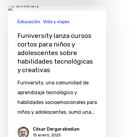
Funiversity
lanza
Educación
Vida y viajes
cursos
Funiversity lanza cursos
cortos
cortos para niños y
para
adolescentes sobre
niños
habilidades tecnológicas
y
y creativas
adolescentes
Funiversity, una comunidad de
sobre
aprendizaje tecnológico y
habilidades
habilidades socioemocionales para
tecnológicas
niños y adolescentes, sumó una…
y
creativas
César Dergarabedian
15 enero, 2025