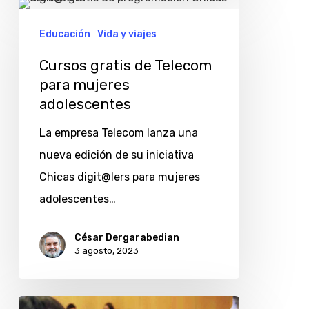
Cursos
gratis
Educación
Vida y viajes
de
Cursos gratis de Telecom
Telecom
para mujeres
para
adolescentes
mujeres
La empresa Telecom lanza una
adolescentes
nueva edición de su iniciativa
Chicas digit@lers para mujeres
adolescentes…
César Dergarabedian
3 agosto, 2023
Telecom