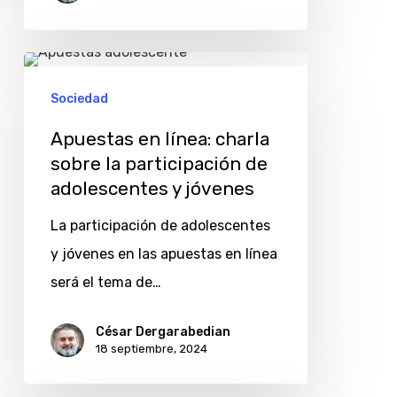
Apuestas
en
Sociedad
línea:
Apuestas en línea: charla
charla
sobre la participación de
sobre
adolescentes y jóvenes
la
La participación de adolescentes
participación
y jóvenes en las apuestas en línea
de
será el tema de…
adolescentes
y
César Dergarabedian
jóvenes
18 septiembre, 2024