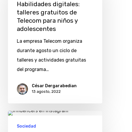
talleres
Habilidades digitales:
gratuitos
talleres gratuitos de
Telecom para niños y
de
adolescentes
Telecom
para
La empresa Telecom organiza
niños
durante agosto un ciclo de
y
talleres y actividades gratuitas
adolescentes
del programa…
César Dergarabedian
13 agosto, 2022
¿Instagram
es
Sociedad