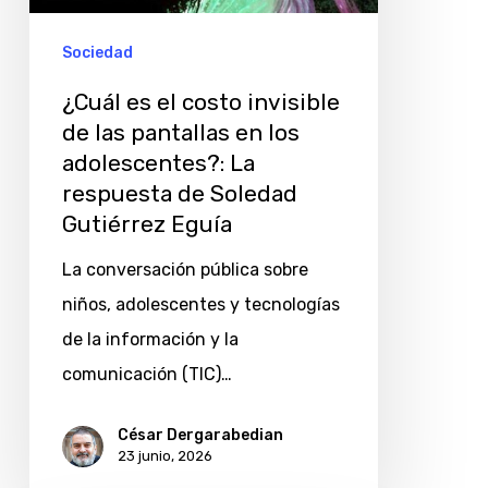
de
las
Sociedad
pantallas
¿Cuál es el costo invisible
en
de las pantallas en los
los
adolescentes?: La
adolescentes?:
respuesta de Soledad
La
Gutiérrez Eguía
respuesta
La conversación pública sobre
de
niños, adolescentes y tecnologías
Soledad
de la información y la
Gutiérrez
comunicación (TIC)…
Eguía
César Dergarabedian
23 junio, 2026