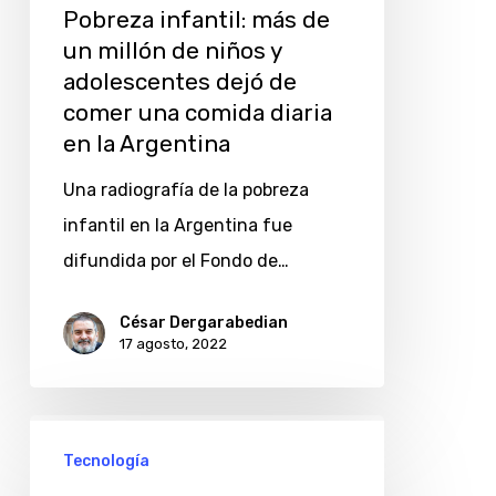
Pobreza infantil: más de
comida
un millón de niños y
diaria
adolescentes dejó de
en
comer una comida diaria
la
en la Argentina
Argentina
Una radiografía de la pobreza
infantil en la Argentina fue
difundida por el Fondo de…
César Dergarabedian
17 agosto, 2022
Habilidades
Tecnología
digitales: