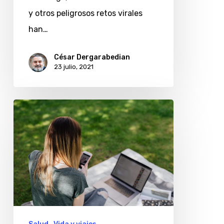
crueles
y otros peligrosos retos virales
o
han…
se
juegan
César Dergarabedian
23 julio, 2021
su
propia
vida?
Trasplantes:
lanzan
una
aplicación
para
ayudar
a
adolescentes