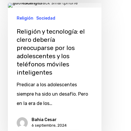
Religión
y
Religión
Sociedad
tecnología:
Religión y tecnología: el
el
clero debería
clero
preocuparse por los
debería
adolescentes y los
preocuparse
teléfonos móviles
inteligentes
por
los
Predicar a los adolescentes
adolescentes
siempre ha sido un desafío. Pero
y
en la era de los…
los
teléfonos
Bahia Cesar
6 septiembre, 2024
móviles