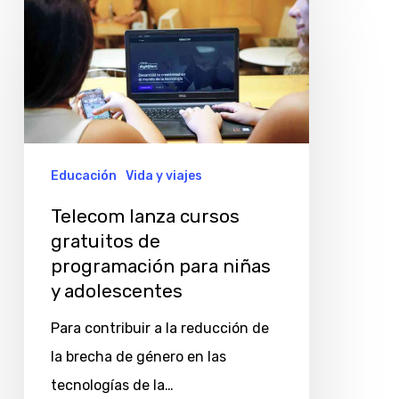
lanza
cursos
gratuitos
de
programación
para
Educación
Vida y viajes
niñas
Telecom lanza cursos
y
gratuitos de
adolescentes
programación para niñas
y adolescentes
Para contribuir a la reducción de
la brecha de género en las
tecnologías de la…