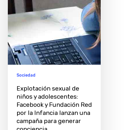
adolescentes:
Facebook
y
Fundación
Red
por
la
Infancia
Sociedad
lanzan
Explotación sexual de
una
niños y adolescentes:
campaña
Facebook y Fundación Red
para
por la Infancia lanzan una
generar
campaña para generar
conciencia
conciencia