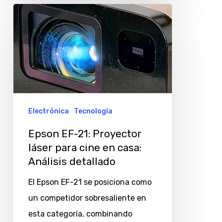
Epson
EF-
21:
Proyector
láser
para
cine
Electrónica
Tecnología
en
Epson EF-21: Proyector
casa:
láser para cine en casa:
Análisis
Análisis detallado
detallado
El Epson EF-21 se posiciona como
un competidor sobresaliente en
esta categoría, combinando