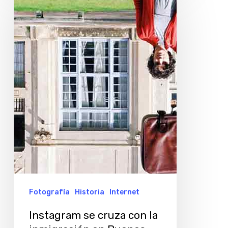
se
cruza
con
la
inmigración
en
Buenos
Aires
Fotografía
Historia
Internet
Instagram se cruza con la