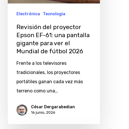
61:
una
Electrónica
Tecnología
pantalla
Revisión del proyector
gigante
Epson EF-61: una pantalla
para
gigante para ver el
ver
Mundial de fútbol 2026
el
Frente a los televisores
Mundial
tradicionales, los proyectores
de
portátiles ganan cada vez más
fútbol
terreno como una…
2026
César Dergarabedian
16 junio, 2026