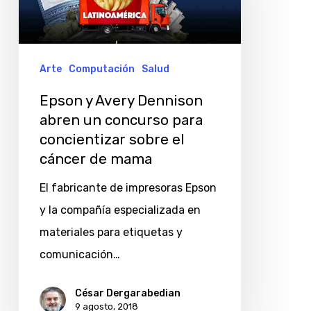
abren
un
concurso
Arte
Computación
Salud
para
Epson y Avery Dennison
concientizar
abren un concurso para
sobre
concientizar sobre el
el
cáncer de mama
cáncer
El fabricante de impresoras Epson
de
y la compañía especializada en
mama
materiales para etiquetas y
comunicación…
César Dergarabedian
9 agosto, 2018