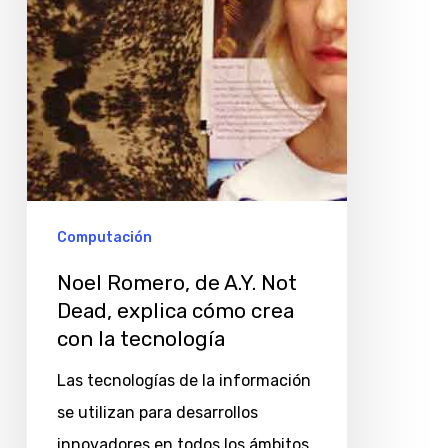
Dead,
explica
cómo
crea
con
la
tecnología
Computación
Noel Romero, de A.Y. Not
Dead, explica cómo crea
con la tecnología
Las tecnologías de la información
se utilizan para desarrollos
innovadores en todos los ámbitos,