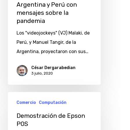
Argentina y Perú con
sobre
mensajes sobre la
la
pandemia
pandemia
Los "videojockeys" (VJ) Malaki, de
Perú, y Manuel Tangir, de la
Argentina, proyectaron con sus…
César Dergarabedian
3 julio, 2020
Comercio
Computación
Demostración de Epson
POS