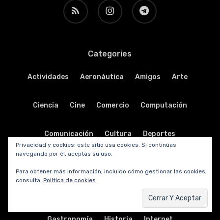
RSS
instagram
telegram
Categories
Actividades
Aeronáutica
Amigos
Arte
Ciencia
Cine
Comercio
Computación
Comunicación
Cultura
Deportes
Privacidad y cookies: este sitio usa cookies. Si continúas
navegando por él, aceptas su uso.
Destacadas
Ecología
Economía
Educación
Para obtener más información, incluido cómo gestionar las cookies,
consulta:
Política de cookies
Electrónica
Emprendedores
Fotografía
Gastronomía
Historia
Internet