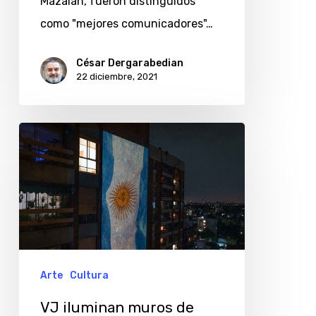
Mazalán, fueron distinguidos
como "mejores comunicadores"…
César Dergarabedian
22 diciembre, 2021
VJ
iluminan
muros
de
Argentina
y
Perú
Arte
Cultura
con
VJ iluminan muros de
mensajes