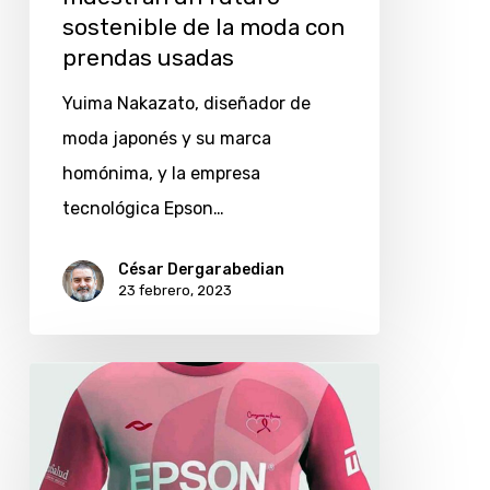
la
sostenible de la moda con
moda
prendas usadas
con
Yuima Nakazato, diseñador de
prendas
moda japonés y su marca
usadas
homónima, y la empresa
tecnológica Epson…
César Dergarabedian
23 febrero, 2023
10K
Epson
Corazones
en