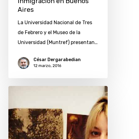
inmigración en Buenos
Aires
La Universidad Nacional de Tres
de Febrero y el Museo de la
Universidad (Muntref) presentan…
César Dergarabedian
12 marzo, 2016
Noel
Romero,
de
A.Y.
Not