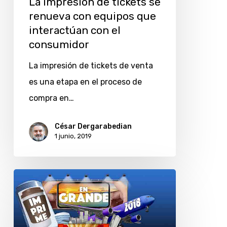
La impresión de tickets se
que
renueva con equipos que
interactúan
interactúan con el
con
consumidor
el
La impresión de tickets de venta
consumidor
es una etapa en el proceso de
compra en…
César Dergarabedian
1 junio, 2019
Epson
y
Avery
Dennison