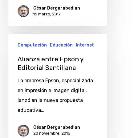
César Dergarabedian
15 marzo, 2017
Alianza
Computación
Educación
Internet
entre
Epson
Alianza entre Epson y
Editorial Santillana
y
Editorial
La empresa Epson, especializada
Santillana
en impresión e imagen digital,
lanzó en la nueva propuesta
educativa…
César Dergarabedian
20 noviembre, 2016