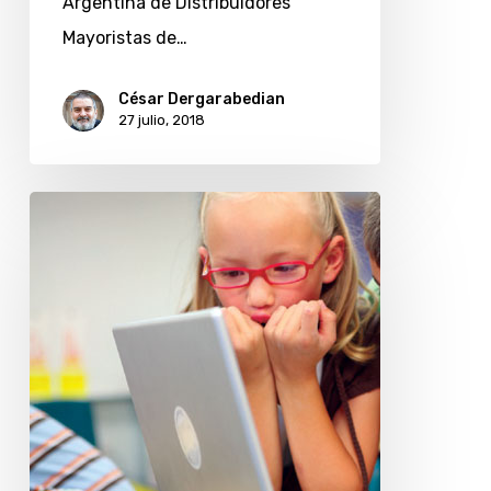
Argentina de Distribuidores
Mayoristas de…
César Dergarabedian
27 julio, 2018
Vuelta
al
colegio
con
notebooks,
tabletas
y
accesorios
informáticos