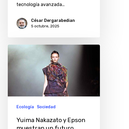
tecnología avanzada…
César Dergarabedian
5 octubre, 2025
Yuima
Nakazato
y
Epson
muestran
un
futuro
Ecología
Sociedad
sostenible
Yuima Nakazato y Epson
de
muestran un futuro