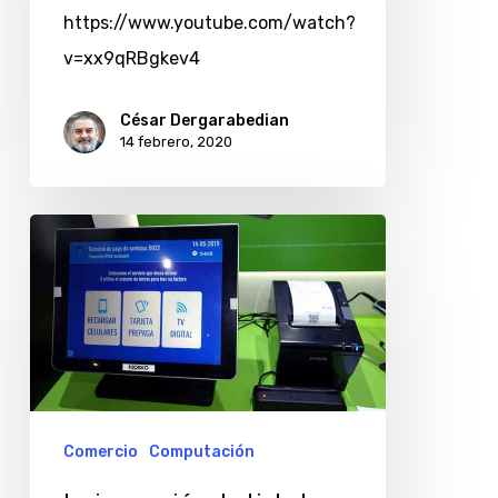
https://www.youtube.com/watch?
v=xx9qRBgkev4
César Dergarabedian
14 febrero, 2020
La
impresión
de
tickets
se
renueva
con
Comercio
Computación
equipos