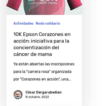
acción:
iniciativa
para
Actividades
Nodo solidario
la
10K Epson Corazones en
concientización
acción: iniciativa para la
del
concientización del
cáncer
cáncer de mama
de
Ya están abiertas las inscripciones
mama
para la "carrera rosa" organizada
por "Corazones en acción", una…
César Dergarabedian
8 octubre, 2022