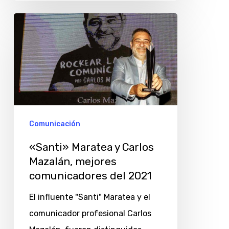
«Santi»
Maratea
y
Carlos
Mazalán,
mejores
comunicadores
Comunicación
del
«Santi» Maratea y Carlos
2021
Mazalán, mejores
comunicadores del 2021
El influente "Santi" Maratea y el
comunicador profesional Carlos