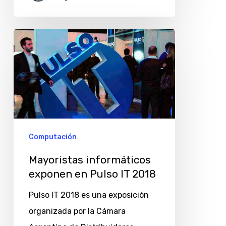
Mayoristas
informáticos
exponen
en
Pulso
IT
2018
Computación
Mayoristas informáticos
exponen en Pulso IT 2018
Pulso IT 2018 es una exposición
organizada por la Cámara