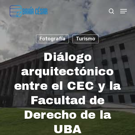
Skip
Menu
search
to
Close
main
Menu
content
Fotografía
Turismo
Diálogo
arquitectónico
entre el CEC y la
Facultad de
Derecho de la
UBA