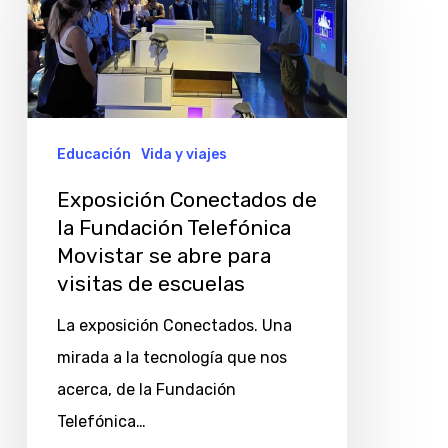
de
la
Fundación
Telefónica
Movistar
Educación
Vida y viajes
se
Exposición Conectados de
abre
la Fundación Telefónica
para
Movistar se abre para
visitas
visitas de escuelas
de
La exposición Conectados. Una
escuelas
mirada a la tecnología que nos
acerca, de la Fundación
Telefónica…