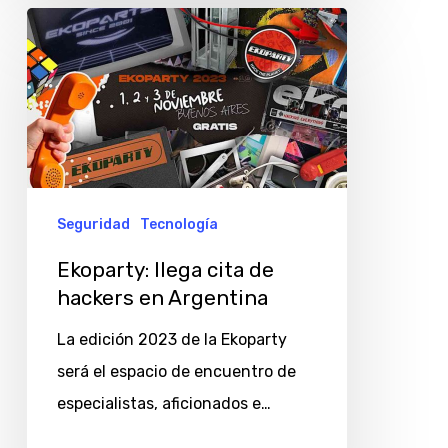
Ekoparty:
llega
cita
de
hackers
en
Argentina
Seguridad
Tecnología
Ekoparty: llega cita de
hackers en Argentina
La edición 2023 de la Ekoparty
será el espacio de encuentro de
especialistas, aficionados e…