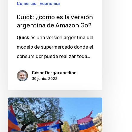
de
Comercio
Economía
Amazon
Quick: ¿cómo es la versión
Go?
argentina de Amazon Go?
Quick es una versión argentina del
modelo de supermercado donde el
consumidor puede realizar toda…
César Dergarabedian
30 junio, 2022
Genocidio
armenio:
marcha
en