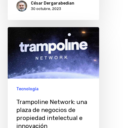
César Dergarabedian
30 octubre, 2023
Trampoline
Network:
una
plaza
de
negocios
de
Tecnología
propiedad
Trampoline Network: una
intelectual
plaza de negocios de
e
propiedad intelectual e
innovación
innovación