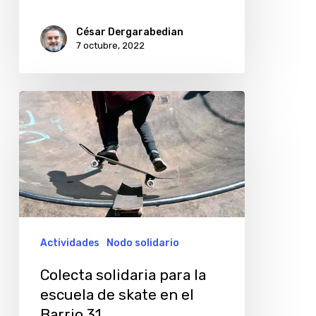
César Dergarabedian
7 octubre, 2022
Colecta
solidaria
para
la
escuela
de
skate
Actividades
Nodo solidario
en
Colecta solidaria para la
el
escuela de skate en el
Barrio
Barrio 31