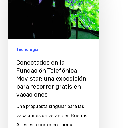
en
la
Fundación
Telefónica
Movistar:
una
Tecnología
exposición
Conectados en la
para
Fundación Telefónica
recorrer
Movistar: una exposición
gratis
para recorrer gratis en
en
vacaciones
vacaciones
Una propuesta singular para las
vacaciones de verano en Buenos
Aires es recorrer en forma…