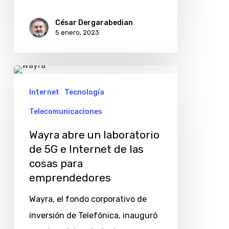
César Dergarabedian
5 enero, 2023
Wayra
abre
Internet
Tecnología
un
Telecomunicaciones
laboratorio
Wayra abre un laboratorio
de
de 5G e Internet de las
5G
cosas para
e
emprendedores
Internet
Wayra, el fondo corporativo de
de
inversión de Telefónica, inauguró
las