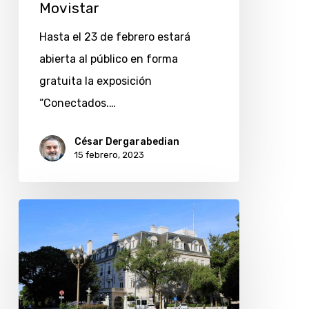
Telefónica
Movistar
Movistar
Hasta el 23 de febrero estará
abierta al público en forma
gratuita la exposición
“Conectados.…
César Dergarabedian
15 febrero, 2023
La
Isla
de
Recoleta:
París