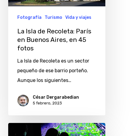
en
Buenos
Fotografía
Turismo
Vida y viajes
Aires,
La Isla de Recoleta: París
en
en Buenos Aires, en 45
45
fotos
fotos
La Isla de Recoleta es un sector
pequeño de ese barrio porteño.
Aunque los siguientes…
César Dergarabedian
5 febrero, 2023
Conectados