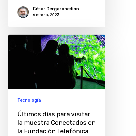
César Dergarabedian
6 marzo, 2023
Últimos
días
para
visitar
la
muestra
Conectados
Tecnología
en
Últimos días para visitar
la
la muestra Conectados en
Fundación
la Fundación Telefónica