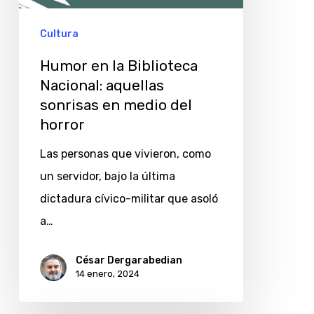
aquellas
sonrisas
Cultura
en
Humor en la Biblioteca
medio
Nacional: aquellas
del
sonrisas en medio del
horror
horror
Las personas que vivieron, como
un servidor, bajo la última
dictadura cívico-militar que asoló
a…
César Dergarabedian
14 enero, 2024