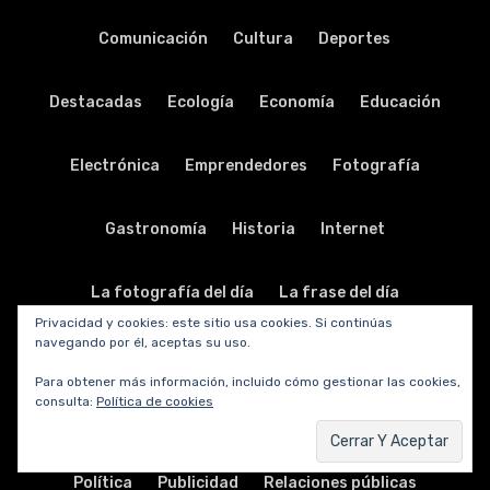
Comunicación
Cultura
Deportes
Destacadas
Ecología
Economía
Educación
Electrónica
Emprendedores
Fotografía
Gastronomía
Historia
Internet
La fotografía del día
La frase del día
Privacidad y cookies: este sitio usa cookies. Si continúas
navegando por él, aceptas su uso.
La música del día
Legislación
Literatura
Para obtener más información, incluido cómo gestionar las cookies,
consulta:
Política de cookies
Música
Nodo solidario
Periodismo
Personal
Política
Publicidad
Relaciones públicas