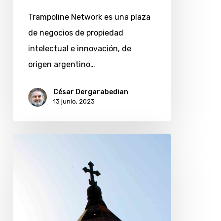
Trampoline Network es una plaza
de negocios de propiedad
intelectual e innovación, de
origen argentino…
César Dergarabedian
13 junio, 2023
Marijo
Hooft:
¿qué
diferencia
ha
hecho