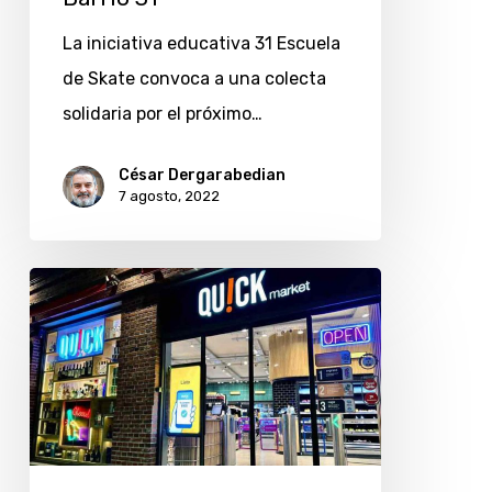
31
La iniciativa educativa 31 Escuela
de Skate convoca a una colecta
solidaria por el próximo…
César Dergarabedian
7 agosto, 2022
Quick:
¿cómo
es
la
versión
argentina