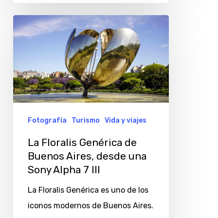
La
Floralis
Genérica
de
Buenos
Aires,
desde
Fotografía
Turismo
Vida y viajes
una
La Floralis Genérica de
Sony
Buenos Aires, desde una
Alpha
Sony Alpha 7 III
7
La Floralis Genérica es uno de los
III
iconos modernos de Buenos Aires.