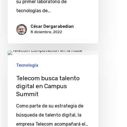
su primer laboratorio de
cosas
tecnologías de…
para
emprendedores
César Dergarabedian
8 diciembre, 2022
Telecom
busca
Tecnología
talento
Telecom busca talento
digital
digital en Campus
en
Summit
Campus
Como parte de su estrategia de
Summit
búsqueda de talento digital, la
empresa Telecom acompañará el…