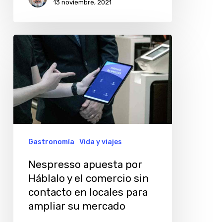
13 noviembre, 2021
Nespresso
apuesta
por
Háblalo
y
el
comercio
Gastronomía
Vida y viajes
sin
Nespresso apuesta por
contacto
Háblalo y el comercio sin
en
contacto en locales para
locales
ampliar su mercado
para