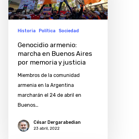
Buenos
Aires
por
Historia
Política
Sociedad
memoria
Genocidio armenio:
y
marcha en Buenos Aires
justicia
por memoria y justicia
Miembros de la comunidad
armenia en la Argentina
marcharán el 24 de abril en
Buenos…
César Dergarabedian
23 abril, 2022