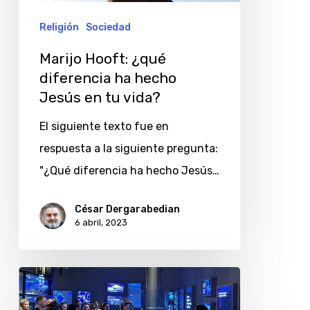
Jesús
Religión
Sociedad
en
Marijo Hooft: ¿qué
tu
diferencia ha hecho
vida?
Jesús en tu vida?
El siguiente texto fue en
respuesta a la siguiente pregunta:
"¿Qué diferencia ha hecho Jesús…
César Dergarabedian
6 abril, 2023
Exposición
Conectados