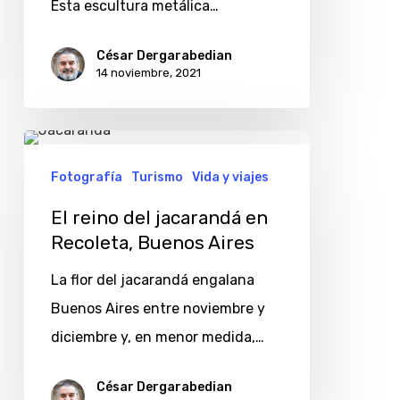
Esta escultura metálica…
César Dergarabedian
14 noviembre, 2021
El
reino
Fotografía
Turismo
Vida y viajes
del
El reino del jacarandá en
jacarandá
Recoleta, Buenos Aires
en
La flor del jacarandá engalana
Recoleta,
Buenos Aires entre noviembre y
Buenos
diciembre y, en menor medida,…
Aires
César Dergarabedian