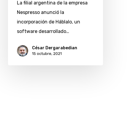
La filial argentina de la empresa
ampliar
Nespresso anunció la
su
incorporación de Háblalo, un
mercado
software desarrollado…
César Dergarabedian
15 octubre, 2021