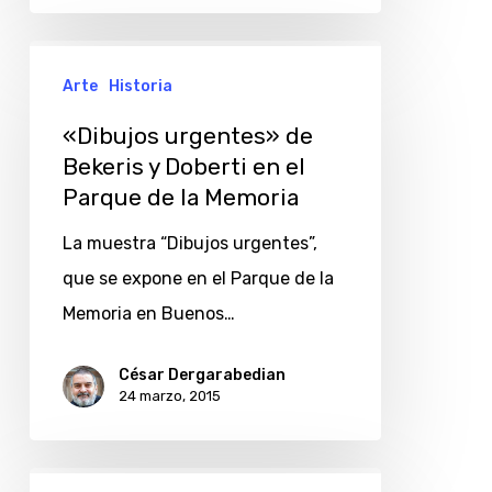
«Dibujos
Arte
Historia
urgentes»
de
«Dibujos urgentes» de
Bekeris
Bekeris y Doberti en el
Parque de la Memoria
y
Doberti
La muestra “Dibujos urgentes”,
en
que se expone en el Parque de la
el
Memoria en Buenos…
Parque
de
César Dergarabedian
24 marzo, 2015
la
Memoria
«Huellas