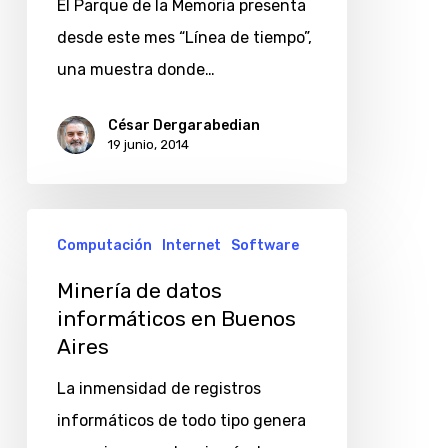
El Parque de la Memoria presenta
Fernando
desde este mes “Línea de tiempo”,
Goin
una muestra donde…
César Dergarabedian
19 junio, 2014
Minería
Computación
Internet
Software
de
datos
Minería de datos
informáticos en Buenos
informáticos
Aires
en
Buenos
La inmensidad de registros
Aires
informáticos de todo tipo genera