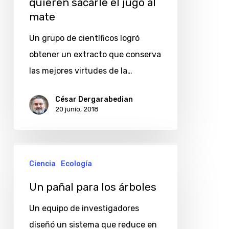
quieren sacarle el jugo al
mate
Un grupo de científicos logró
obtener un extracto que conserva
las mejores virtudes de la…
César Dergarabedian
20 junio, 2018
Un
Ciencia
Ecología
pañal
para
Un pañal para los árboles
los
Un equipo de investigadores
árboles
diseñó un sistema que reduce en