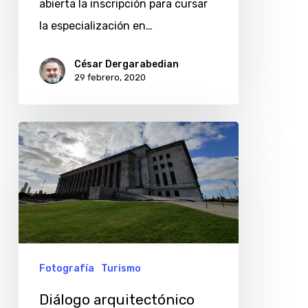
abierta la inscripción para cursar
la especialización en…
César Dergarabedian
29 febrero, 2020
Diálogo
arquitectónico
entre
el
CEC
y
la
Fotografía
Turismo
Facultad
Diálogo arquitectónico
de