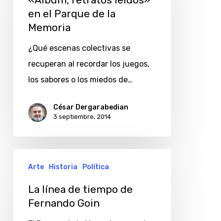
«Álbum, retratos leídos»
en el Parque de la
en
Memoria
el
Parque
¿Qué escenas colectivas se
de
recuperan al recordar los juegos,
la
los sabores o los miedos de…
Memoria
César Dergarabedian
3 septiembre, 2014
La
Arte
Historia
Política
línea
de
La línea de tiempo de
Fernando Goin
tiempo
de