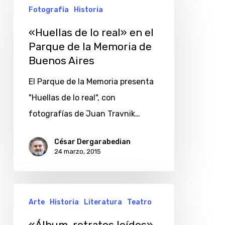
Fotografía
Historia
de
lo
«Huellas de lo real» en el
real»
Parque de la Memoria de
Buenos Aires
en
el
El Parque de la Memoria presenta
Parque
"Huellas de lo real", con
de
fotografías de Juan Travnik…
la
Memoria
César Dergarabedian
24 marzo, 2015
de
Buenos
Aires
«Álbum,
Arte
Historia
Literatura
Teatro
retratos
leídos»