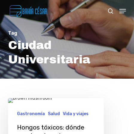
Skip
Menu
search
to
Close
main
Menu
Tag
content
Ciudad
Universitaria
Hongos
tóxicos:
Gastronomía
Salud
Vida y viajes
dónde
Hongos tóxicos: dónde
puedo