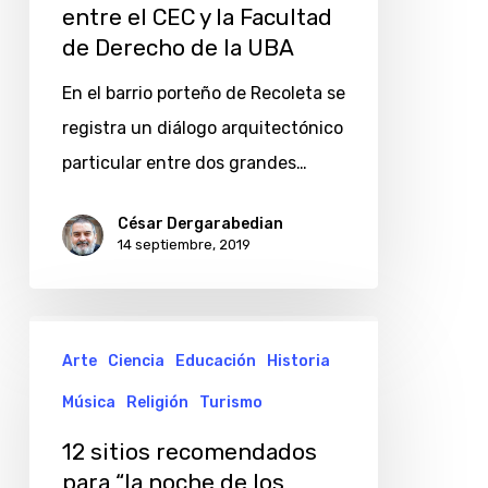
entre el CEC y la Facultad
Derecho
de Derecho de la UBA
de
En el barrio porteño de Recoleta se
la
registra un diálogo arquitectónico
UBA
particular entre dos grandes…
César Dergarabedian
14 septiembre, 2019
12
Arte
Ciencia
Educación
Historia
sitios
recomendados
Música
Religión
Turismo
para
12 sitios recomendados
“la
para “la noche de los