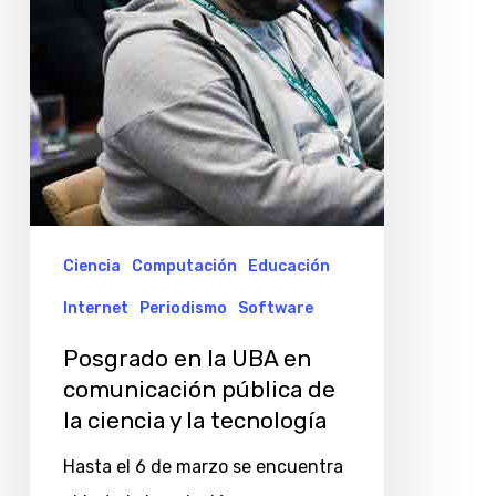
comunicación
pública
de
la
ciencia
y
la
tecnología
Ciencia
Computación
Educación
Internet
Periodismo
Software
Posgrado en la UBA en
comunicación pública de
la ciencia y la tecnología
Hasta el 6 de marzo se encuentra