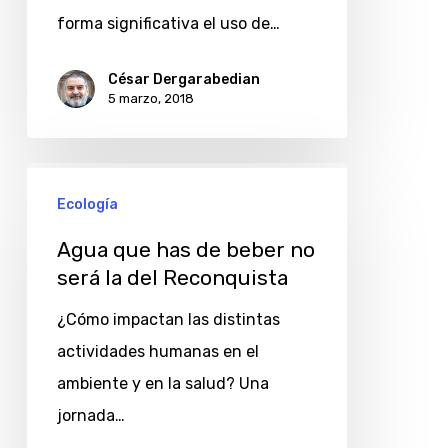
forma significativa el uso de…
César Dergarabedian
5 marzo, 2018
Agua
Ecología
que
has
Agua que has de beber no
de
será la del Reconquista
beber
¿Cómo impactan las distintas
no
actividades humanas en el
será
ambiente y en la salud? Una
la
jornada…
del