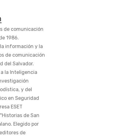
n
os de comunicación
de 1986.
la información y la
os de comunicación
d del Salvador.
 la Inteligencia
Investigación
odística, y del
tico en Seguridad
presa ESET
 "Historias de San
alano. Elegido por
editores de