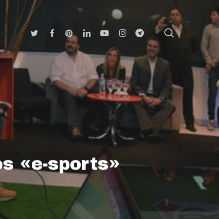
search
Twitter
Facebook
Pinterest
Linkedin
Youtube
Instagram
Telegram
os «e-sports»