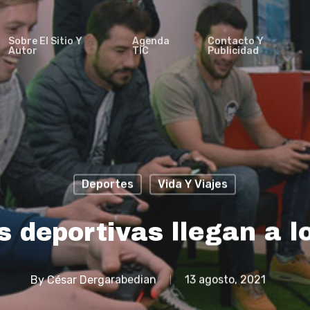
Sobre El Sitio Y
Agenda
Contacto Y
Autor
TIC
Publicidad
Deportes
Vida Y Viajes
 deportivas llegan a l
By
César Dergarabedian
13 agosto, 2021