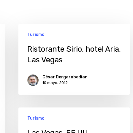
Ristorante
Turismo
Sirio,
hotel
Ristorante Sirio, hotel Aria,
Aria,
Las Vegas
Las
Vegas
César Dergarabedian
10 mayo, 2012
Las
Turismo
Vegas,
EE.UU.
Las Vegas, EE.UU.