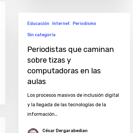
Periodistas
Educación
Internet
Periodismo
que
Sin categoría
caminan
sobre
Periodistas que caminan
tizas
sobre tizas y
y
computadoras en las
computadoras
aulas
en
las
Los procesos masivos de inclusión digital
aulas
y la llegada de las tecnologías de la
información…
César Dergarabedian