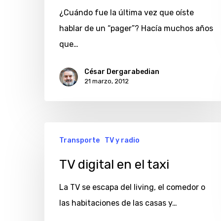
a
¿Cuándo fue la última vez que oíste
la
hablar de un “pager”? Hacía muchos años
tableta
que…
César Dergarabedian
21 marzo, 2012
TV
Transporte
TV y radio
digital
en
TV digital en el taxi
el
La TV se escapa del living, el comedor o
taxi
las habitaciones de las casas y…