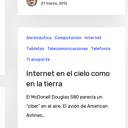
27 marzo, 2012
Internet
Aeronáutica
Computación
Internet
en
Tabletas
Telecomunicaciones
Telefonía
el
cielo
Transporte
como
Internet en el cielo como
en
en la tierra
la
tierra
El McDonell Douglas S80 parecía un
“ciber” en el aire. El avión de American
Airlines…