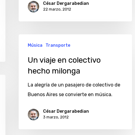
César Dergarabedian
22 marzo, 2012
Un
Música
Transporte
viaje
en
Un viaje en colectivo
colectivo
hecho milonga
hecho
La alegría de un pasajero de colectivo de
milonga
Buenos Aires se convierte en música.
César Dergarabedian
3 marzo, 2012