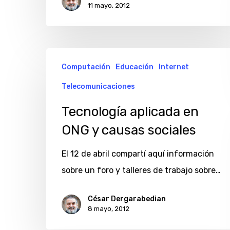
11 mayo, 2012
Tecnología
Computación
Educación
Internet
aplicada
Telecomunicaciones
en
ONG
Tecnología aplicada en
y
ONG y causas sociales
causas
El 12 de abril compartí aquí información
sociales
sobre un foro y talleres de trabajo sobre…
César Dergarabedian
8 mayo, 2012