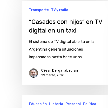
“Casados
Transporte
TV y radio
con
hijos”
“Casados con hijos” en TV
en
digital en un taxi
TV
El sistema de TV digital abierta en la
digital
Argentina genera situaciones
en
impensadas hasta hace unos…
un
taxi
César Dergarabedian
29 marzo, 2012
Memoria
Educación
Historia
Personal
Política
en