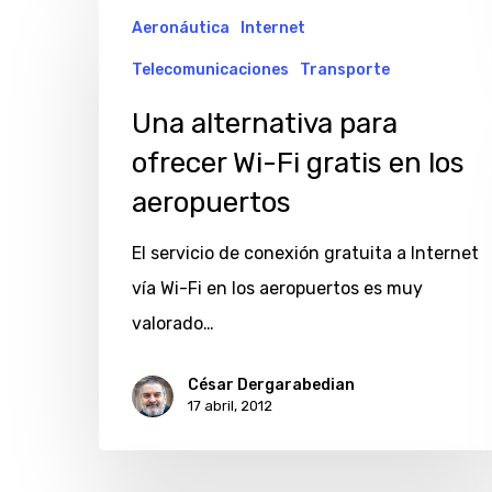
Una
Aeronáutica
Internet
alternativa
Telecomunicaciones
Transporte
para
ofrecer
Una alternativa para
Wi-
ofrecer Wi-Fi gratis en los
Fi
aeropuertos
gratis
en
El servicio de conexión gratuita a Internet
los
vía Wi-Fi en los aeropuertos es muy
aeropuertos
valorado…
César Dergarabedian
17 abril, 2012