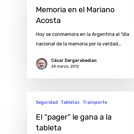
el
Memoria en el Mariano
Mariano
Acosta
Acosta
Hoy se conmemora en la Argentina el "día
nacional de la memoria por la verdad…
César Dergarabedian
24 marzo, 2012
El
Seguridad
Tabletas
Transporte
“pager”
le
El “pager” le gana a la
gana
tableta