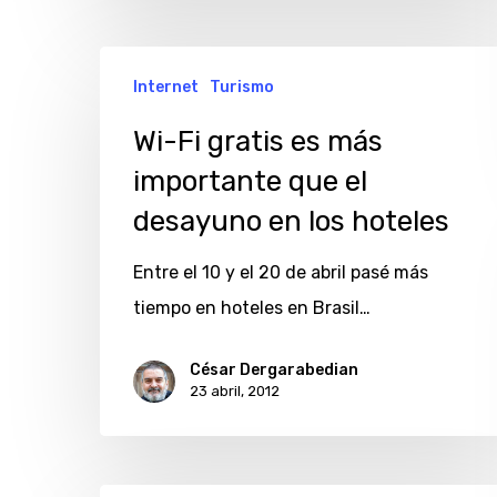
Wi-
Internet
Turismo
Fi
gratis
Wi-Fi gratis es más
es
importante que el
más
desayuno en los hoteles
importante
Entre el 10 y el 20 de abril pasé más
que
tiempo en hoteles en Brasil…
el
desayuno
César Dergarabedian
en
23 abril, 2012
los
hoteles