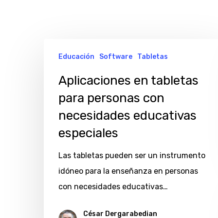
Aplicaciones
Educación
Software
Tabletas
en
tabletas
Aplicaciones en tabletas
para
para personas con
personas
necesidades educativas
con
especiales
necesidades
educativas
Las tabletas pueden ser un instrumento
especiales
idóneo para la enseñanza en personas
con necesidades educativas…
Hit enter to search or ESC to close
César Dergarabedian