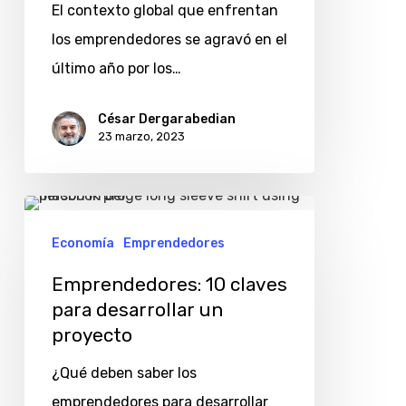
El contexto global que enfrentan
los emprendedores se agravó en el
último año por los…
César Dergarabedian
23 marzo, 2023
Emprendedores:
10
Economía
Emprendedores
claves
Emprendedores: 10 claves
para
para desarrollar un
desarrollar
proyecto
un
¿Qué deben saber los
proyecto
emprendedores para desarrollar