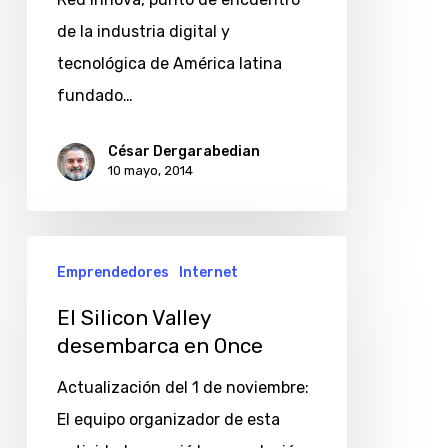
Buenos
de la industria digital y
Aires
tecnológica de América latina
fundado…
César Dergarabedian
10 mayo, 2014
El
Emprendedores
Internet
Silicon
Valley
El Silicon Valley
desembarca en Once
desembarca
en
Actualización del 1 de noviembre:
Once
El equipo organizador de esta