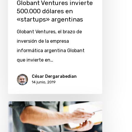
Globant Ventures invierte
500.000 dólares en
«startups» argentinas
Globant Ventures, el brazo de
inversión de la empresa
informática argentina Globant
que invierte en…
César Dergarabedian
14 junio, 2019
Endeavor
Argentina
y