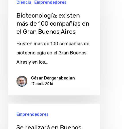
Ciencia
Emprendedores
existen
más
Biotecnología: existen
de
más de 100 compañías en
el Gran Buenos Aires
100
compañías
Existen más de 100 compañías de
en
biotecnología en el Gran Buenos
el
Aires y en los…
Gran
Buenos
César Dergarabedian
17 abril, 2016
Aires
Se
Emprendedores
realizará
en
Se realizará en Buenos