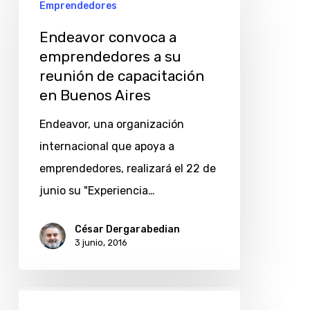
Emprendedores
convoca
a
Endeavor convoca a
emprendedores
emprendedores a su
reunión de capacitación
a
en Buenos Aires
su
reunión
Endeavor, una organización
de
internacional que apoya a
capacitación
emprendedores, realizará el 22 de
en
junio su "Experiencia…
Buenos
César Dergarabedian
Aires
3 junio, 2016
Biotecnología: