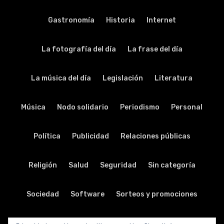
Gastronomía
Historia
Internet
La fotografía del día
La frase del día
La música del día
Legislación
Literatura
Música
Nodo solidario
Periodismo
Personal
Política
Publicidad
Relaciones públicas
Religión
Salud
Seguridad
Sin categoría
Sociedad
Software
Sorteos y promociones
Tabletas
Teatro
Tecnología