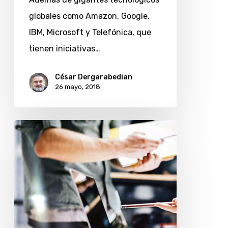
viajes
globales como Amazon, Google,
a
IBM, Microsoft y Telefónica, que
EE.
tienen iniciativas…
UU.
César Dergarabedian
26 mayo, 2018
Pasaporte
emprendedor:
buscan
Pymes
TIC
que
apunten