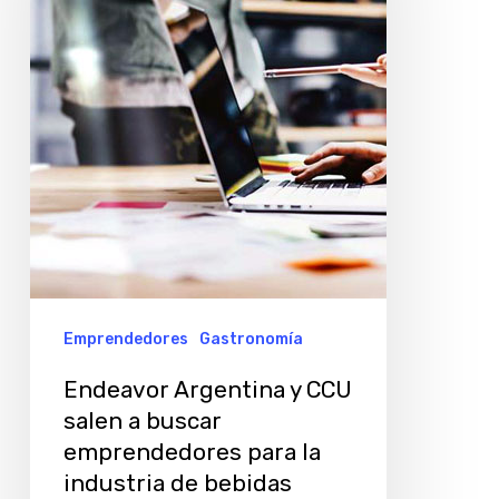
CCU
salen
a
buscar
emprendedores
para
la
industria
de
bebidas
Emprendedores
Gastronomía
Endeavor Argentina y CCU
salen a buscar
emprendedores para la
industria de bebidas