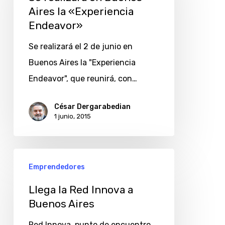
Buenos
Aires la «Experiencia
Endeavor»
Aires
la
Se realizará el 2 de junio en
«Experiencia
Buenos Aires la "Experiencia
Endeavor»
Endeavor", que reunirá, con…
César Dergarabedian
1 junio, 2015
Llega
Emprendedores
la
Red
Llega la Red Innova a
Buenos Aires
Innova
a
Red Innova, punto de encuentro