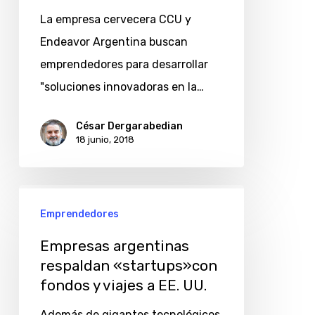
La empresa cervecera CCU y
Endeavor Argentina buscan
emprendedores para desarrollar
"soluciones innovadoras en la…
César Dergarabedian
18 junio, 2018
Empresas
Emprendedores
argentinas
respaldan
Empresas argentinas
«startups»con
respaldan «startups»con
fondos y viajes a EE. UU.
fondos
y
Además de gigantes tecnológicos