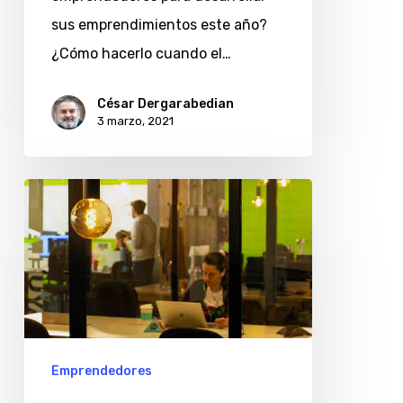
sus emprendimientos este año?
¿Cómo hacerlo cuando el…
César Dergarabedian
3 marzo, 2021
Globant
Ventures
invierte
500.000
dólares
en
«startups»
Emprendedores
argentinas