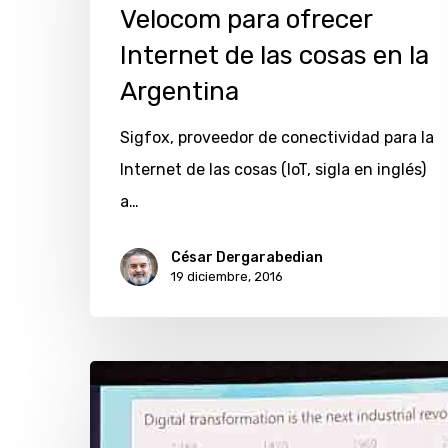
WND
Velocom para ofrecer
y
Internet de las cosas en la
Velocom
Argentina
para
ofrecer
Sigfox, proveedor de conectividad para la
Internet
Internet de las cosas (IoT, sigla en inglés)
de
a…
las
César Dergarabedian
cosas
19 diciembre, 2016
en
la
Argentina
Microsoft
muestra
sus