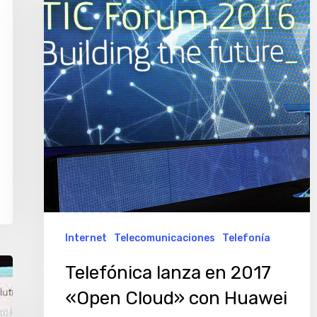
en
2017
«Open
Cloud»
con
Huawei
Internet
Telecomunicaciones
Telefonía
Telefónica lanza en 2017
«Open Cloud» con Huawei