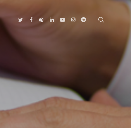
search
Twitter
Facebook
Pinterest
Linkedin
Youtube
Instagram
Telegram