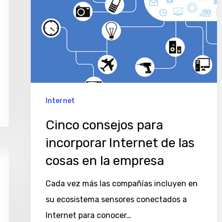
las
cosas
en
la
empresa
Internet
Cinco consejos para
incorporar Internet de las
cosas en la empresa
Cada vez más las compañías incluyen en
su ecosistema sensores conectados a
Internet para conocer…