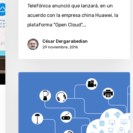
Telefónica anunció que lanzará, en un
acuerdo con la empresa china Huawei, la
plataforma "Open Cloud",…
César Dergarabedian
29 noviembre, 2016
Cinco
consejos
para
incorporar
Internet
de