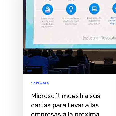
cartas
para
llevar
a
las
empresas
a
la
próxima
revolución
Software
industrial
Microsoft muestra sus
cartas para llevar a las
empresas a la próxima