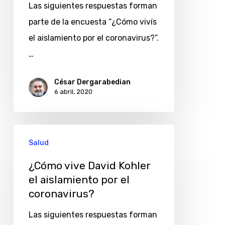
aislamiento
Las siguientes respuestas forman
por
parte de la encuesta “¿Cómo vivís
el
el aislamiento por el coronavirus?”.
coronavirus?
…
César Dergarabedian
6 abril, 2020
¿Cómo
Salud
vive
David
¿Cómo vive David Kohler
el aislamiento por el
Kohler
coronavirus?
el
aislamiento
Las siguientes respuestas forman