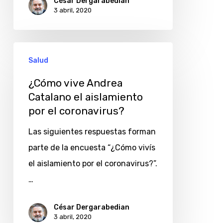
César Dergarabedian
3 abril, 2020
¿Cómo
Salud
vive
Andrea
¿Cómo vive Andrea
Catalano el aislamiento
Catalano
por el coronavirus?
el
aislamiento
Las siguientes respuestas forman
por
parte de la encuesta “¿Cómo vivís
el
el aislamiento por el coronavirus?”.
coronavirus?
…
César Dergarabedian
3 abril, 2020