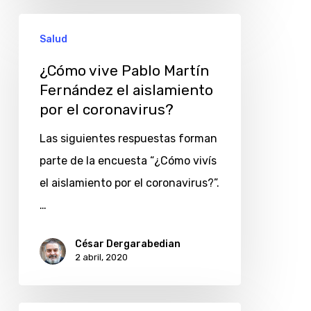
¿Cómo
Salud
vive
Pablo
¿Cómo vive Pablo Martín
Fernández el aislamiento
Martín
por el coronavirus?
Fernández
el
Las siguientes respuestas forman
aislamiento
parte de la encuesta “¿Cómo vivís
por
el aislamiento por el coronavirus?”.
el
…
coronavirus?
César Dergarabedian
2 abril, 2020