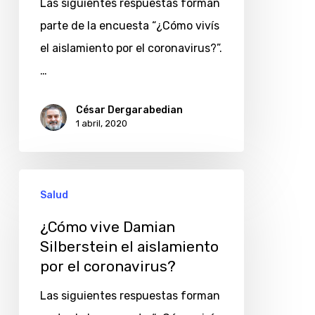
Las siguientes respuestas forman
por
parte de la encuesta “¿Cómo vivís
el
el aislamiento por el coronavirus?”.
coronavirus?
…
César Dergarabedian
1 abril, 2020
¿Cómo
Salud
vive
Damian
¿Cómo vive Damian
Silberstein el aislamiento
Silberstein
por el coronavirus?
el
aislamiento
Las siguientes respuestas forman
por