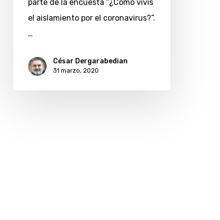
parte de la encuesta “¿Cómo vivís
el
el aislamiento por el coronavirus?”.
coronavirus?
…
César Dergarabedian
31 marzo, 2020