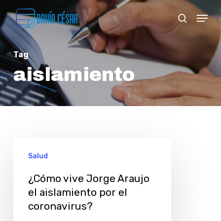
Skip
Menu
search
to
Close
main
Menu
Tag
content
aislamiento
¿Cómo
Salud
vive
Jorge
¿Cómo vive Jorge Araujo
el aislamiento por el
Araujo
coronavirus?
el