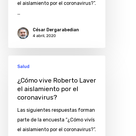
el
el aislamiento por el coronavirus?”.
coronavirus?
…
César Dergarabedian
4 abril, 2020
¿Cómo
Salud
vive
Roberto
¿Cómo vive Roberto Laver
el aislamiento por el
Laver
coronavirus?
el
aislamiento
Las siguientes respuestas forman
por
parte de la encuesta “¿Cómo vivís
el
el aislamiento por el coronavirus?”.