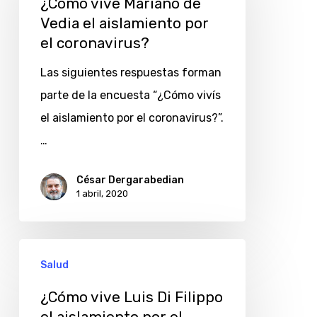
Mariano
¿Cómo vive Mariano de
Vedia el aislamiento por
de
el coronavirus?
Vedia
el
Las siguientes respuestas forman
aislamiento
parte de la encuesta “¿Cómo vivís
por
el aislamiento por el coronavirus?”.
el
…
coronavirus?
César Dergarabedian
1 abril, 2020
¿Cómo
Salud
vive
Luis
¿Cómo vive Luis Di Filippo