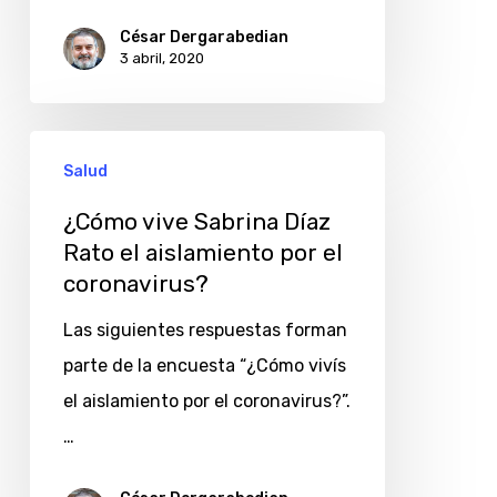
César Dergarabedian
3 abril, 2020
¿Cómo
Salud
vive
Sabrina
¿Cómo vive Sabrina Díaz
Rato el aislamiento por el
Díaz
coronavirus?
Rato
el
Las siguientes respuestas forman
aislamiento
parte de la encuesta “¿Cómo vivís
por
el aislamiento por el coronavirus?”.
el
…
coronavirus?