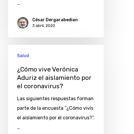
coronavirus?
…
César Dergarabedian
3 abril, 2020
¿Cómo
Salud
vive
Verónica
¿Cómo vive Verónica
Aduriz el aislamiento por
Aduriz
el coronavirus?
el
aislamiento
Las siguientes respuestas forman
por
parte de la encuesta “¿Cómo vivís
el
el aislamiento por el coronavirus?”.
coronavirus?
…