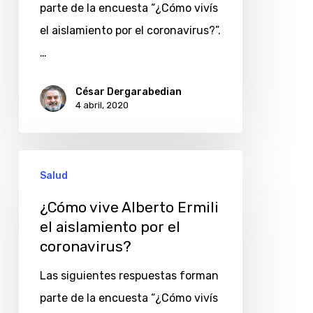
por
parte de la encuesta “¿Cómo vivís
el
el aislamiento por el coronavirus?”.
coronavirus?
…
César Dergarabedian
4 abril, 2020
¿Cómo
Salud
vive
Alberto
¿Cómo vive Alberto Ermili
el aislamiento por el
Ermili
coronavirus?
el
aislamiento
Las siguientes respuestas forman
por
parte de la encuesta “¿Cómo vivís