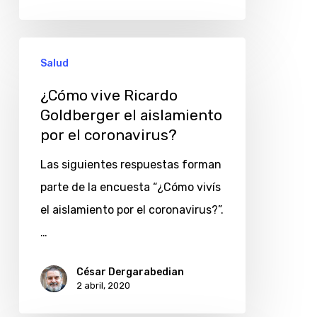
¿Cómo
Salud
vive
Ricardo
¿Cómo vive Ricardo
Goldberger el aislamiento
Goldberger
por el coronavirus?
el
aislamiento
Las siguientes respuestas forman
por
parte de la encuesta “¿Cómo vivís
el
el aislamiento por el coronavirus?”.
coronavirus?
…
César Dergarabedian
2 abril, 2020