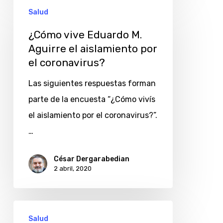
¿Cómo
Salud
vive
Eduardo
¿Cómo vive Eduardo M.
Aguirre el aislamiento por
M.
el coronavirus?
Aguirre
el
Las siguientes respuestas forman
aislamiento
parte de la encuesta “¿Cómo vivís
por
el aislamiento por el coronavirus?”.
el
…
coronavirus?
César Dergarabedian
2 abril, 2020
¿Cómo
Salud