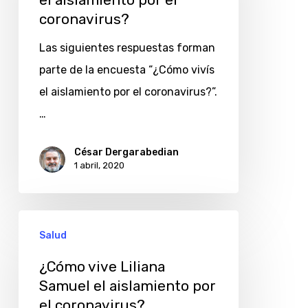
el aislamiento por el
Di
coronavirus?
Filippo
el
Las siguientes respuestas forman
aislamiento
parte de la encuesta “¿Cómo vivís
por
el aislamiento por el coronavirus?”.
el
…
coronavirus?
César Dergarabedian
1 abril, 2020
¿Cómo
Salud
vive
Liliana
¿Cómo vive Liliana
Samuel el aislamiento por
Samuel
el coronavirus?