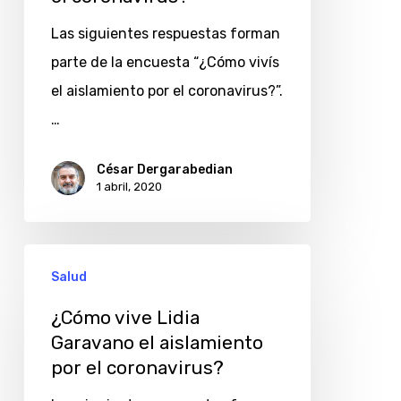
el
aislamiento
Las siguientes respuestas forman
por
parte de la encuesta “¿Cómo vivís
el
el aislamiento por el coronavirus?”.
coronavirus?
…
César Dergarabedian
1 abril, 2020
¿Cómo
Salud
vive
Lidia
¿Cómo vive Lidia
Garavano el aislamiento
Garavano
por el coronavirus?
el
aislamiento