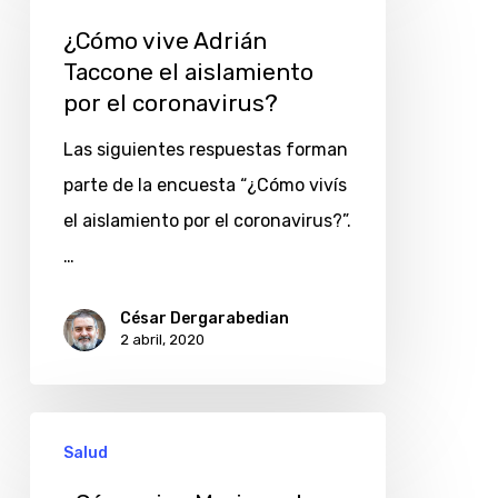
vive
Adrián
¿Cómo vive Adrián
Taccone el aislamiento
Taccone
por el coronavirus?
el
aislamiento
Las siguientes respuestas forman
por
parte de la encuesta “¿Cómo vivís
el
el aislamiento por el coronavirus?”.
coronavirus?
…
César Dergarabedian
2 abril, 2020
¿Cómo
Salud
vive