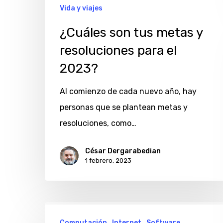
Vida y viajes
¿Cuáles son tus metas y
resoluciones para el
2023?
Al comienzo de cada nuevo año, hay
personas que se plantean metas y
resoluciones, como…
César Dergarabedian
1 febrero, 2023
¿La
Computación
Internet
Software