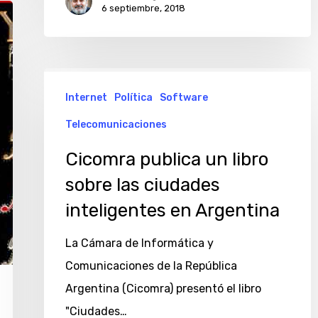
6 septiembre, 2018
Cicomra
Internet
Política
Software
publica
un
Telecomunicaciones
libro
Cicomra publica un libro
sobre
sobre las ciudades
las
inteligentes en Argentina
ciudades
inteligentes
La Cámara de Informática y
en
Comunicaciones de la República
Argentina
Argentina (Cicomra) presentó el libro
"Ciudades…