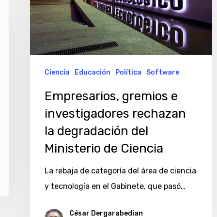
investigadores
rechazan
la
degradación
del
Ciencia
Educación
Política
Software
Ministerio
Empresarios, gremios e
de
investigadores rechazan
Ciencia
la degradación del
Ministerio de Ciencia
La rebaja de categoría del área de ciencia
y tecnología en el Gabinete, que pasó…
César Dergarabedian