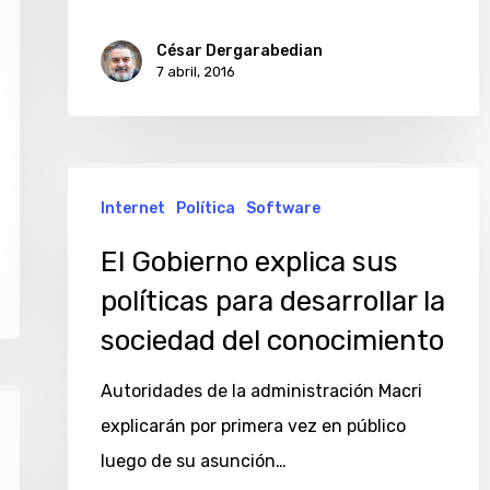
César Dergarabedian
7 abril, 2016
El
Internet
Política
Software
Gobierno
explica
El Gobierno explica sus
sus
políticas para desarrollar la
políticas
sociedad del conocimiento
para
desarrollar
Autoridades de la administración Macri
la
explicarán por primera vez en público
sociedad
luego de su asunción…