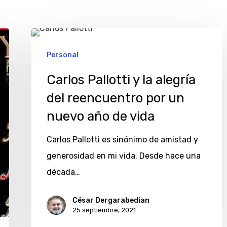
Carlos
Pallotti
Personal
y
Carlos Pallotti y la alegría
la
del reencuentro por un
alegría
nuevo año de vida
del
reencuentro
Carlos Pallotti es sinónimo de amistad y
por
generosidad en mi vida. Desde hace una
un
década…
nuevo
año
César Dergarabedian
25 septiembre, 2021
de