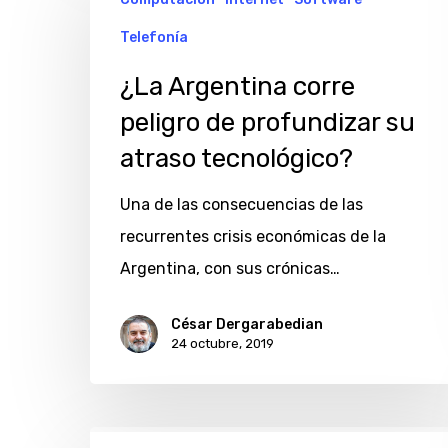
Argentina
corre
Telefonía
peligro
¿La Argentina corre
de
peligro de profundizar su
profundizar
atraso tecnológico?
su
atraso
Una de las consecuencias de las
tecnológico?
recurrentes crisis económicas de la
Argentina, con sus crónicas…
César Dergarabedian
24 octubre, 2019
Prince