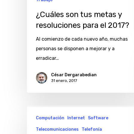
¿Cuáles son tus metas y
resoluciones para el 2017?
Al comienzo de cada nuevo año, muchas
personas se disponen a mejorar y a
erradicar…
César Dergarabedian
31 enero, 2017
José
Computación
Internet
Software
Otero
y
Telecomunicaciones
Telefonía