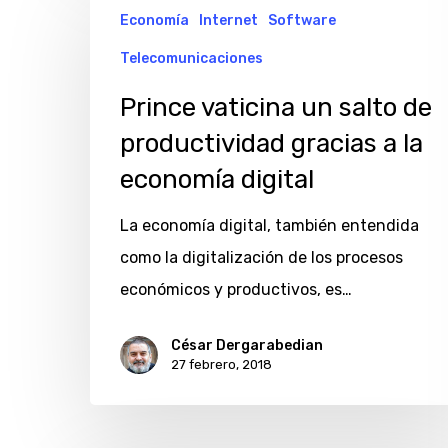
Economía
Internet
Software
vaticina
un
Telecomunicaciones
salto
Prince vaticina un salto de
de
productividad gracias a la
productividad
economía digital
gracias
a
La economía digital, también entendida
la
como la digitalización de los procesos
economía
económicos y productivos, es…
digital
César Dergarabedian
27 febrero, 2018