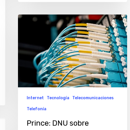
vida
Prince:
DNU
sobre
«telcos»
generará
«más
gasto»
en
abogados
Internet
Tecnología
Telecomunicaciones
que
Telefonía
en
redes
Prince: DNU sobre