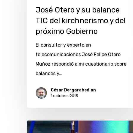
su
José Otero y su balance
balance
TIC del kirchnerismo y del
TIC
próximo Gobierno
del
kirchnerismo
El consultor y experto en
y
telecomunicaciones José Felipe Otero
del
Muñoz respondió a mi cuestionario sobre
próximo
balances y…
Gobierno
César Dergarabedian
1 octubre, 2015
Balances