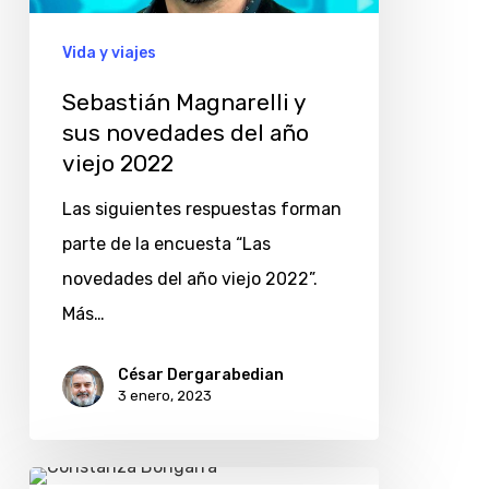
del
año
Vida y viajes
viejo
Sebastián Magnarelli y
2022
sus novedades del año
viejo 2022
Las siguientes respuestas forman
parte de la encuesta “Las
novedades del año viejo 2022”.
Más…
César Dergarabedian
3 enero, 2023
Constanza