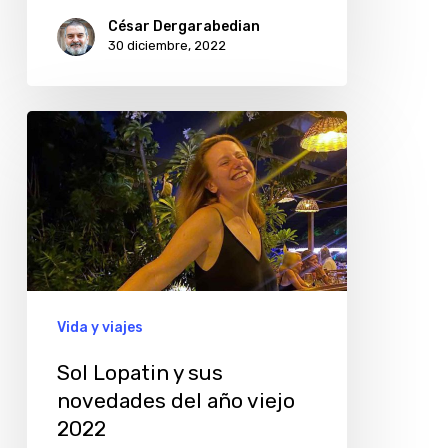
César Dergarabedian
30 diciembre, 2022
Sol
Lopatin
y
sus
novedades
del
año
Vida y viajes
viejo
Sol Lopatin y sus
2022
novedades del año viejo
2022