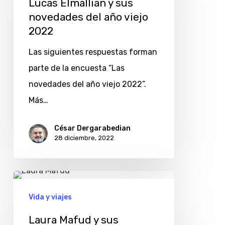
Lucas Elmallian y sus
sus
novedades del año viejo
novedades
2022
del
Las siguientes respuestas forman
año
parte de la encuesta “Las
viejo
novedades del año viejo 2022”.
2022
Más…
César Dergarabedian
28 diciembre, 2022
Laura
Mafud
Vida y viajes
y
Laura Mafud y sus