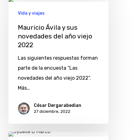
Mauricio
Ávila
Vida y viajes
y
Mauricio Ávila y sus
sus
novedades del año viejo
novedades
2022
del
Las siguientes respuestas forman
año
parte de la encuesta “Las
viejo
novedades del año viejo 2022”.
2022
Más…
César Dergarabedian
27 diciembre, 2022
Sybelle