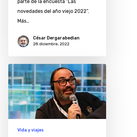
parte de la encuesta “Las
año
novedades del año viejo 2022”.
viejo
Más…
2022
César Dergarabedian
28 diciembre, 2022
Leandro
Africano
y
sus
novedades
del
año
Vida y viajes
viejo