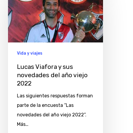
Viafora
y
sus
novedades
del
año
Vida y viajes
viejo
Lucas Viafora y sus
2022
novedades del año viejo
2022
Las siguientes respuestas forman
parte de la encuesta “Las
novedades del año viejo 2022”.
Más…