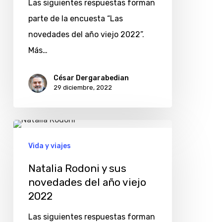
Las siguientes respuestas forman
del
parte de la encuesta “Las
año
novedades del año viejo 2022”.
viejo
Más…
2022
César Dergarabedian
29 diciembre, 2022
Natalia
Rodoni
Vida y viajes
y
Natalia Rodoni y sus
sus
novedades del año viejo
novedades
2022
del
Las siguientes respuestas forman