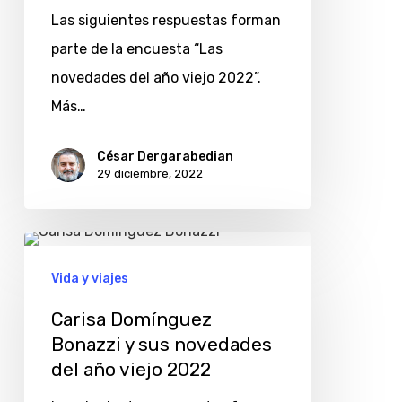
Las siguientes respuestas forman
parte de la encuesta “Las
novedades del año viejo 2022”.
Más…
César Dergarabedian
29 diciembre, 2022
Carisa
Domínguez
Vida y viajes
Bonazzi
Carisa Domínguez
y
Bonazzi y sus novedades
sus
del año viejo 2022
novedades