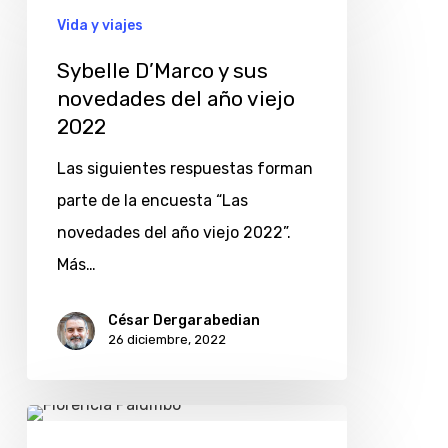
D’Marco
Vida y viajes
y
Sybelle D’Marco y sus
sus
novedades del año viejo
novedades
2022
del
Las siguientes respuestas forman
año
parte de la encuesta “Las
viejo
novedades del año viejo 2022”.
2022
Más…
César Dergarabedian
26 diciembre, 2022
Florencia