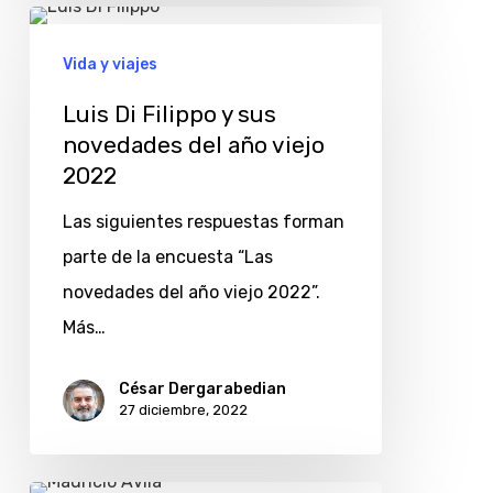
Luis
Di
Vida y viajes
Filippo
Luis Di Filippo y sus
y
novedades del año viejo
sus
2022
novedades
Las siguientes respuestas forman
del
parte de la encuesta “Las
año
novedades del año viejo 2022”.
viejo
Más…
2022
César Dergarabedian
27 diciembre, 2022