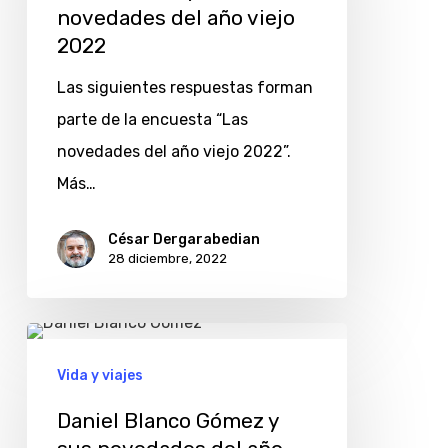
sus
novedades del año viejo
novedades
2022
del
Las siguientes respuestas forman
año
parte de la encuesta “Las
viejo
novedades del año viejo 2022”.
2022
Más…
César Dergarabedian
28 diciembre, 2022
Daniel
Blanco
Vida y viajes
Gómez
Daniel Blanco Gómez y
y