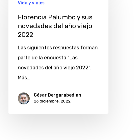
Palumbo
Vida y viajes
y
Florencia Palumbo y sus
sus
novedades del año viejo
novedades
2022
del
Las siguientes respuestas forman
año
parte de la encuesta “Las
viejo
novedades del año viejo 2022”.
2022
Más…
César Dergarabedian
26 diciembre, 2022