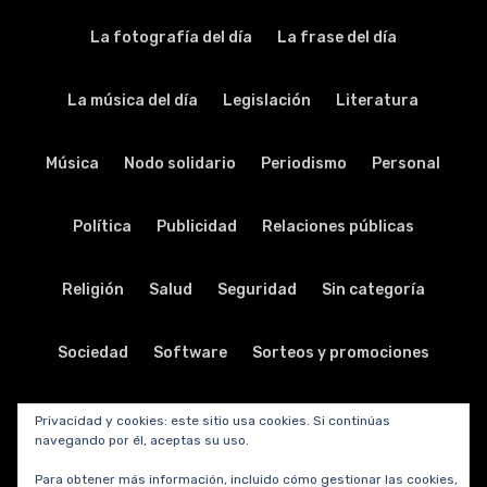
La fotografía del día
La frase del día
La música del día
Legislación
Literatura
Música
Nodo solidario
Periodismo
Personal
Política
Publicidad
Relaciones públicas
Religión
Salud
Seguridad
Sin categoría
Sociedad
Software
Sorteos y promociones
Tabletas
Teatro
Tecnología
Privacidad y cookies: este sitio usa cookies. Si continúas
navegando por él, aceptas su uso.
Telecomunicaciones
Telefonía
Trabajo
Para obtener más información, incluido cómo gestionar las cookies,