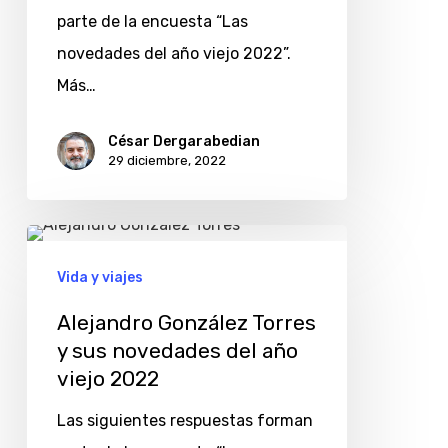
año
parte de la encuesta “Las
viejo
novedades del año viejo 2022”.
2022
Más…
César Dergarabedian
29 diciembre, 2022
Alejandro
González
Vida y viajes
Torres
Alejandro González Torres
y
y sus novedades del año
sus
viejo 2022
novedades
Las siguientes respuestas forman
del