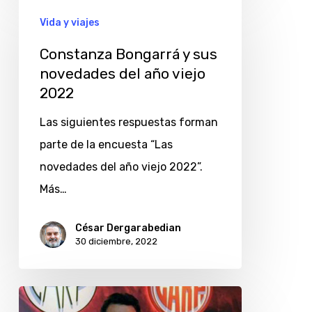
Bongarrá
Vida y viajes
y
Constanza Bongarrá y sus
sus
novedades del año viejo
novedades
2022
del
Las siguientes respuestas forman
año
parte de la encuesta “Las
viejo
novedades del año viejo 2022”.
2022
Más…
César Dergarabedian
30 diciembre, 2022
Lucas