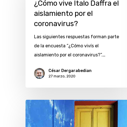
Ítalo
¿Cómo vive Ítalo Daffra el
Daffra
aislamiento por el
el
coronavirus?
aislamiento
Las siguientes respuestas forman parte
por
de la encuesta “¿Cómo vivís el
el
aislamiento por el coronavirus?”.…
coronavirus?
César Dergarabedian
27 marzo, 2020
Irina
Sternik
y