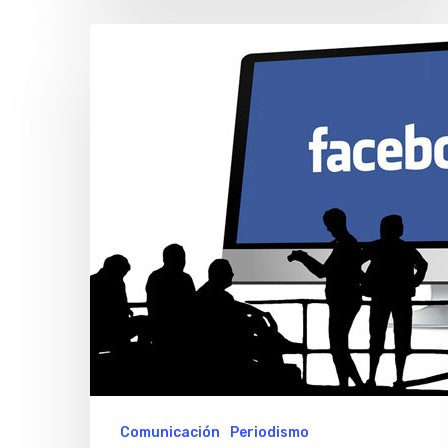
Facebook
invertirá
u$s1,5
millón
para
innovación
en
medios
argentinos
Comunicación
Periodismo