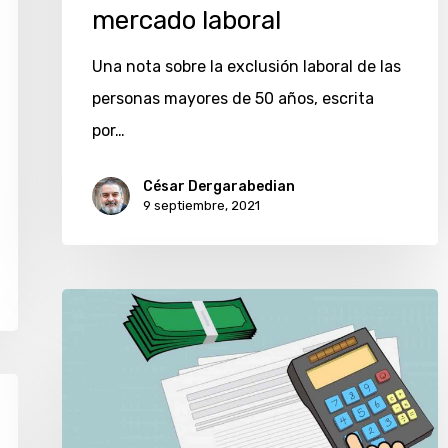
mercado
mercado laboral
laboral
Una nota sobre la exclusión laboral de las
personas mayores de 50 años, escrita
por…
César Dergarabedian
9 septiembre, 2021
¿Qué
impuestos
debe
pagar
un