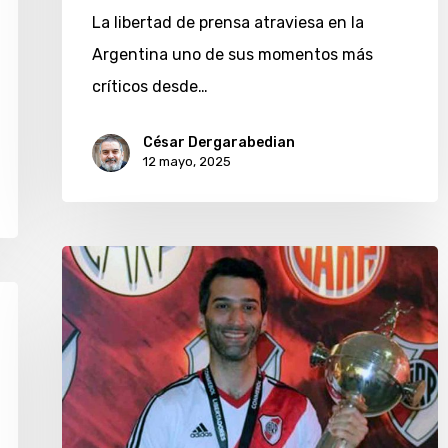
La libertad de prensa atraviesa en la
Argentina uno de sus momentos más
críticos desde…
César Dergarabedian
12 mayo, 2025
Lucas
Viafora
y
sus
novedades
del