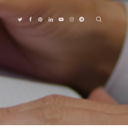
search
Twitter
Facebook
Pinterest
Linkedin
Youtube
Instagram
Telegram