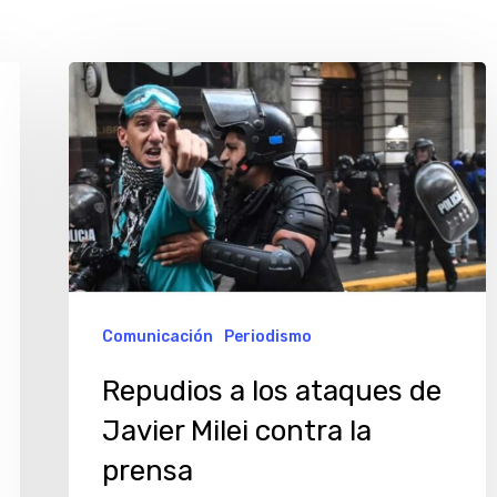
Repudios
a
los
ataques
de
Javier
Milei
contra
Comunicación
Periodismo
la
Repudios a los ataques de
prensa
Javier Milei contra la
prensa