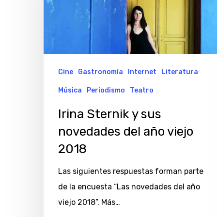
sus
novedades
del
año
viejo
Cine
Gastronomía
Internet
Literatura
2018
Música
Periodismo
Teatro
Irina Sternik y sus
novedades del año viejo
2018
Las siguientes respuestas forman parte
de la encuesta “Las novedades del año
viejo 2018”. Más…