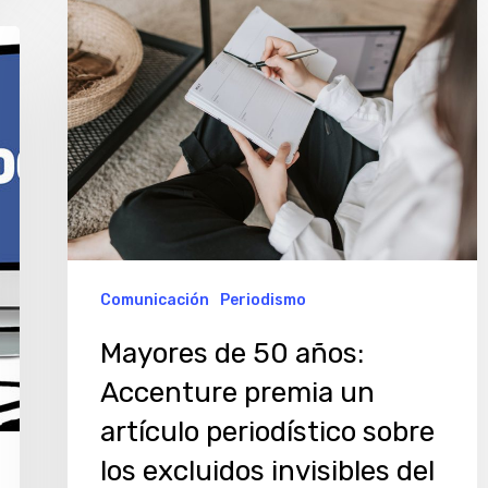
Mayores
de
50
años:
Accenture
premia
un
artículo
periodístico
Comunicación
Periodismo
sobre
Mayores de 50 años:
los
Accenture premia un
excluidos
invisibles
artículo periodístico sobre
del
los excluidos invisibles del