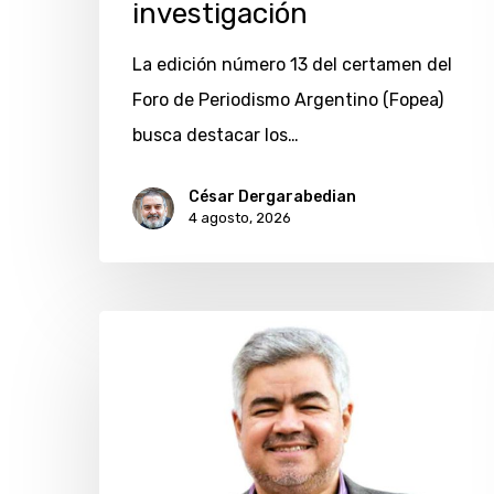
investigación
La edición número 13 del certamen del
Foro de Periodismo Argentino (Fopea)
busca destacar los…
César Dergarabedian
4 agosto, 2026
Ítalo
Daffra
y
sus
novedades