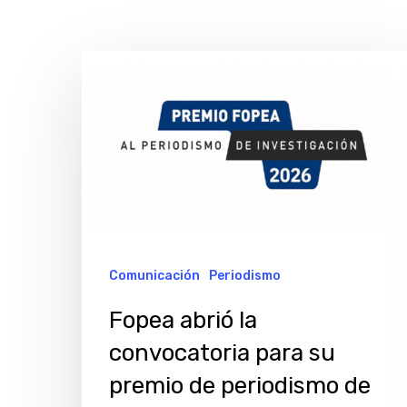
Fopea
abrió
la
convocatoria
para
su
premio
de
Comunicación
Periodismo
periodismo
Fopea abrió la
de
convocatoria para su
investigación
Hit enter to search or ESC to close
premio de periodismo de