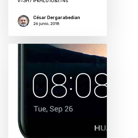
v=3H71FkHL01U&t=4s
César Dergarabedian
26 junio, 2018
Huawei
incorpora
reconocimiento
facial
a
sus
P
Smart
y
Mate