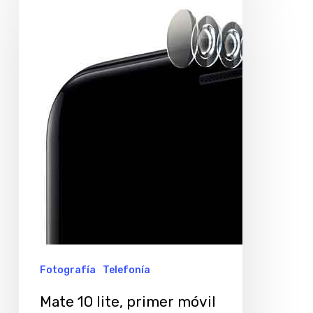
10
lite,
primer
móvil
de
Huawei
con
4
cámaras,
ya
está
en
Fotografía
Telefonía
la
Mate 10 lite, primer móvil
Argentina