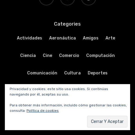
Categories
Actividades
Aeronáutica
Amigos
Arte
Ciencia
Cine
Comercio
Computación
Comunicación
Cultura
Deportes
Privacidad y cookies: este sitio usa cookies. Si continúas
Destacadas
Ecología
Economía
Educación
navegando por él, aceptas su uso.
Para obtener más información, incluido cómo gestionar las cookies,
Electrónica
Emprendedores
Fotografía
consulta:
Política de cookies
Gastronomía
Historia
Internet