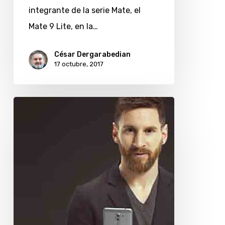
el
integrante de la serie Mate, el
Mate
Mate 9 Lite, en la…
9
Lite
César Dergarabedian
17 octubre, 2017
Personal
presenta
el
Huawei
Mate
9
Lite
de