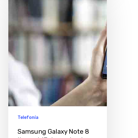
Galaxy
Note
8
llega
el
17
de
noviembre
a
la
Argentina
Telefonía
Samsung Galaxy Note 8