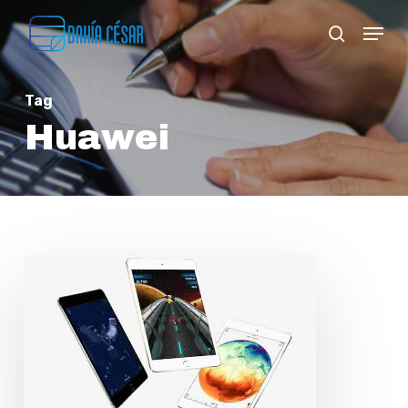
Skip
Menu
search
to
Close
main
Menu
Tag
content
Huawei
Las
ocho
tabletas
que
quieren