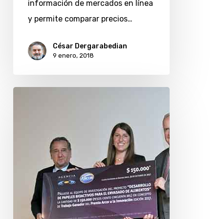
información de mercados en línea
y permite comparar precios…
César Dergarabedian
9 enero, 2018
Desarrollo
de
papeles
bioactivos
gana
premio
Arcor
a