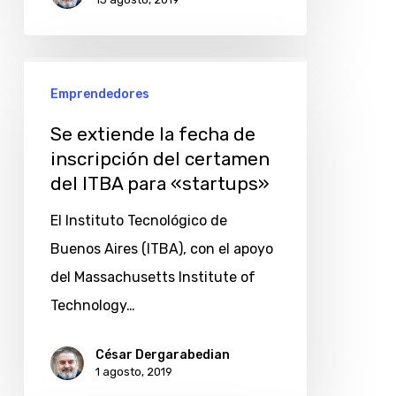
Se
Emprendedores
extiende
la
Se extiende la fecha de
fecha
inscripción del certamen
del ITBA para «startups»
de
inscripción
El Instituto Tecnológico de
del
Buenos Aires (ITBA), con el apoyo
certamen
del Massachusetts Institute of
del
Technology…
ITBA
para
César Dergarabedian
1 agosto, 2019
«startups»