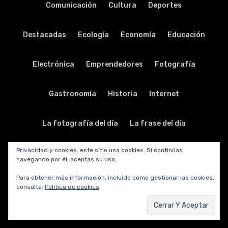
Comunicación
Cultura
Deportes
Destacadas
Ecología
Economía
Educación
Electrónica
Emprendedores
Fotografía
Gastronomía
Historia
Internet
La fotografía del día
La frase del día
Privacidad y cookies: este sitio usa cookies. Si continúas
La música del día
Legislación
Literatura
navegando por él, aceptas su uso.
Para obtener más información, incluido cómo gestionar las cookies,
Música
Nodo solidario
Periodismo
Personal
consulta:
Política de cookies
Política
Publicidad
Relaciones públicas