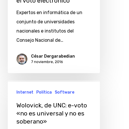
el voto electrónico
rechazan
el
Expertos en informática de un
voto
conjunto de universidades
electrónico
nacionales e institutos del
Consejo Nacional de…
César Dergarabedian
7 noviembre, 2016
Wolovick,
Internet
Política
Software
de
UNC:
Wolovick, de UNC: e-voto
e-
«no es universal y no es
soberano»
voto