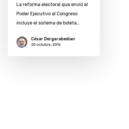
«no
La reforma electoral que envió el
es
Poder Ejecutivo al Congreso
universal
incluye el sistema de boleta…
y
no
César Dergarabedian
20 octubre, 2016
es
soberano»