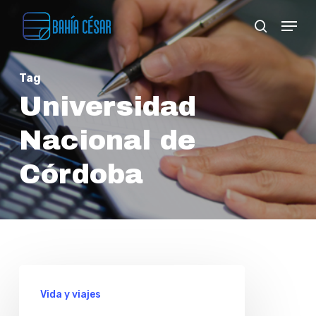
Skip
Menu
search
to
Close
main
Menu
Tag
content
Universidad
Nacional de
Córdoba
Alejandra
Vida y viajes
Beresovsky