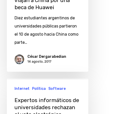
viajan a China por una
beca de Huawei
Diez estudiantes argentinos de
universidades públicas partieron
el 10 de agosto hacia China como
parte…
César Dergarabedian
14 agosto, 2017
Expertos
Internet
Política
Software
informáticos
de
Expertos informáticos de
universidades
universidades rechazan