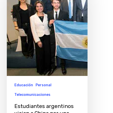
viajan
a
China
por
una
beca
de
Huawei
Educación
Personal
Telecomunicaciones
Estudiantes argentinos