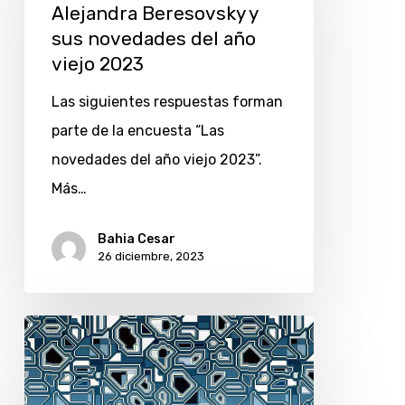
y
Alejandra Beresovsky y
sus
sus novedades del año
viejo 2023
novedades
del
Las siguientes respuestas forman
año
parte de la encuesta “Las
viejo
novedades del año viejo 2023”.
2023
Más…
Bahia Cesar
26 diciembre, 2023
Inteligencia
artificial:
lanzan