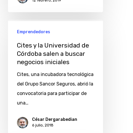
12 febrero, 2019
X
2018
Cites
Emprendedores
y
la
Cites y la Universidad de
Universidad
Córdoba salen a buscar
negocios iniciales
de
Córdoba
Cites, una incubadora tecnológica
salen
del Grupo Sancor Seguros, abrió la
a
convocatoria para participar de
buscar
una…
negocios
iniciales
César Dergarabedian
6 julio, 2018