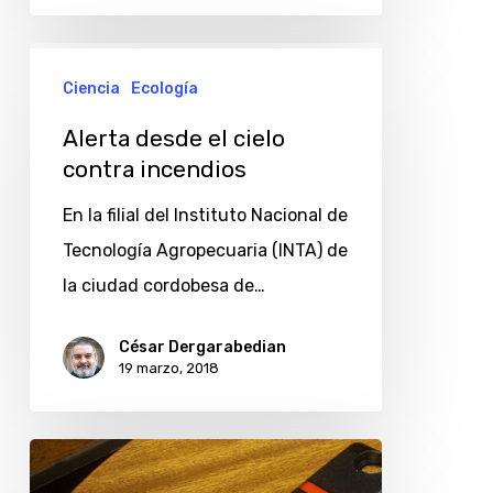
Alerta
Ciencia
Ecología
desde
el
Alerta desde el cielo
cielo
contra incendios
contra
En la filial del Instituto Nacional de
incendios
Tecnología Agropecuaria (INTA) de
la ciudad cordobesa de…
César Dergarabedian
19 marzo, 2018
Ministerio
de