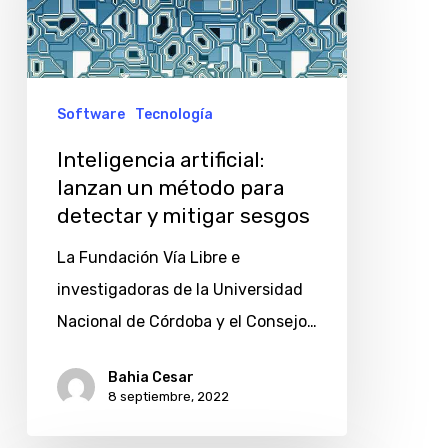
un
método
para
detectar
Software
Tecnología
y
Inteligencia artificial:
mitigar
lanzan un método para
sesgos
detectar y mitigar sesgos
La Fundación Vía Libre e
investigadoras de la Universidad
Nacional de Córdoba y el Consejo…
Bahia Cesar
8 septiembre, 2022