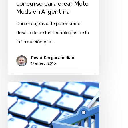
concurso para crear Moto
Mods en Argentina
Con el objetivo de potenciar el
desarrollo de las tecnologías de la
información y la…
César Dergarabedian
17 enero, 2018
MuyShopper.com,
un
asistente
en
línea