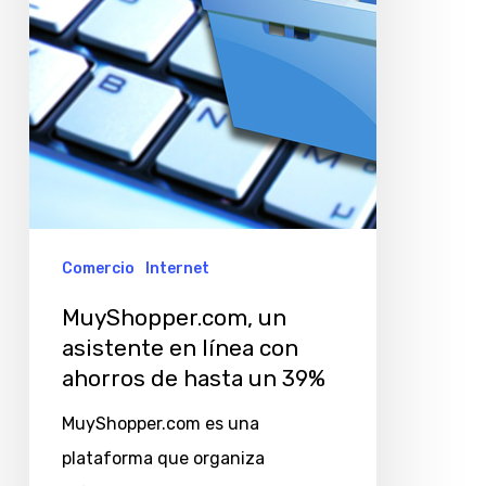
con
ahorros
de
hasta
un
39%
Comercio
Internet
MuyShopper.com, un
asistente en línea con
ahorros de hasta un 39%
MuyShopper.com es una
plataforma que organiza