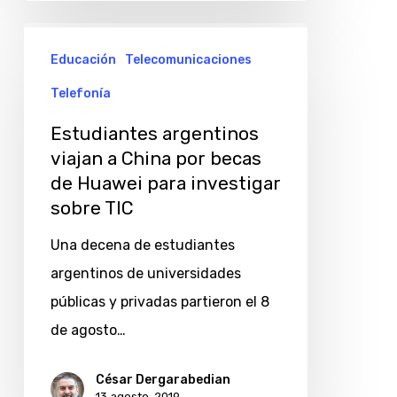
Estudiantes
Educación
Telecomunicaciones
argentinos
viajan
Telefonía
a
Estudiantes argentinos
China
viajan a China por becas
por
de Huawei para investigar
becas
sobre TIC
de
Una decena de estudiantes
Huawei
argentinos de universidades
para
públicas y privadas partieron el 8
investigar
de agosto…
sobre
TIC
César Dergarabedian
13 agosto, 2019