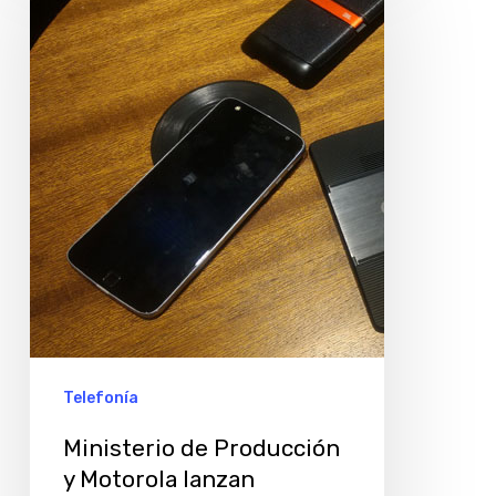
Producción
y
Motorola
lanzan
concurso
para
crear
Moto
Mods
en
Argentina
Telefonía
Ministerio de Producción
y Motorola lanzan