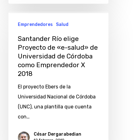
Santander
Emprendedores
Salud
Río
elige
Santander Río elige
Proyecto
Proyecto de «e-salud» de
Universidad de Córdoba
de
como Emprendedor X
«e-
2018
salud»
de
El proyecto Ebers de la
Universidad
Universidad Nacional de Córdoba
de
(UNC), una plantilla que cuenta
Córdoba
con…
como
César Dergarabedian
Emprendedor