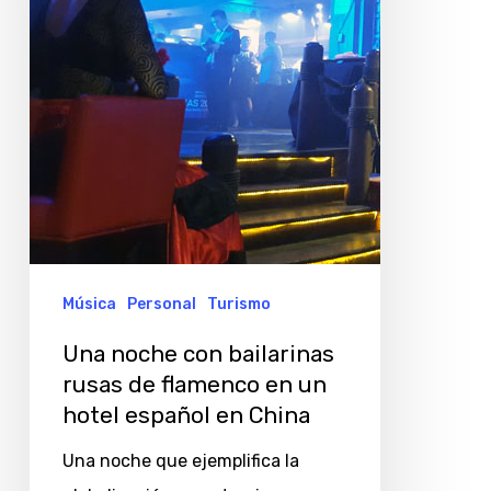
rusas
de
flamenco
en
un
hotel
español
en
China
Música
Personal
Turismo
Una noche con bailarinas
rusas de flamenco en un
hotel español en China
Una noche que ejemplifica la