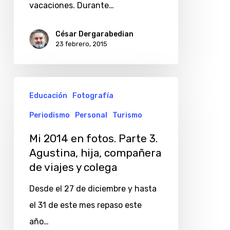
vacaciones. Durante…
César Dergarabedian
23 febrero, 2015
Mi
Educación
Fotografía
2014
Periodismo
Personal
Turismo
en
fotos.
Mi 2014 en fotos. Parte 3.
Parte
Agustina, hija, compañera
de viajes y colega
3.
Agustina,
Desde el 27 de diciembre y hasta
hija,
el 31 de este mes repaso este
compañera
año…