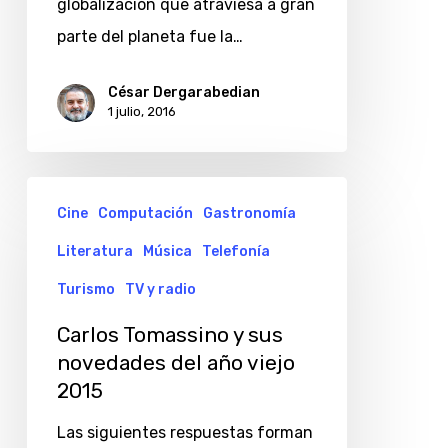
globalización que atraviesa a gran
parte del planeta fue la…
César Dergarabedian
1 julio, 2016
Carlos
Cine
Computación
Gastronomía
Tomassino
Literatura
Música
Telefonía
y
sus
Turismo
TV y radio
novedades
Carlos Tomassino y sus
del
novedades del año viejo
año
2015
viejo
Las siguientes respuestas forman
2015