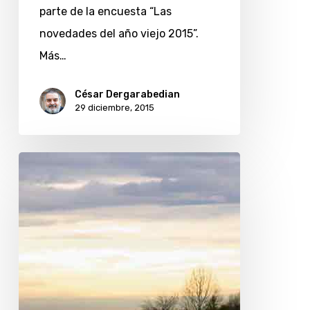
parte de la encuesta “Las
novedades del año viejo 2015”.
Más…
César Dergarabedian
29 diciembre, 2015
Las
costas
de
Burano,
el
remanso
de