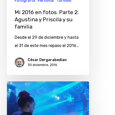
Fotografía
Personal
Turismo
Mi 2016 en fotos. Parte 2:
Agustina y Priscila y su
familia
Desde el 29 de diciembre y hasta
el 31 de este mes repaso el 2016…
César Dergarabedian
30 diciembre, 2016
Una
noche
con
bailarinas