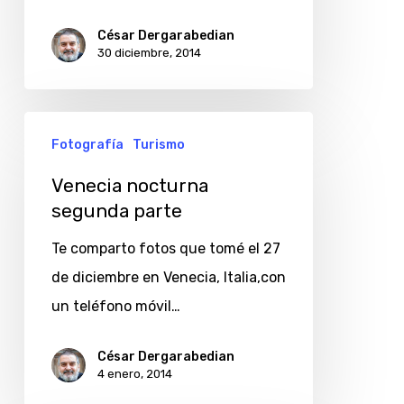
de
viajes
César Dergarabedian
30 diciembre, 2014
y
colega
Venecia
Fotografía
Turismo
nocturna
segunda
Venecia nocturna
segunda parte
parte
Te comparto fotos que tomé el 27
de diciembre en Venecia, Italia,con
un teléfono móvil…
César Dergarabedian
4 enero, 2014