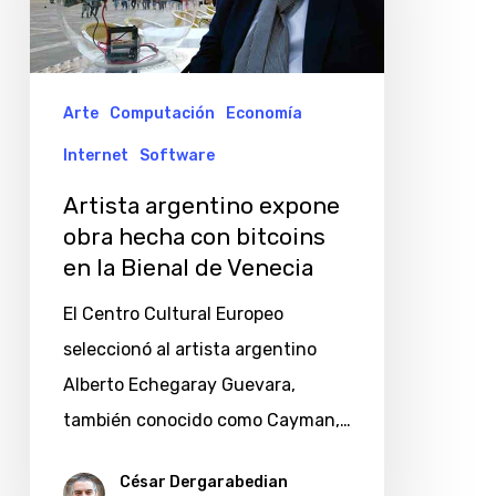
hecha
con
bitcoins
Arte
Computación
Economía
en
Internet
Software
la
Artista argentino expone
Bienal
obra hecha con bitcoins
de
en la Bienal de Venecia
Venecia
El Centro Cultural Europeo
seleccionó al artista argentino
Alberto Echegaray Guevara,
también conocido como Cayman,…
César Dergarabedian