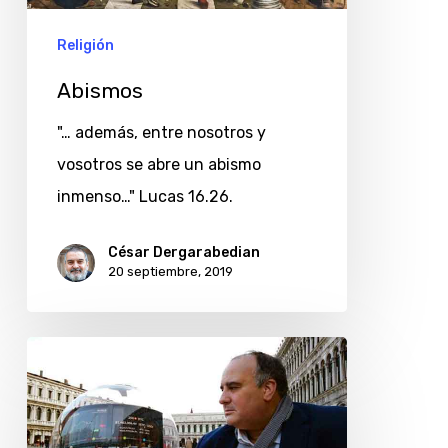
Religión
Abismos
"… además, entre nosotros y
vosotros se abre un abismo
inmenso…" Lucas 16.26.
César Dergarabedian
20 septiembre, 2019
Artista
argentino
expone
obra