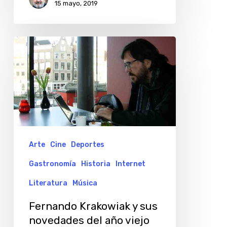
15 mayo, 2019
Fernando
Krakowiak
y
sus
novedades
del
año
Arte
Cine
Deportes
viejo
Gastronomía
Historia
Internet
2018
Literatura
Música
Fernando Krakowiak y sus
novedades del año viejo