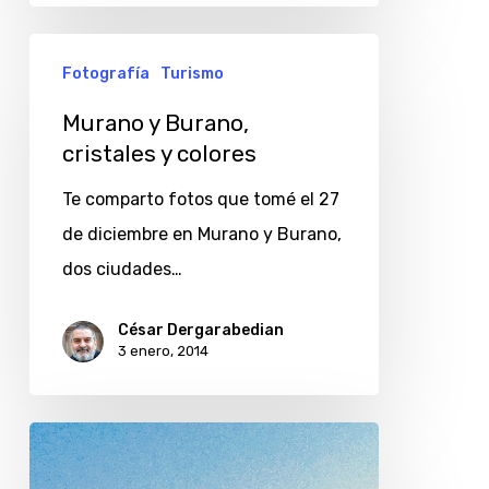
Murano
Fotografía
Turismo
y
Burano,
Murano y Burano,
cristales y colores
cristales
y
Te comparto fotos que tomé el 27
colores
de diciembre en Murano y Burano,
dos ciudades…
César Dergarabedian
3 enero, 2014
Atardecer
en