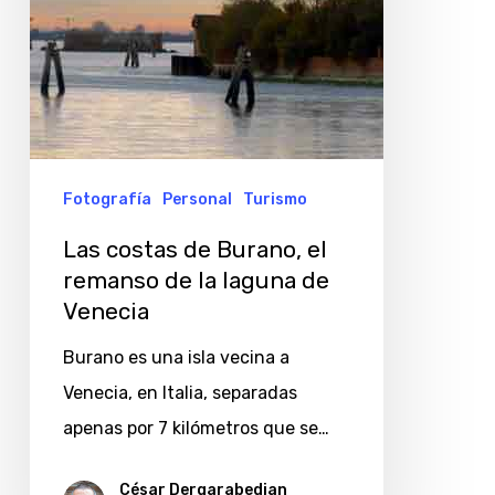
la
laguna
de
Venecia
Fotografía
Personal
Turismo
Las costas de Burano, el
remanso de la laguna de
Venecia
Burano es una isla vecina a
Venecia, en Italia, separadas
apenas por 7 kilómetros que se…
César Dergarabedian