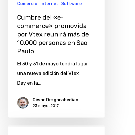
en
Comercio
Internet
Software
Sao
Cumbre del «e-
Paulo
commerce» promovida
por Vtex reunirá más de
10.000 personas en Sao
Paulo
El 30 y 31 de mayo tendrá lugar
una nueva edición del Vtex
Day en la…
César Dergarabedian
23 mayo, 2017
Vtex