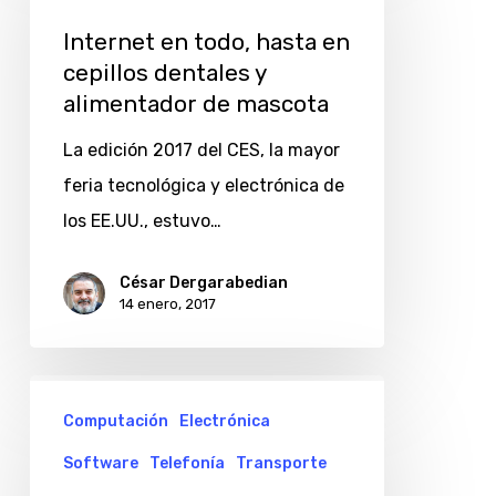
todo,
Internet en todo, hasta en
hasta
cepillos dentales y
en
alimentador de mascota
cepillos
La edición 2017 del CES, la mayor
dentales
feria tecnológica y electrónica de
y
los EE.UU., estuvo…
alimentador
de
César Dergarabedian
mascota
14 enero, 2017
Alexa,
Computación
Electrónica
la
“princesa”
Software
Telefonía
Transporte