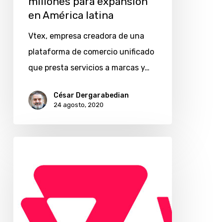
millones para expansión
en América latina
Vtex, empresa creadora de una
plataforma de comercio unificado
que presta servicios a marcas y…
César Dergarabedian
24 agosto, 2020
SoftBank,
Gávea
y
Constellation
invierten