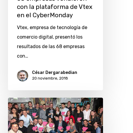
con la plataforma de Vtex
en el CyberMonday
Vtex, empresa de tecnología de
comercio digital, presentó los
resultados de las 68 empresas
con…
César Dergarabedian
20 noviembre, 2018
Vtex
premia
performance
de