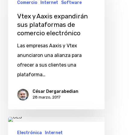
Comercio
Internet
Software
y
Aaxis
Vtex y Aaxis expandirán
expandirán
sus plataformas de
comercio electrónico
sus
plataformas
Las empresas Aaxis y Vtex
de
anunciaron una alianza para
comercio
ofrecer a sus clientes una
electrónico
plataforma…
César Dergarabedian
28 marzo, 2017
Internet
en
Electrónica
Internet