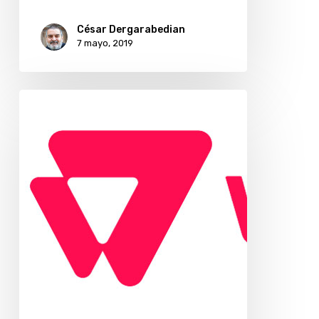
César Dergarabedian
7 mayo, 2019
Vtex
adquiere
UniteU
y
se
expande
en
EE.UU.