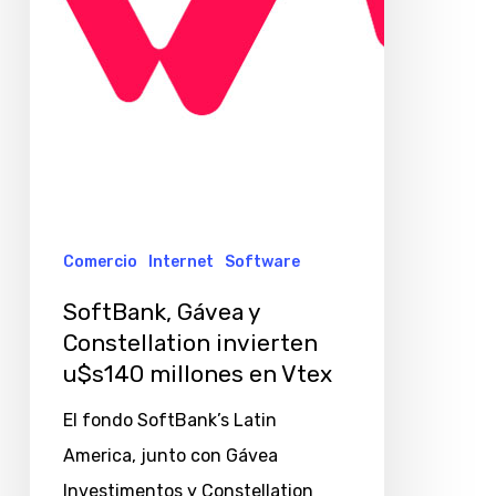
u$s140
millones
en
Vtex
Comercio
Internet
Software
SoftBank, Gávea y
Constellation invierten
u$s140 millones en Vtex
El fondo SoftBank’s Latin
America, junto con Gávea
Investimentos y Constellation