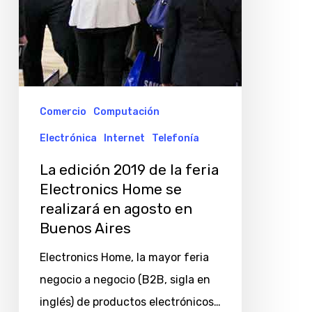
se
realizará
en
agosto
en
Comercio
Computación
Buenos
Electrónica
Internet
Telefonía
Aires
La edición 2019 de la feria
Electronics Home se
realizará en agosto en
Buenos Aires
Electronics Home, la mayor feria
negocio a negocio (B2B, sigla en
inglés) de productos electrónicos…