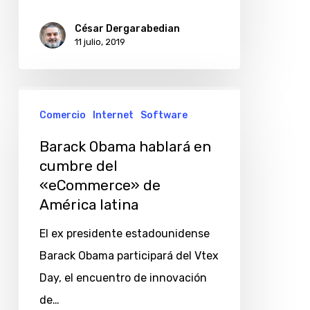
César Dergarabedian
11 julio, 2019
Barack
Comercio
Internet
Software
Obama
hablará
Barack Obama hablará en
en
cumbre del
«eCommerce» de
cumbre
América latina
del
«eCommerce»
El ex presidente estadounidense
de
Barack Obama participará del Vtex
América
Day, el encuentro de innovación
latina
de…