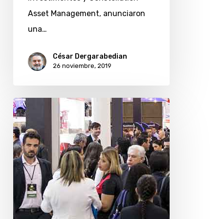
Asset Management, anunciaron
una…
César Dergarabedian
26 noviembre, 2019
La
edición
2019
de
la
feria
Electronics
Home