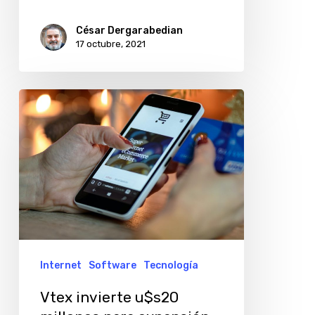
César Dergarabedian
17 octubre, 2021
Vtex
invierte
u$s20
millones
para
expansión
en
América
Internet
Software
Tecnología
latina
Vtex invierte u$s20