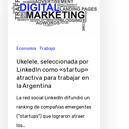
por
LinkedIn
como
«startup»
atractiva
Economía
Trabajo
para
Ukelele, seleccionada por
trabajar
LinkedIn como «startup»
en
atractiva para trabajar en
la
la Argentina
Argentina
La red social LinkedIn difundió un
ranking de compañías emergentes
("startups") que lograron atraer
los…