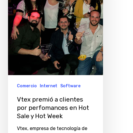
por
perfomances
en
Hot
Sale
y
Hot
Week
Comercio
Internet
Software
Vtex premió a clientes
por perfomances en Hot
Sale y Hot Week
Vtex, empresa de tecnología de