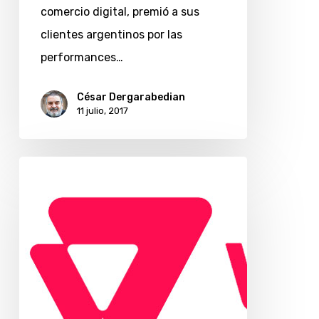
comercio digital, premió a sus
clientes argentinos por las
performances…
César Dergarabedian
11 julio, 2017
Vtex
abrió
oficinas
en
Miami