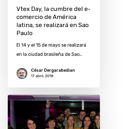
Sao
Vtex Day, la cumbre del e-
Paulo
comercio de América
latina, se realizará en Sao
Paulo
El 14 y el 15 de mayo se realizará
en la ciudad brasileña de Sao…
César Dergarabedian
17 abril, 2018
Vtex
premió
a
clientes