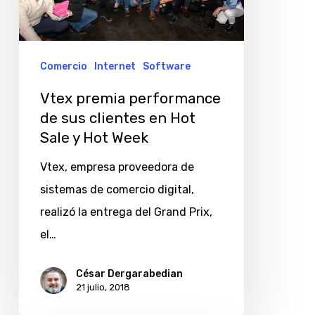
sus
clientes
en
Comercio
Internet
Software
Hot
Vtex premia performance
Sale
de sus clientes en Hot
y
Sale y Hot Week
Hot
Vtex, empresa proveedora de
Week
sistemas de comercio digital,
realizó la entrega del Grand Prix,
el…
César Dergarabedian
21 julio, 2018