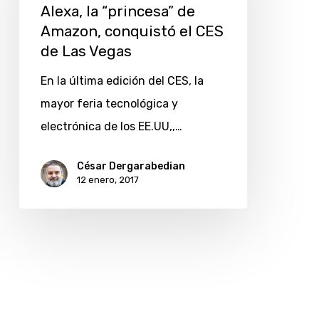
de
Alexa, la “princesa” de
Amazon,
Amazon, conquistó el CES
conquistó
de Las Vegas
el
En la última edición del CES, la
CES
mayor feria tecnológica y
de
electrónica de los EE.UU,,…
Las
Vegas
César Dergarabedian
12 enero, 2017