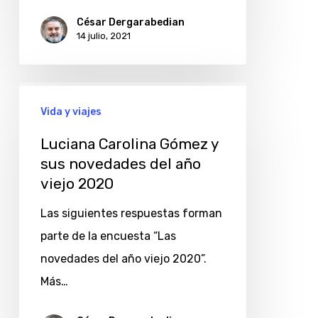
más
César Dergarabedian
14 julio, 2021
locales
Luciana
Vida y viajes
Carolina
Gómez
Luciana Carolina Gómez y
y
sus novedades del año
viejo 2020
sus
novedades
Las siguientes respuestas forman
del
parte de la encuesta “Las
año
novedades del año viejo 2020”.
viejo
Más…
2020