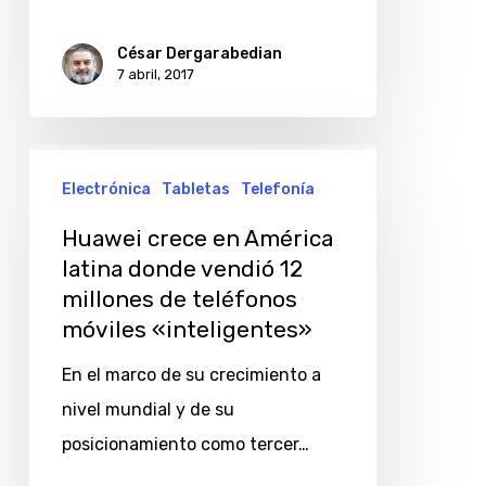
César Dergarabedian
7 abril, 2017
Huawei
Electrónica
Tabletas
Telefonía
crece
en
Huawei crece en América
América
latina donde vendió 12
millones de teléfonos
latina
móviles «inteligentes»
donde
vendió
En el marco de su crecimiento a
12
nivel mundial y de su
millones
posicionamiento como tercer…
de