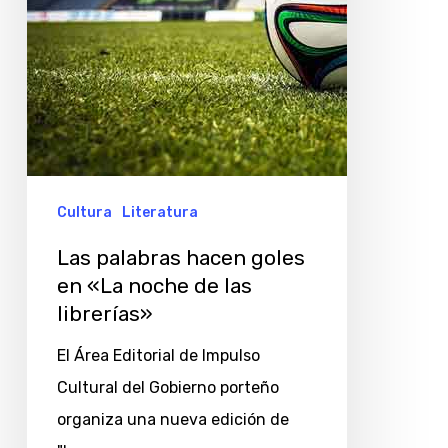
noche
de
las
librerías»
Cultura
Literatura
Las palabras hacen goles
en «La noche de las
librerías»
El Área Editorial de Impulso
Cultural del Gobierno porteño
organiza una nueva edición de