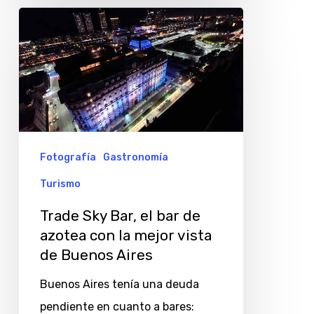
Trade
Sky
Bar,
el
bar
de
azotea
Fotografía
Gastronomía
con
Turismo
la
Trade Sky Bar, el bar de
mejor
azotea con la mejor vista
vista
de Buenos Aires
de
Buenos Aires tenía una deuda
Buenos
pendiente en cuanto a bares:
Aires