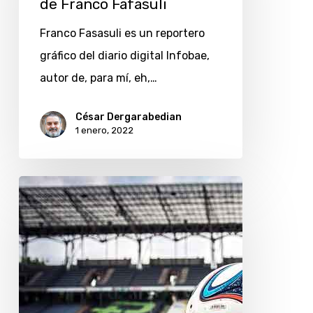
de Franco Fafasuli
el
Franco Fasasuli es un reportero
lente
gráfico del diario digital Infobae,
de
autor de, para mí, eh,…
Franco
Fafasuli
César Dergarabedian
1 enero, 2022
Las
palabras
hacen
goles
en
«La