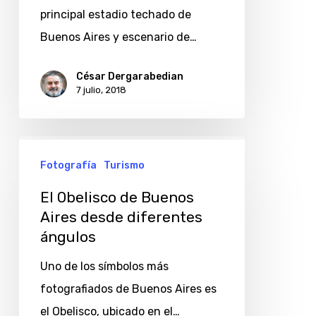
por
principal estadio techado de
el
Buenos Aires y escenario de…
trabajo
al
César Dergarabedian
7 julio, 2018
lado
del
Luna
El
Park
Fotografía
Turismo
Obelisco
de
El Obelisco de Buenos
Buenos
Aires desde diferentes
ángulos
Aires
desde
Uno de los símbolos más
diferentes
fotografiados de Buenos Aires es
ángulos
el Obelisco, ubicado en el…