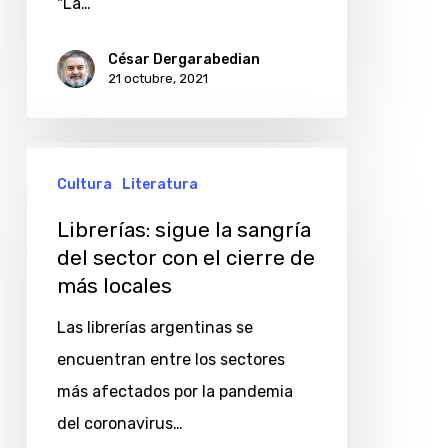
"La…
César Dergarabedian
21 octubre, 2021
Librerías:
Cultura
Literatura
sigue
la
Librerías: sigue la sangría
sangría
del sector con el cierre de
más locales
del
sector
Las librerías argentinas se
con
encuentran entre los sectores
el
más afectados por la pandemia
cierre
del coronavirus…
de