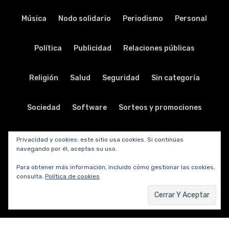
Música
Nodo solidario
Periodismo
Personal
Política
Publicidad
Relaciones públicas
Religión
Salud
Seguridad
Sin categoría
Sociedad
Software
Sorteos y promociones
Tabletas
Teatro
Tecnología
Privacidad y cookies: este sitio usa cookies. Si continúas
navegando por él, aceptas su uso.
Telecomunicaciones
Telefonía
Trabajo
Para obtener más información, incluido cómo gestionar las cookies,
consulta:
Política de cookies
Transporte
Turismo
TV y radio
Vida y viajes