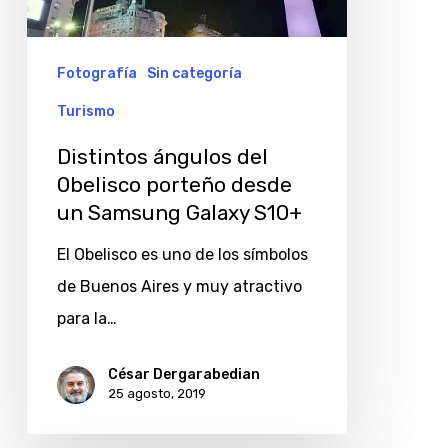
porteño
desde
un
Fotografía
Sin categoría
Samsung
Turismo
Galaxy
Distintos ángulos del
S10+
Obelisco porteño desde
un Samsung Galaxy S10+
El Obelisco es uno de los símbolos
de Buenos Aires y muy atractivo
para la…
César Dergarabedian
25 agosto, 2019