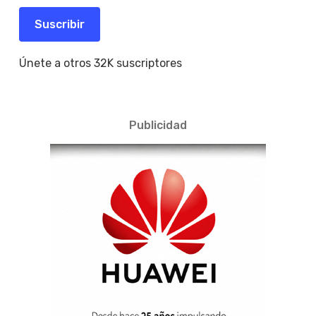
correo
electrónico
Suscribir
Únete a otros 32K suscriptores
Publicidad