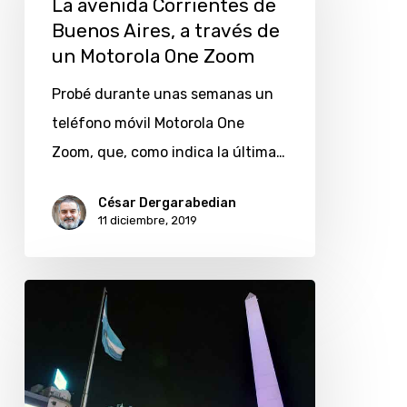
La avenida Corrientes de
de
Buenos Aires, a través de
un Motorola One Zoom
Buenos
Aires,
Probé durante unas semanas un
a
teléfono móvil Motorola One
través
Zoom, que, como indica la última…
de
un
César Dergarabedian
11 diciembre, 2019
Motorola
One
Zoom
Distintos
ángulos
del
Obelisco