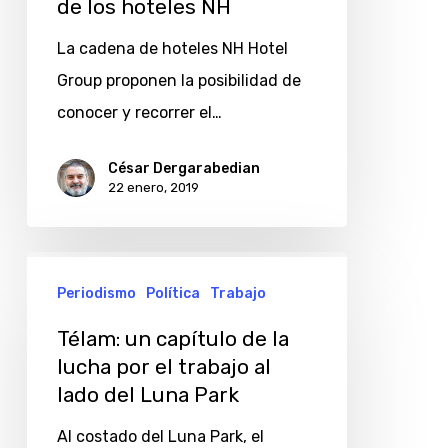
de los hoteles NH
por
el
La cadena de hoteles NH Hotel
Centro
Group proponen la posibilidad de
porteño
conocer y recorrer el…
a
través
César Dergarabedian
22 enero, 2019
de
los
hoteles
Télam:
NH
Periodismo
Política
Trabajo
un
capítulo
Télam: un capítulo de la
de
lucha por el trabajo al
lado del Luna Park
la
lucha
Al costado del Luna Park, el