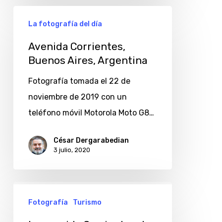
Avenida
La fotografía del día
Corrientes,
Buenos
Avenida Corrientes,
Buenos Aires, Argentina
Aires,
Argentina
Fotografía tomada el 22 de
noviembre de 2019 con un
teléfono móvil Motorola Moto G8…
César Dergarabedian
3 julio, 2020
La
Fotografía
Turismo
avenida
Corrientes