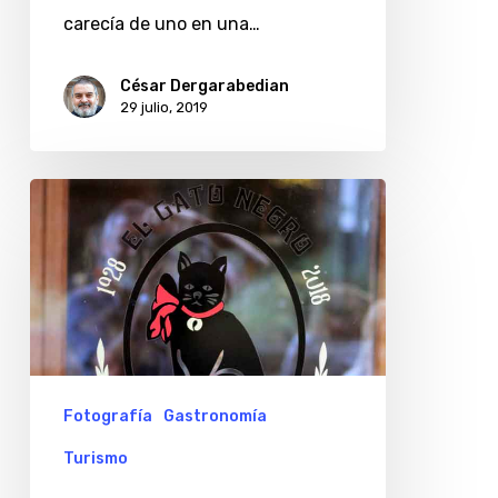
carecía de uno en una…
César Dergarabedian
29 julio, 2019
Carteles
de
negocios
de
comidas
en
la
Fotografía
Gastronomía
avenida
Turismo
Corrientes,