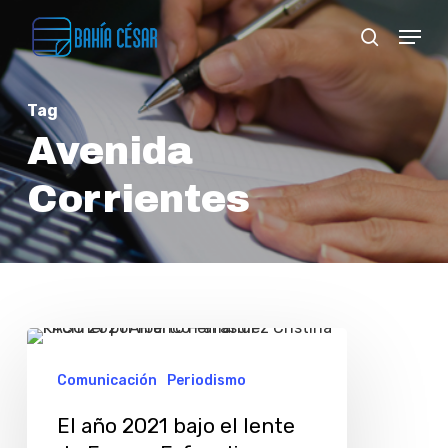
Skip
Menu
search
to
Close
main
Menu
Tag
content
Avenida
Corrientes
El
año
Comunicación
Periodismo
2021
El año 2021 bajo el lente
bajo