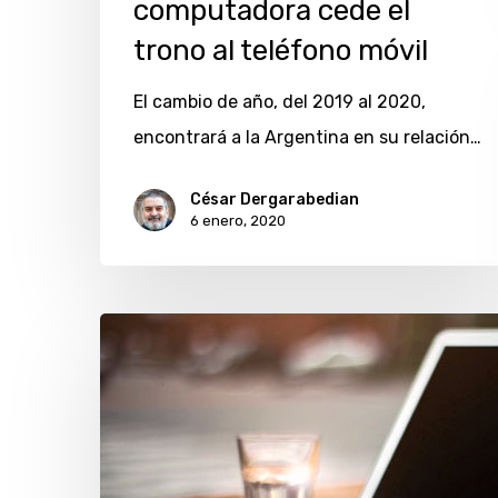
computadora cede el
la
computadora
trono al teléfono móvil
cede
El cambio de año, del 2019 al 2020,
el
encontrará a la Argentina en su relación…
trono
al
César Dergarabedian
teléfono
6 enero, 2020
móvil
¿Qué
debes
considerar
antes
de