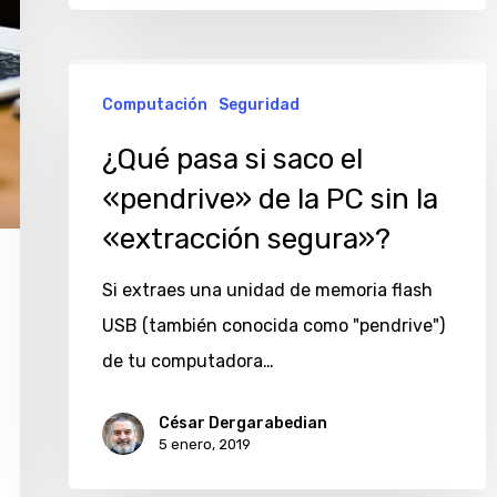
¿Qué
Computación
Seguridad
pasa
si
¿Qué pasa si saco el
saco
«pendrive» de la PC sin la
el
«extracción segura»?
«pendrive»
de
Si extraes una unidad de memoria flash
la
USB (también conocida como "pendrive")
PC
de tu computadora…
sin
César Dergarabedian
la
5 enero, 2019
«extracción