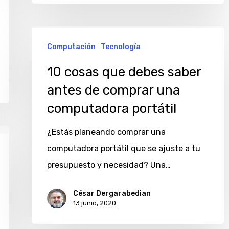
10
Computación
Tecnología
cosas
que
10 cosas que debes saber
debes
antes de comprar una
saber
computadora portátil
antes
de
¿Estás planeando comprar una
comprar
computadora portátil que se ajuste a tu
una
presupuesto y necesidad? Una…
computadora
César Dergarabedian
portátil
13 junio, 2020