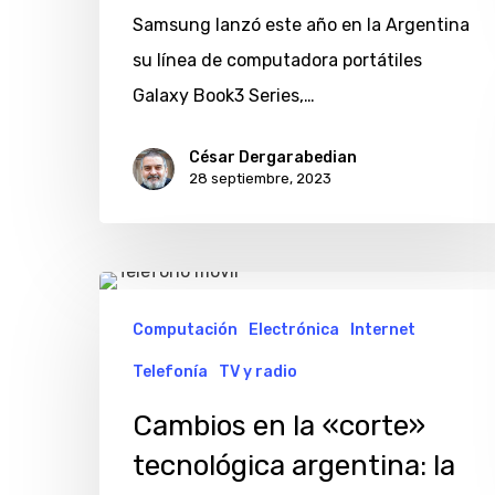
Samsung lanzó este año en la Argentina
su línea de computadora portátiles
Galaxy Book3 Series,…
César Dergarabedian
28 septiembre, 2023
Cambios
en
Computación
Electrónica
Internet
la
Telefonía
TV y radio
«corte»
Cambios en la «corte»
tecnológica
tecnológica argentina: la
argentina: