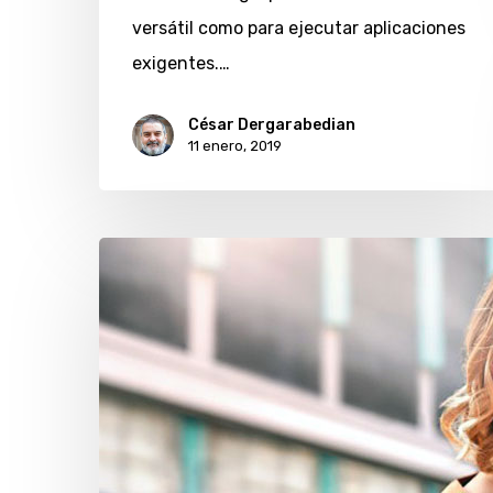
versátil como para ejecutar aplicaciones
exigentes.…
César Dergarabedian
11 enero, 2019
¿Cómo
proteger
la
vista
ante
la
computadora,