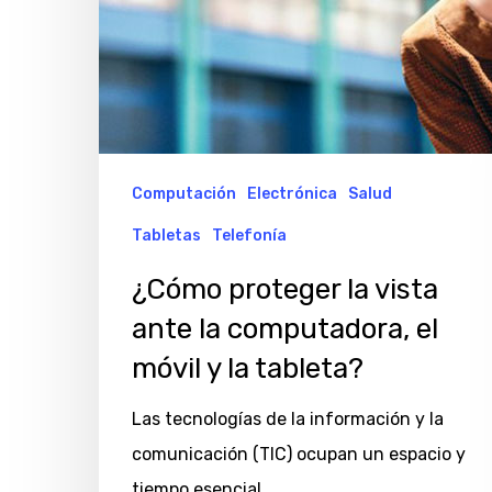
el
móvil
y
la
tableta?
Computación
Electrónica
Salud
Tabletas
Telefonía
¿Cómo proteger la vista
ante la computadora, el
móvil y la tableta?
Las tecnologías de la información y la
comunicación (TIC) ocupan un espacio y
tiempo esencial…