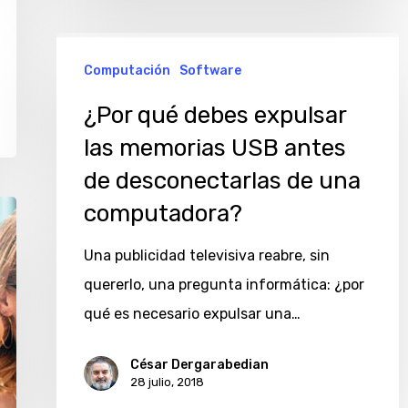
segura»?
¿Por
Computación
Software
qué
debes
¿Por qué debes expulsar
expulsar
las memorias USB antes
las
de desconectarlas de una
memorias
computadora?
USB
antes
Una publicidad televisiva reabre, sin
de
quererlo, una pregunta informática: ¿por
desconectarlas
qué es necesario expulsar una…
de
César Dergarabedian
una
28 julio, 2018
computadora?