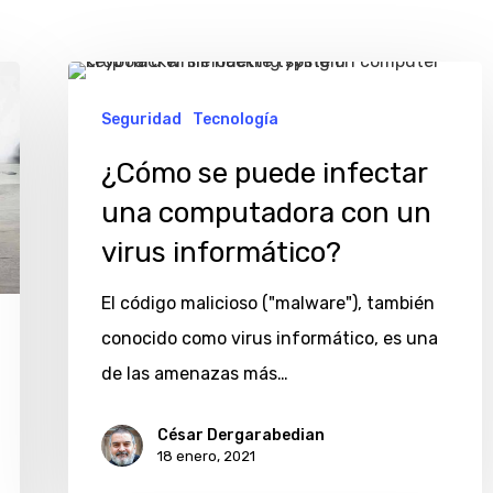
¿Cómo
se
Seguridad
Tecnología
puede
¿Cómo se puede infectar
infectar
una computadora con un
una
virus informático?
computadora
con
El código malicioso ("malware"), también
un
conocido como virus informático, es una
virus
de las amenazas más…
informático?
César Dergarabedian
18 enero, 2021