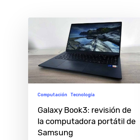
Galaxy
Book3:
revisión
de
la
computadora
portátil
de
Computación
Tecnología
Samsung
Galaxy Book3: revisión de
la computadora portátil de
Hit enter to search or ESC to close
Samsung