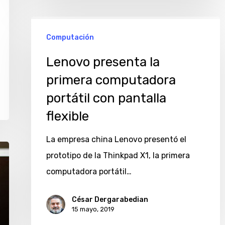
Lenovo
Computación
presenta
la
Lenovo presenta la
primera
primera computadora
computadora
portátil con pantalla
portátil
flexible
con
pantalla
La empresa china Lenovo presentó el
flexible
prototipo de la Thinkpad X1, la primera
computadora portátil…
César Dergarabedian
15 mayo, 2019