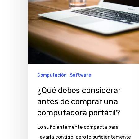
comprar
una
computadora
portátil?
Computación
Software
¿Qué debes considerar
antes de comprar una
computadora portátil?
Lo suficientemente compacta para
llevarla contigo, pero lo suficientemente