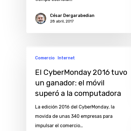
César Dergarabedian
28 abril, 2017
El
Comercio
Internet
CyberMonday
2016
El CyberMonday 2016 tuvo
tuvo
un ganador: el móvil
un
superó a la computadora
ganador:
el
La edición 2016 del CyberMonday, la
móvil
movida de unas 340 empresas para
superó
impulsar el comercio…