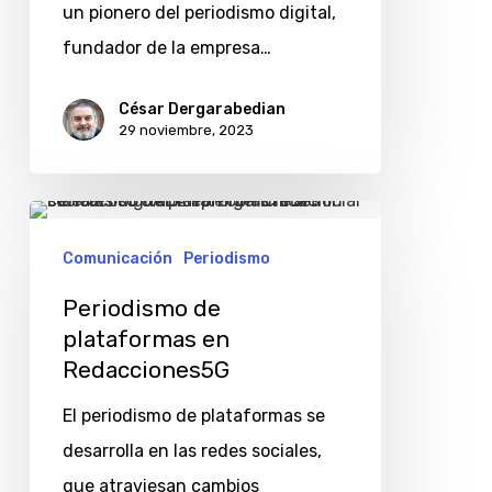
un pionero del periodismo digital,
pionero
fundador de la empresa…
del
periodismo
César Dergarabedian
29 noviembre, 2023
digital
Periodismo
de
Comunicación
Periodismo
plataformas
Periodismo de
en
plataformas en
Redacciones5G
Redacciones5G
El periodismo de plataformas se
desarrolla en las redes sociales,
que atraviesan cambios