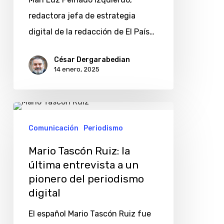
redactora jefa de estrategia
digital de la redacción de El País…
César Dergarabedian
14 enero, 2025
Mario
Tascón
Comunicación
Periodismo
Ruiz:
Mario Tascón Ruiz: la
la
última entrevista a un
última
pionero del periodismo
entrevista
digital
a
El español Mario Tascón Ruiz fue
un