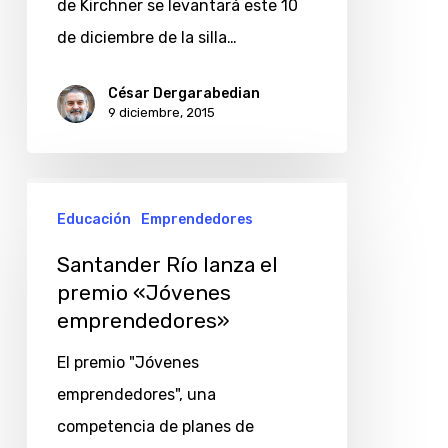
de Kirchner se levantará este 10
en
de diciembre de la silla…
la
silla
César Dergarabedian
9 diciembre, 2015
del
poder?
Santander
Educación
Emprendedores
Río
lanza
Santander Río lanza el
el
premio «Jóvenes
emprendedores»
premio
«Jóvenes
El premio "Jóvenes
emprendedores»
emprendedores", una
competencia de planes de