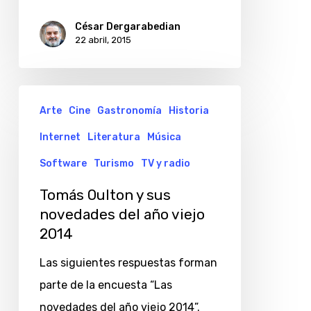
Kidaguian
César Dergarabedian
22 abril, 2015
Tomás
Arte
Cine
Gastronomía
Historia
Oulton
Internet
Literatura
Música
y
sus
Software
Turismo
TV y radio
novedades
Tomás Oulton y sus
del
novedades del año viejo
año
2014
viejo
Las siguientes respuestas forman
2014
parte de la encuesta “Las
novedades del año viejo 2014”.