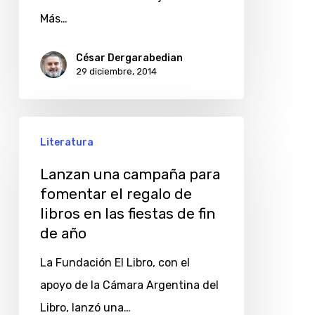
Más…
César Dergarabedian
29 diciembre, 2014
Lanzan
Literatura
una
campaña
Lanzan una campaña para
fomentar el regalo de
para
libros en las fiestas de fin
fomentar
de año
el
regalo
La Fundación El Libro, con el
de
apoyo de la Cámara Argentina del
libros
Libro, lanzó una…