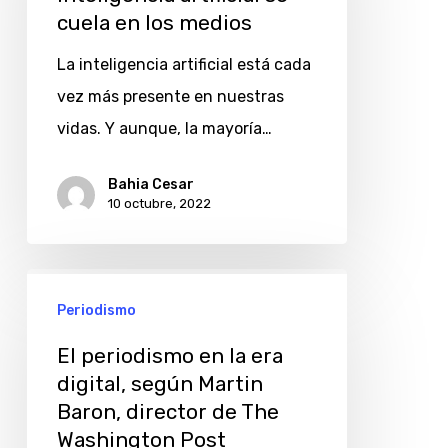
cuela
cuela en los medios
en
La inteligencia artificial está cada
los
vez más presente en nuestras
medios
vidas. Y aunque, la mayoría…
Bahia Cesar
10 octubre, 2022
El
Periodismo
periodismo
en
El periodismo en la era
la
digital, según Martin
Baron, director de The
era
Washington Post
digital,