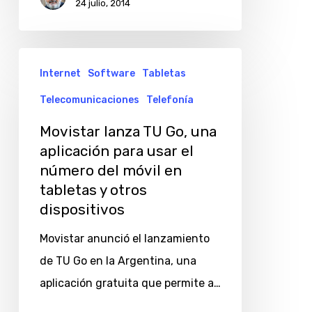
24 julio, 2014
Movistar
Internet
Software
Tabletas
lanza
Telecomunicaciones
Telefonía
TU
Go,
Movistar lanza TU Go, una
una
aplicación para usar el
número del móvil en
aplicación
tabletas y otros
para
dispositivos
usar
el
Movistar anunció el lanzamiento
número
de TU Go en la Argentina, una
del
aplicación gratuita que permite a…
móvil