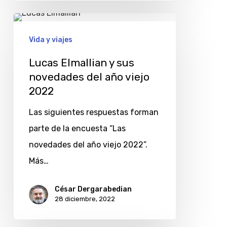
Lucas
Elmallian
Vida y viajes
y
Lucas Elmallian y sus
sus
novedades del año viejo
novedades
2022
del
Las siguientes respuestas forman
año
parte de la encuesta “Las
viejo
novedades del año viejo 2022”.
2022
Más…
César Dergarabedian
28 diciembre, 2022