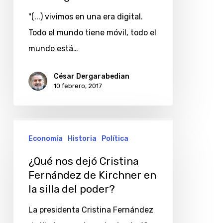
según
"(...) vivimos en una era digital.
Martin
Todo el mundo tiene móvil, todo el
Baron,
mundo está…
director
César Dergarabedian
de
10 febrero, 2017
The
Washington
Post
¿Qué
Economía
Historia
Política
nos
dejó
¿Qué nos dejó Cristina
Cristina
Fernández de Kirchner en
la silla del poder?
Fernández
de
La presidenta Cristina Fernández
Kirchner