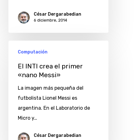
en
César Dergarabedian
las
6 diciembre, 2014
fiestas
de
El
fin
Computación
INTI
de
crea
El INTI crea el primer
año
«nano Messi»
el
primer
La imagen más pequeña del
«nano
futbolista Lionel Messi es
Messi»
argentina. En el Laboratorio de
Micro y…
César Dergarabedian