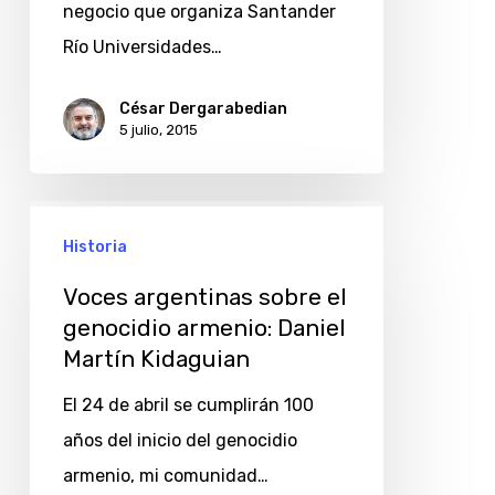
negocio que organiza Santander
Río Universidades…
César Dergarabedian
5 julio, 2015
Voces
Historia
argentinas
sobre
Voces argentinas sobre el
el
genocidio armenio: Daniel
Martín Kidaguian
genocidio
armenio:
El 24 de abril se cumplirán 100
Daniel
años del inicio del genocidio
Martín
armenio, mi comunidad…