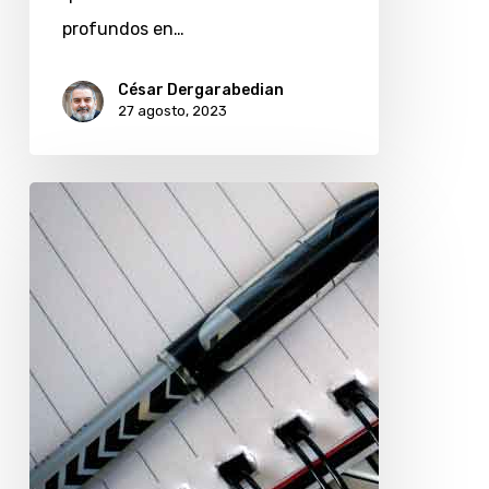
profundos en…
César Dergarabedian
27 agosto, 2023
Clases
gratis
sobre
liderazgo
innovador
para
medios
nativos
digitales