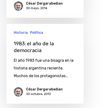
César Dergarabedian
en
30 mayo, 2014
tabletas
y
1983:
otros
Historia
Política
el
dispositivos
año
1983: el año de la
democracia
de
la
El año 1983 fue una bisagra en la
democracia
historia argentina reciente.
Muchos de los protagonistas…
César Dergarabedian
30 octubre, 2013