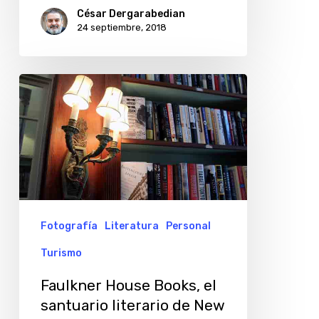
Recoleta
César Dergarabedian
24 septiembre, 2018
Faulkner
House
Books,
el
santuario
literario
de
Fotografía
Literatura
Personal
New
Turismo
Orleans
Faulkner House Books, el
santuario literario de New