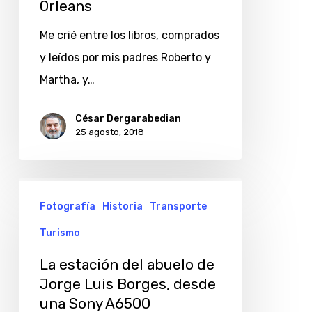
Orleans
Me crié entre los libros, comprados
y leídos por mis padres Roberto y
Martha, y…
César Dergarabedian
25 agosto, 2018
La
Fotografía
Historia
Transporte
estación
del
Turismo
abuelo
La estación del abuelo de
de
Jorge Luis Borges, desde
Jorge
una Sony A6500