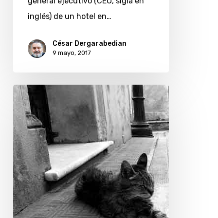
general ejecutivo (CEO, sigla en
de
inglés) de un hotel en…
San
Francisco
César Dergarabedian
9 mayo, 2017
Gatos
en
el
cementerio
de
la
Recoleta