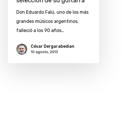
selección de su guitarra
selección
de
Don Eduardo Falú, uno de los más
su
grandes músicos argentinos,
guitarra
falleció a los 90 años…
César Dergarabedian
10 agosto, 2013