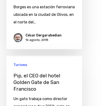
Luis
Borges es una estación ferroviaria
Borges,
ubicada en la ciudad de Olivos, en
desde
el norte del…
una
Sony
César Dergarabedian
16 agosto, 2018
A6500
Pip,
Turismo
el
CEO
Pip, el CEO del hotel
del
Golden Gate de San
Francisco
hotel
Golden
Un gato trabaja como director
Gate