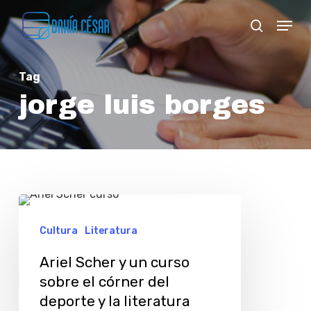
Skip
Menu
search
to
Close
main
Menu
Tag
content
jorge luis borges
Ariel
Scher
Cultura
Literatura
y
Ariel Scher y un curso
un
sobre el córner del
curso
deporte y la literatura