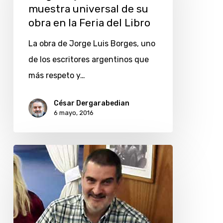
una
muestra universal de su
obra en la Feria del Libro
muestra
universal
La obra de Jorge Luis Borges, uno
de
de los escritores argentinos que
su
más respeto y…
obra
en
César Dergarabedian
6 mayo, 2016
la
Feria
del
50
Libro
años,
50
amigos:
Roberto