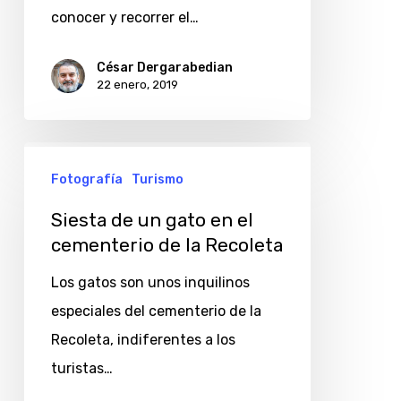
porteño
conocer y recorrer el…
a
través
César Dergarabedian
22 enero, 2019
de
los
hoteles
Siesta
NH
Fotografía
Turismo
de
un
Siesta de un gato en el
gato
cementerio de la Recoleta
en
Los gatos son unos inquilinos
el
especiales del cementerio de la
cementerio
Recoleta, indiferentes a los
de
turistas…
la