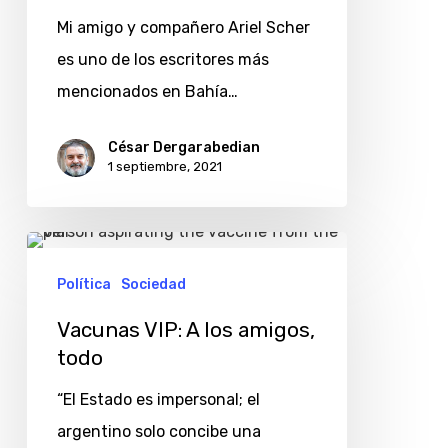
sobre
Mi amigo y compañero Ariel Scher
el
es uno de los escritores más
córner
mencionados en Bahía…
del
deporte
César Dergarabedian
y
1 septiembre, 2021
la
literatura
Vacunas
VIP:
Política
Sociedad
A
Vacunas VIP: A los amigos,
los
todo
amigos,
“El Estado es impersonal; el
todo
argentino solo concibe una