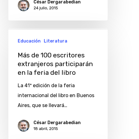
César Dergarabedian
24 julio, 2015
Más
Educación
Literatura
de
100
Más de 100 escritores
escritores
extranjeros participarán
en la feria del libro
extranjeros
participarán
La 41ª edición de la feria
en
internacional del libro en Buenos
la
Aires, que se llevará…
feria
del
César Dergarabedian
18 abril, 2015
libro