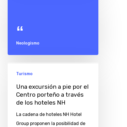
Neologismo
Una
Turismo
excursión
a
Una excursión a pie por el
pie
Centro porteño a través
de los hoteles NH
por
el
La cadena de hoteles NH Hotel
Centro
Group proponen la posibilidad de