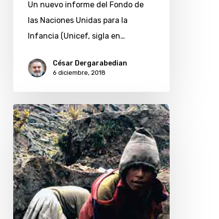
Un nuevo informe del Fondo de
la
las Naciones Unidas para la
pobreza,
Infancia (Unicef, sigla en…
según
Unicef
César Dergarabedian
6 diciembre, 2018
¿Cuáles
son
los
derechos
que
tienen
los