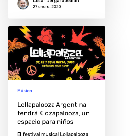
César Dergarabedian
27 enero, 2020
Lollapalooza
Argentina
tendrá
Kidzapalooza,
un
espacio
para
Música
niños
Lollapalooza Argentina
tendrá Kidzapalooza, un
espacio para niños
El festival musical Lollapalooza