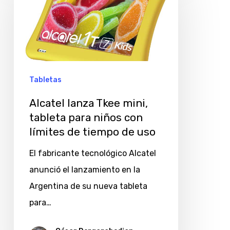
Tkee
mini,
tableta
para
niños
Tabletas
con
Alcatel lanza Tkee mini,
límites
tableta para niños con
de
límites de tiempo de uso
tiempo
El fabricante tecnológico Alcatel
de
anunció el lanzamiento en la
uso
Argentina de su nueva tableta
para…