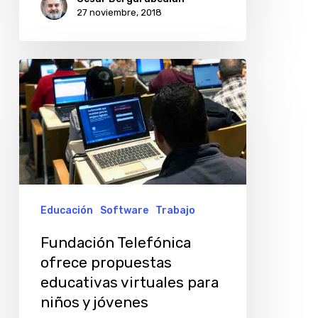
27 noviembre, 2018
Fundación
Telefónica
ofrece
propuestas
educativas
virtuales
para
Educación
Software
Trabajo
niños
Fundación Telefónica
y
ofrece propuestas
jóvenes
educativas virtuales para
niños y jóvenes