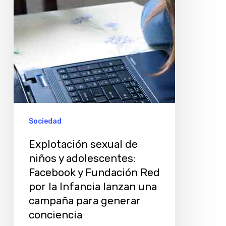
adolescentes:
Facebook
y
Fundación
Red
por
la
Infancia
Sociedad
lanzan
Explotación sexual de
una
niños y adolescentes:
campaña
Facebook y Fundación Red
para
por la Infancia lanzan una
generar
campaña para generar
conciencia
conciencia