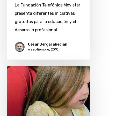
La Fundación Telefónica Movistar
presenta diferentes iniciativas
gratuitas para la educación y el
desarrollo profesional…
César Dergarabedian
6 septiembre, 2018
Controlar
el
uso
de
la
tecnología