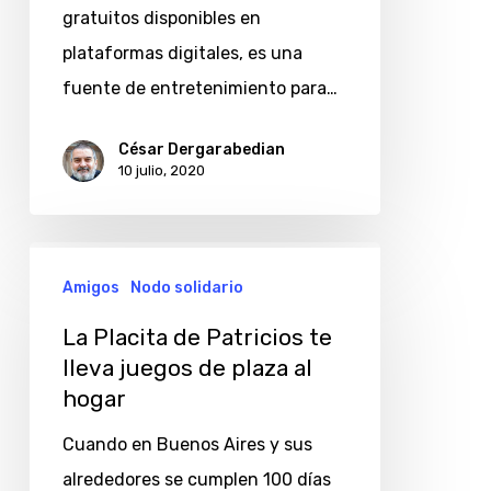
gratuitos disponibles en
plataformas digitales, es una
fuente de entretenimiento para…
César Dergarabedian
10 julio, 2020
La
Amigos
Nodo solidario
Placita
de
La Placita de Patricios te
Patricios
lleva juegos de plaza al
hogar
te
lleva
Cuando en Buenos Aires y sus
juegos
alrededores se cumplen 100 días