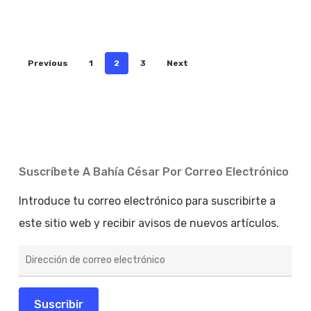
Previous
1
2
3
Next
Suscríbete A Bahía César Por Correo Electrónico
Introduce tu correo electrónico para suscribirte a
este sitio web y recibir avisos de nuevos artículos.
Dirección
de
correo
electrónico
Suscribir