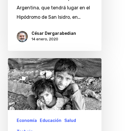
Argentina, que tendrá lugar en el
Hipódromo de San Isidro, en…
César Dergarabedian
14 enero, 2020
Los
niños
son
los
más
afectados
por
Economía
Educación
Salud
pobreza