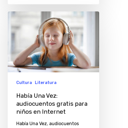
Había
Una
Vez:
audiocuentos
gratis
para
niños
en
Cultura
Literatura
Internet
Había Una Vez:
audiocuentos gratis para
niños en Internet
Había Una Vez, audiocuentos