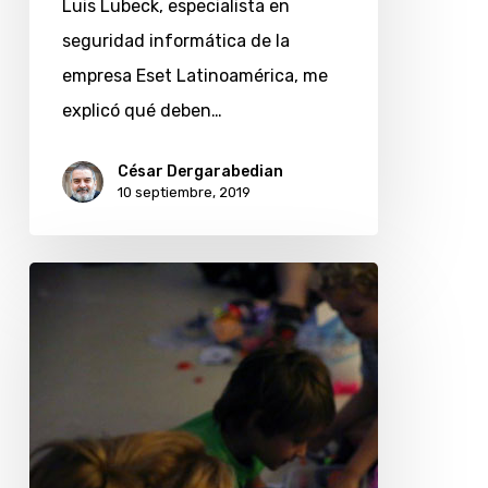
Luis Lubeck, especialista en
seguridad informática de la
empresa Eset Latinoamérica, me
explicó qué deben…
César Dergarabedian
10 septiembre, 2019
¿Cómo
impacta
el
uso
de
móviles
en