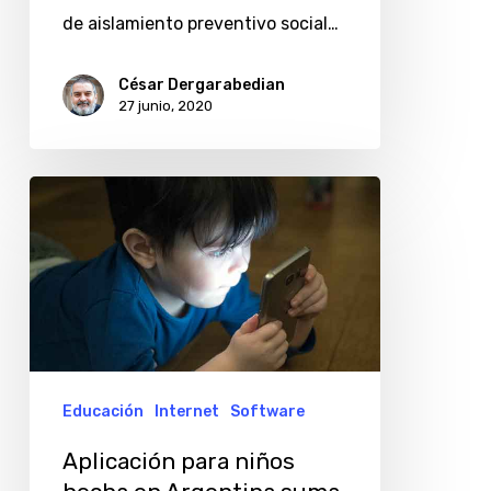
de
de aislamiento preventivo social…
plaza
al
César Dergarabedian
27 junio, 2020
hogar
Aplicación
para
niños
hecha
en
Argentina
suma
Educación
Internet
Software
10
Aplicación para niños
millones