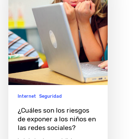
riesgos
de
exponer
a
los
niños
en
las
redes
sociales?
Internet
Seguridad
¿Cuáles son los riesgos
de exponer a los niños en
las redes sociales?