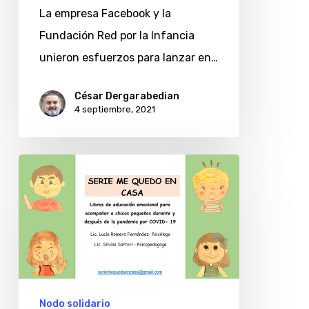
La empresa Facebook y la
Fundación Red por la Infancia
unieron esfuerzos para lanzar en…
César Dergarabedian
4 septiembre, 2021
Nodo
solidario:
Serie
de
libros
para
niños
Nodo solidario