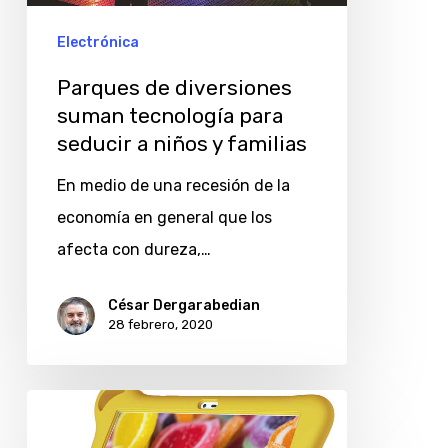
para
seducir
Electrónica
a
Parques de diversiones
niños
suman tecnología para
y
seducir a niños y familias
familias
En medio de una recesión de la
economía en general que los
afecta con dureza,…
César Dergarabedian
28 febrero, 2020
Alcatel
lanza