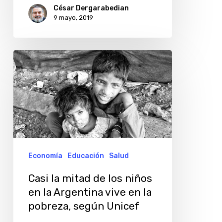
César Dergarabedian
9 mayo, 2019
Casi
la
mitad
de
los
niños
en
Economía
Educación
Salud
la
Casi la mitad de los niños
Argentina
en la Argentina vive en la
vive
pobreza, según Unicef
en