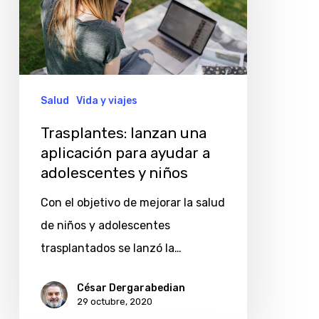
aplicación
para
ayudar
a
adolescentes
Salud
Vida y viajes
y
Trasplantes: lanzan una
niños
aplicación para ayudar a
adolescentes y niños
Con el objetivo de mejorar la salud
de niños y adolescentes
trasplantados se lanzó la…
César Dergarabedian
29 octubre, 2020