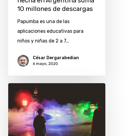
hecha en Argentina suma
de
10 millones de descargas
descargas
Papumba es una de las
aplicaciones educativas para
niños y niñas de 2 a 7…
César Dergarabedian
6 mayo, 2020
Parques
de
diversiones
suman
tecnología