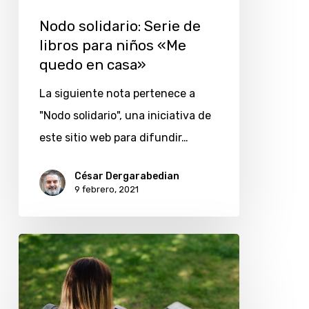
«Me
Nodo solidario: Serie de
quedo
libros para niños «Me
en
quedo en casa»
casa»
La siguiente nota pertenece a
"Nodo solidario", una iniciativa de
este sitio web para difundir…
César Dergarabedian
9 febrero, 2021
Trasplantes:
lanzan
una