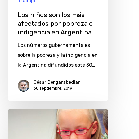
Trabajo
e
Los niños son los más
indigencia
afectados por pobreza e
en
indigencia en Argentina
Argentina
Los números gubernamentales
sobre la pobreza y la indigencia en
la Argentina difundidos este 30…
César Dergarabedian
30 septiembre, 2019
¿Cuáles
son
los