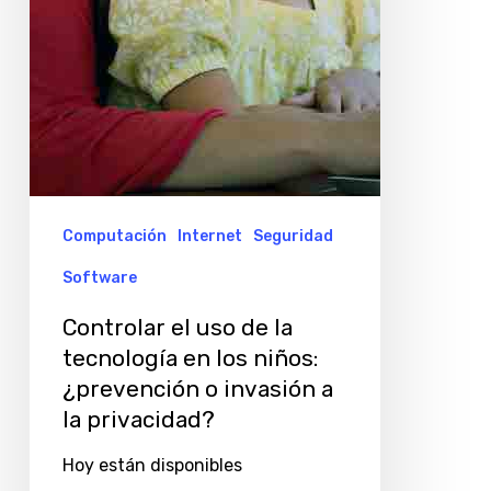
en
los
niños:
¿prevención
o
invasión
a
Computación
Internet
Seguridad
la
Software
privacidad?
Controlar el uso de la
tecnología en los niños:
¿prevención o invasión a
la privacidad?
Hoy están disponibles