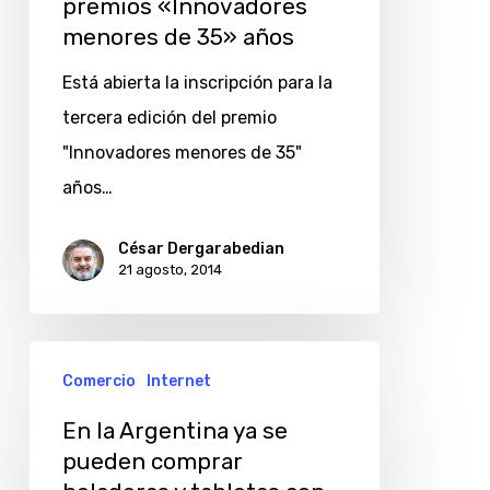
premios «Innovadores
lanza
menores de 35» años
la
3°
Está abierta la inscripción para la
edición
tercera edición del premio
de
"Innovadores menores de 35"
los
años…
premios
César Dergarabedian
«Innovadores
21 agosto, 2014
menores
de
En
35»
Comercio
Internet
la
años
Argentina
En la Argentina ya se
pueden comprar
ya