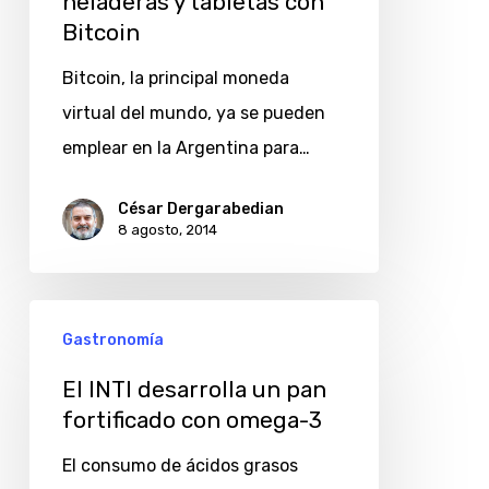
heladeras y tabletas con
se
Bitcoin
pueden
comprar
Bitcoin, la principal moneda
heladeras
virtual del mundo, ya se pueden
y
emplear en la Argentina para…
tabletas
César Dergarabedian
con
8 agosto, 2014
Bitcoin
El
Gastronomía
INTI
desarrolla
El INTI desarrolla un pan
fortificado con omega-3
un
pan
El consumo de ácidos grasos