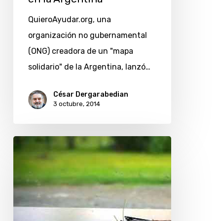
y
solidarias
QuieroAyudar.org, una
en
organización no gubernamental
la
(ONG) creadora de un "mapa
Argentina
solidario" de la Argentina, lanzó…
César Dergarabedian
3 octubre, 2014
¿Cómo
es
la
«puerta»
de