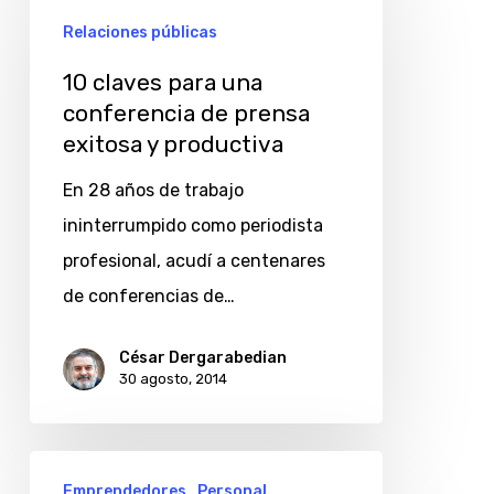
claves
Relaciones públicas
para
una
10 claves para una
conferencia
conferencia de prensa
exitosa y productiva
de
prensa
En 28 años de trabajo
exitosa
ininterrumpido como periodista
y
profesional, acudí a centenares
productiva
de conferencias de…
César Dergarabedian
30 agosto, 2014
Ayudante
Emprendedores
Personal