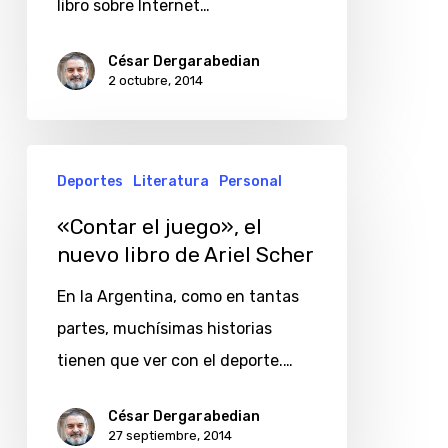
libro sobre Internet…
César Dergarabedian
2 octubre, 2014
«Contar
Deportes
Literatura
Personal
el
juego»,
«Contar el juego», el
nuevo libro de Ariel Scher
el
nuevo
En la Argentina, como en tantas
libro
partes, muchísimas historias
de
tienen que ver con el deporte.…
Ariel
Scher
César Dergarabedian
27 septiembre, 2014