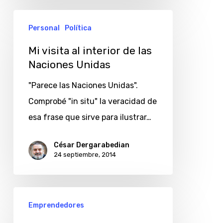
Mi
Personal
Política
visita
al
Mi visita al interior de las
Naciones Unidas
interior
de
"Parece las Naciones Unidas".
las
Comprobé "in situ" la veracidad de
Naciones
esa frase que sirve para ilustrar…
Unidas
César Dergarabedian
24 septiembre, 2014
Cloudgrid
Emprendedores
y