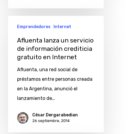
Afluenta
Emprendedores
Internet
lanza
un
Afluenta lanza un servicio
de información crediticia
servicio
gratuito en Internet
de
información
Afluenta, una red social de
crediticia
préstamos entre personas creada
gratuito
en la Argentina, anunció el
en
lanzamiento de…
Internet
César Dergarabedian
26 septiembre, 2014