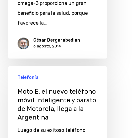
fortificado
omega-3 proporciona un gran
con
beneficio para la salud, porque
omega-
favorece la…
3
César Dergarabedian
3 agosto, 2014
Moto
Telefonía
E,
el
Moto E, el nuevo teléfono
móvil inteligente y barato
nuevo
de Motorola, llega a la
teléfono
Argentina
móvil
inteligente
Luego de su exitoso teléfono