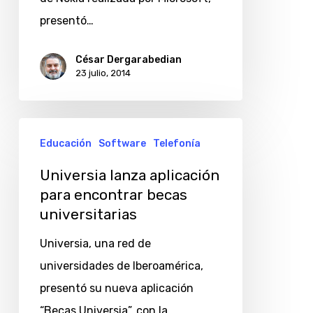
8.1
presentó…
en
César Dergarabedian
la
23 julio, 2014
Argentina
Universia
Educación
Software
Telefonía
lanza
aplicación
Universia lanza aplicación
para encontrar becas
para
universitarias
encontrar
becas
Universia, una red de
universitarias
universidades de Iberoamérica,
presentó su nueva aplicación
“Becas Universia”, con la…