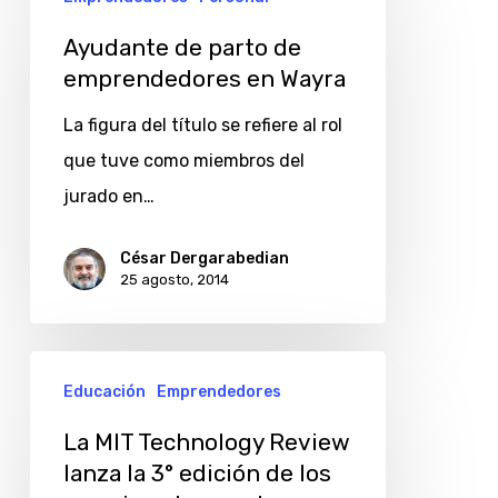
de
parto
Ayudante de parto de
emprendedores en Wayra
de
emprendedores
La figura del título se refiere al rol
en
que tuve como miembros del
Wayra
jurado en…
César Dergarabedian
25 agosto, 2014
La
Educación
Emprendedores
MIT
Technology
La MIT Technology Review
lanza la 3° edición de los
Review