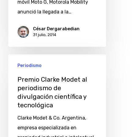
y
móvil Moto G, Motorola Mobility
barato
anunció la llegada a la…
de
César Dergarabedian
Motorola,
31 julio, 2014
llega
a
Premio
la
Periodismo
Clarke
Argentina
Modet
Premio Clarke Modet al
periodismo de
al
divulgación científica y
periodismo
tecnológica
de
divulgación
Clarke Modet & Co. Argentina,
científica
empresa especializada en