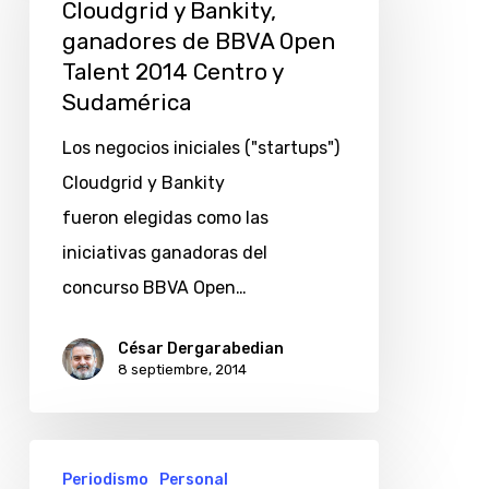
Bankity,
Cloudgrid y Bankity,
ganadores de BBVA Open
ganadores
Talent 2014 Centro y
de
Sudamérica
BBVA
Open
Los negocios iniciales ("startups")
Talent
Cloudgrid y Bankity
2014
fueron elegidas como las
Centro
iniciativas ganadoras del
y
concurso BBVA Open…
Sudamérica
César Dergarabedian
8 septiembre, 2014
10
Periodismo
Personal