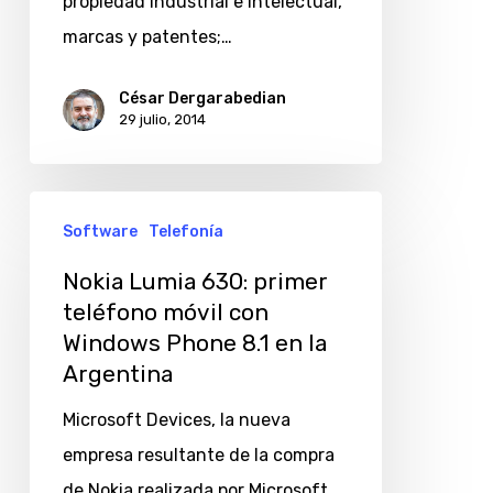
y
propiedad industrial e intelectual,
tecnológica
marcas y patentes;…
César Dergarabedian
29 julio, 2014
Nokia
Software
Telefonía
Lumia
630:
Nokia Lumia 630: primer
teléfono móvil con
primer
Windows Phone 8.1 en la
teléfono
Argentina
móvil
con
Microsoft Devices, la nueva
Windows
empresa resultante de la compra
Phone
de Nokia realizada por Microsoft,