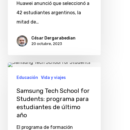
Huawei anunció que seleccionó a
42 estudiantes argentinos, la
mitad de…
César Dergarabedian
20 octubre, 2023
Samsung
Tech
Educación
Vida y viajes
School
Samsung Tech School for
for
Students: programa para
Students:
estudiantes de último
programa
año
para
El programa de formación