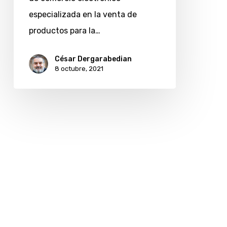
contratará
especializada en la venta de
a
productos para la…
los
10
César Dergarabedian
8 octubre, 2021
mejores