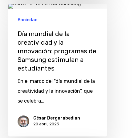
Día
mundial
Sociedad
de
Día mundial de la
la
creatividad y la
creatividad
innovación: programas de
y
Samsung estimulan a
la
estudiantes
innovación:
En el marco del "día mundial de la
programas
creatividad y la innovación", que
de
se celebra…
Samsung
estimulan
César Dergarabedian
20 abril, 2023
a
estudiantes