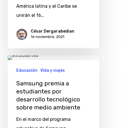
de
América latina y el Caribe se
América
unirán el 16…
latina
César Dergarabedian
16 noviembre, 2021
Samsung
premia
Educación
Vida y viajes
a
Samsung premia a
estudiantes
estudiantes por
por
desarrollo tecnológico
desarrollo
sobre medio ambiente
tecnológico
En el marco del programa
sobre