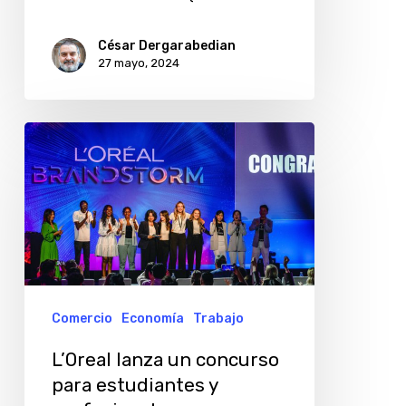
Argentina
César Dergarabedian
27 mayo, 2024
L’Oreal
lanza
un
concurso
para
estudiantes
y
Comercio
Economía
Trabajo
profesionales
L’Oreal lanza un concurso
para estudiantes y