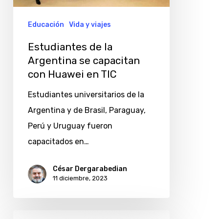
capacitan
con
Educación
Vida y viajes
Huawei
Estudiantes de la
en
Argentina se capacitan
TIC
con Huawei en TIC
Estudiantes universitarios de la
Argentina y de Brasil, Paraguay,
Perú y Uruguay fueron
capacitados en…
César Dergarabedian
11 diciembre, 2023
Huawei