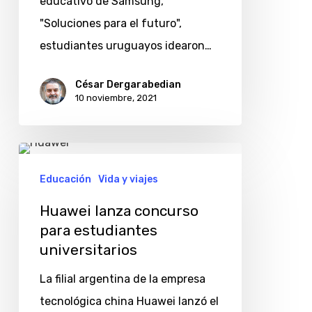
educativo de Samsung,
medio
"Soluciones para el futuro",
ambiente
estudiantes uruguayos idearon…
César Dergarabedian
10 noviembre, 2021
Huawei
lanza
Educación
Vida y viajes
concurso
Huawei lanza concurso
para
para estudiantes
estudiantes
universitarios
universitarios
La filial argentina de la empresa
tecnológica china Huawei lanzó el