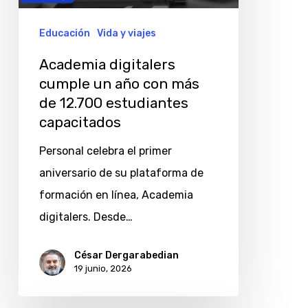
con
más
Educación
Vida y viajes
de
Academia digitalers
12.700
cumple un año con más
estudiantes
de 12.700 estudiantes
capacitados
capacitados
Personal celebra el primer
aniversario de su plataforma de
formación en línea, Academia
digitalers. Desde…
César Dergarabedian
19 junio, 2026