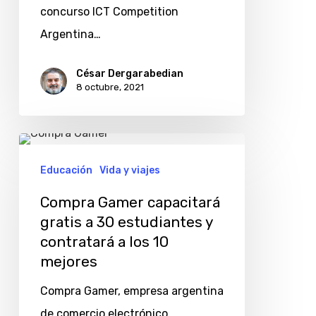
concurso ICT Competition
Argentina…
César Dergarabedian
8 octubre, 2021
Compra
Gamer
Educación
Vida y viajes
capacitará
Compra Gamer capacitará
gratis
gratis a 30 estudiantes y
a
contratará a los 10
30
mejores
estudiantes
Compra Gamer, empresa argentina
y
de comercio electrónico