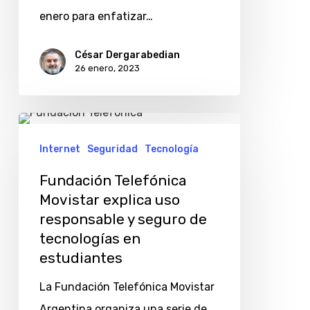
usado
enero para enfatizar…
César Dergarabedian
26 enero, 2023
Fundación
Telefónica
Internet
Seguridad
Tecnología
Movistar
Fundación Telefónica
explica
Movistar explica uso
uso
responsable y seguro de
responsable
tecnologías en
y
estudiantes
seguro
La Fundación Telefónica Movistar
de
Argentina organiza una serie de