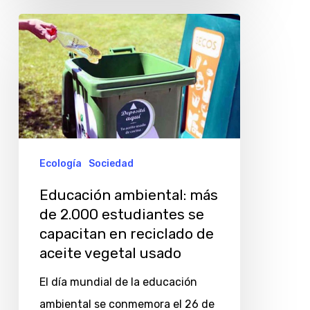
Educación
ambiental:
más
de
2.000
estudiantes
se
Ecología
Sociedad
capacitan
Educación ambiental: más
en
de 2.000 estudiantes se
reciclado
capacitan en reciclado de
de
aceite vegetal usado
aceite
El día mundial de la educación
vegetal
ambiental se conmemora el 26 de