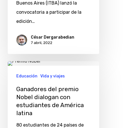
Buenos Aires (ITBA) lanzó la
estudiantes
convocatoria a participar de la
y
edición…
docentes
César Dergarabedian
7 abril, 2022
Ganadores
del
Educación
Vida y viajes
premio
Ganadores del premio
Nobel
Nobel dialogan con
dialogan
estudiantes de América
con
latina
estudiantes
80 estudiantes de 24 países de