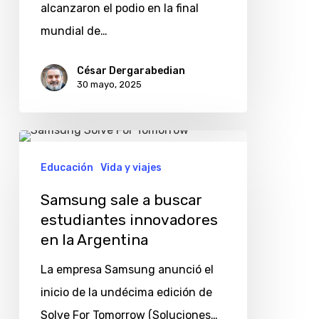
alcanzaron el podio en la final
mundial de…
César Dergarabedian
30 mayo, 2025
Samsung
sale
Educación
Vida y viajes
a
Samsung sale a buscar
buscar
estudiantes innovadores
estudiantes
en la Argentina
innovadores
La empresa Samsung anunció el
en
inicio de la undécima edición de
la
Solve For Tomorrow (Soluciones…