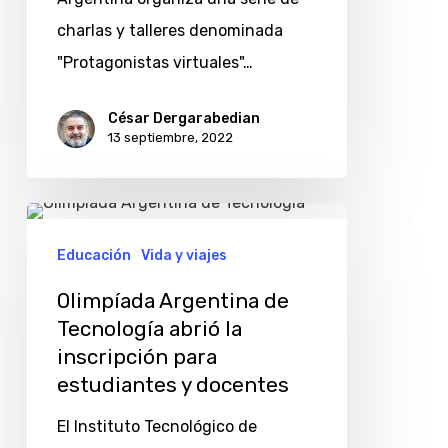
tecnologías
charlas y talleres denominada
en
"Protagonistas virtuales"…
estudiantes
César Dergarabedian
13 septiembre, 2022
Olimpíada
Argentina
Educación
Vida y viajes
de
Olimpíada Argentina de
Tecnología
Tecnología abrió la
abrió
inscripción para
la
estudiantes y docentes
inscripción
El Instituto Tecnológico de
para