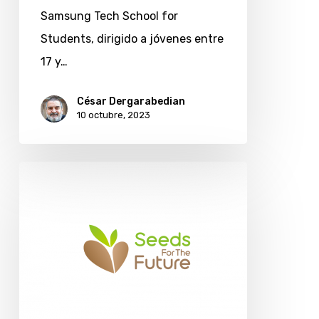
estudiantes
Samsung Tech School for
de
Students, dirigido a jóvenes entre
último
17 y…
año
César Dergarabedian
10 octubre, 2023
Huawei
abre
inscripción
para
capacitación
gratuita
de