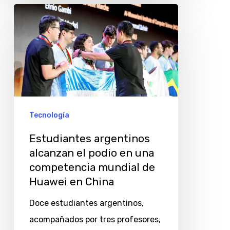
Estudiantes
argentinos
alcanzan
el
podio
en
una
Tecnología
competencia
Estudiantes argentinos
mundial
alcanzan el podio en una
de
competencia mundial de
Huawei
Huawei en China
en
Doce estudiantes argentinos,
China
acompañados por tres profesores,