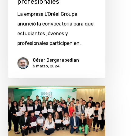
profesionales
La empresa L'Oréal Groupe
anunció la convocatoria para que
estudiantes jóvenes y
profesionales participen en…
César Dergarabedian
6 marzo, 2024
Estudiantes
de
la
Argentina
se