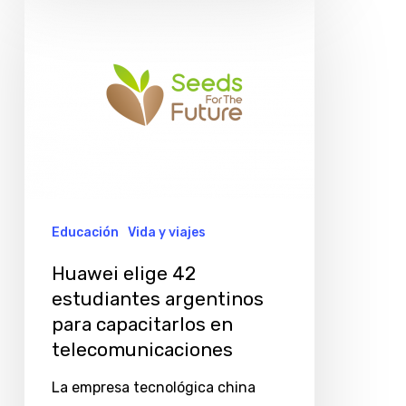
elige
42
estudiantes
argentinos
para
capacitarlos
en
telecomunicaciones
Educación
Vida y viajes
Huawei elige 42
estudiantes argentinos
para capacitarlos en
telecomunicaciones
La empresa tecnológica china