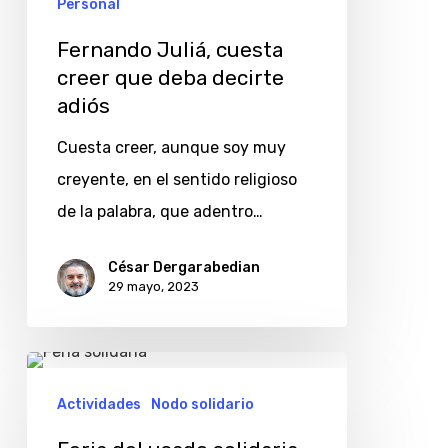
Personal
Fernando Juliá, cuesta
creer que deba decirte
adiós
Cuesta creer, aunque soy muy
creyente, en el sentido religioso
de la palabra, que adentro…
César Dergarabedian
29 mayo, 2023
Feria
del
Actividades
Nodo solidario
usado