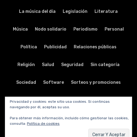
La música del día
Legislación
Literatura
Música
Nodo solidario
Periodismo
Personal
Política
Publicidad
Relaciones públicas
Religión
Salud
Seguridad
Sin categoría
Sociedad
Software
Sorteos y promociones
Tabletas
Teatro
Tecnología
Privacidad y cookies: este sitio usa cookies. Si continúas
navegando por él, aceptas su uso.
Telecomunicaciones
Telefonía
Trabajo
Para obtener más información, incluido cómo gestionar las cookies,
consulta:
Política de cookies
Transporte
Turismo
TV y radio
Vida y viajes