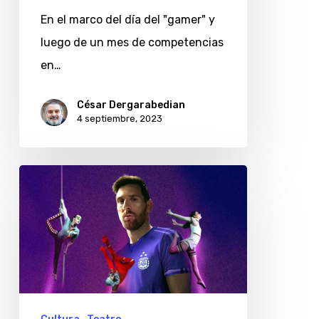
la
En el marco del día del "gamer" y
segunda
luego de un mes de competencias
edición
en…
de
la
César Dergarabedian
Copa
4 septiembre, 2023
Movistar
Fibra
Messi10
del
Cirque
du
Soleil:
¿cuándo
y