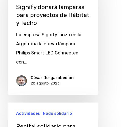
lámparas
Signify donará lámparas
para
para proyectos de Hábitat
proyectos
y Techo
de
La empresa Signify lanzó en la
Hábitat
Argentina la nueva lámpara
y
Philips Smart LED Connected
Techo
con…
César Dergarabedian
28 agosto, 2023
Recital
Actividades
Nodo solidario
solidario
para
Recital solidario para