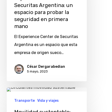
Securitas
Securitas Argentina: un
Argentina:
espacio para probar la
un
seguridad en primera
espacio
mano
para
El Experience Center de Securitas
probar
Argentina es un espacio que esta
la
empresa de origen sueco…
seguridad
en
César Dergarabedian
5 mayo, 2023
primera
mano
Movilidad
sustentable:
Transporte
Vida y viajes
Circulantes