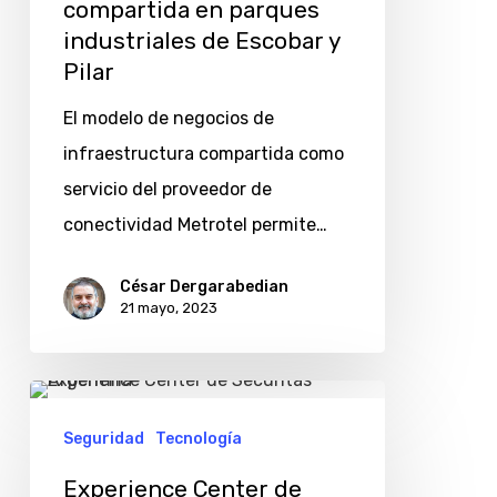
compartida en parques
compartida
industriales de Escobar y
en
Pilar
parques
El modelo de negocios de
industriales
infraestructura compartida como
de
servicio del proveedor de
Escobar
conectividad Metrotel permite…
y
Pilar
César Dergarabedian
21 mayo, 2023
Experience
Center
Seguridad
Tecnología
de
Experience Center de