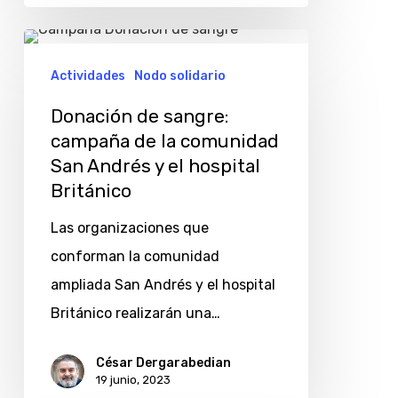
Donación
de
Actividades
Nodo solidario
sangre:
Donación de sangre:
campaña
campaña de la comunidad
de
San Andrés y el hospital
la
Británico
comunidad
Las organizaciones que
San
conforman la comunidad
Andrés
ampliada San Andrés y el hospital
y
Británico realizarán una…
el
hospital
César Dergarabedian
19 junio, 2023
Británico