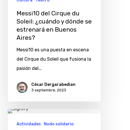
Cultura
Teatro
dónde
Messi10 del Cirque du
se
Soleil: ¿cuándo y dónde se
estrenará
estrenará en Buenos
en
Aires?
Buenos
Messi10 es una puesta en escena
Aires?
del Cirque du Soleil que fusiona la
pasión del…
César Dergarabedian
3 septiembre, 2023
Signify
donará
Actividades
Nodo solidario