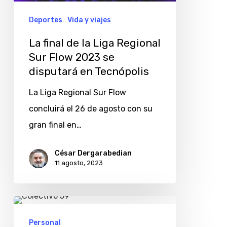
Sur
Deportes
Vida y viajes
Flow
La final de la Liga Regional
2023
Sur Flow 2023 se
se
disputará en Tecnópolis
disputará
La Liga Regional Sur Flow
en
concluirá el 26 de agosto con su
Tecnópolis
gran final en…
César Dergarabedian
11 agosto, 2023
59
Personal