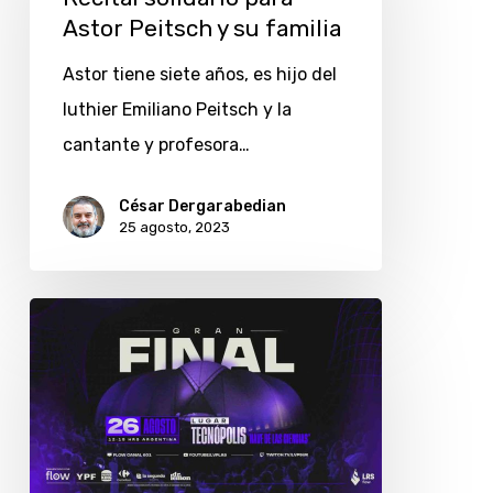
Astor
Astor Peitsch y su familia
Peitsch
Astor tiene siete años, es hijo del
y
luthier Emiliano Peitsch y la
su
cantante y profesora…
familia
César Dergarabedian
25 agosto, 2023
La
final
de
la
Liga
Regional