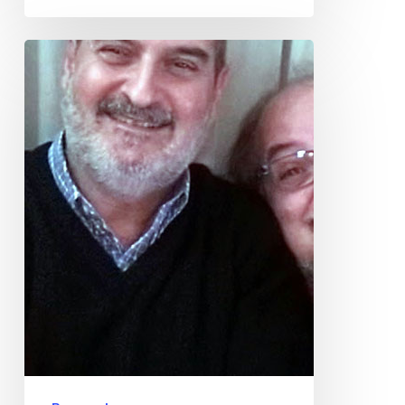
Fernando
Juliá,
cuesta
creer
que
deba
decirte
adiós