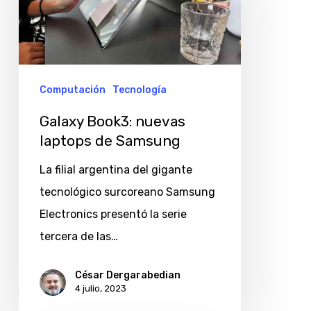
laptops
de
Samsung
Computación
Tecnología
Galaxy Book3: nuevas
laptops de Samsung
La filial argentina del gigante
tecnológico surcoreano Samsung
Electronics presentó la serie
tercera de las…
César Dergarabedian
4 julio, 2023