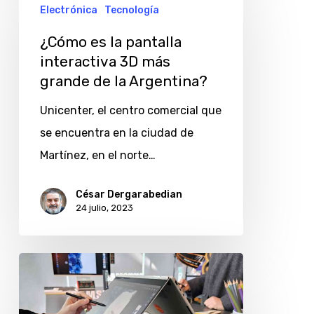
es
Electrónica
Tecnología
del
la
mundo
¿Cómo es la pantalla
pantalla
interactiva 3D más
interactiva
grande de la Argentina?
3D
Unicenter, el centro comercial que
más
se encuentra en la ciudad de
grande
Martínez, en el norte…
de
la
César Dergarabedian
Argentina?
24 julio, 2023
Galaxy
Book3:
nuevas