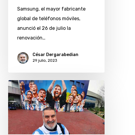
y
Samsung, el mayor fabricante
Z
global de teléfonos móviles,
Fold
anunció el 26 de julio la
5:
renovación…
precios
y
César Dergarabedian
características
29 julio, 2023
Un
día
de
fútbol
y
asado