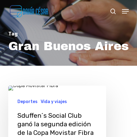
Skip
Menu
search
to
Close
main
Menu
Tag
content
Gran Buenos Aires
Sduffen
´s
Deportes
Vida y viajes
Social
Sduffen´s Social Club
Club
ganó la segunda edición
ganó
de la Copa Movistar Fibra