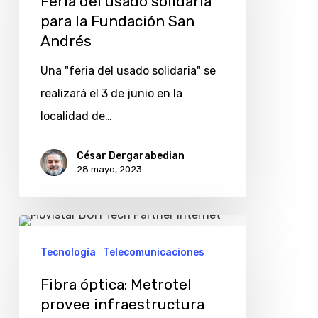
Feria del usado solidaria
solidaria
para la Fundación San
para
Andrés
la
Una "feria del usado solidaria" se
Fundación
realizará el 3 de junio en la
San
localidad de…
Andrés
César Dergarabedian
28 mayo, 2023
Fibra
óptica:
Tecnología
Telecomunicaciones
Metrotel
Fibra óptica: Metrotel
provee
provee infraestructura
infraestructura