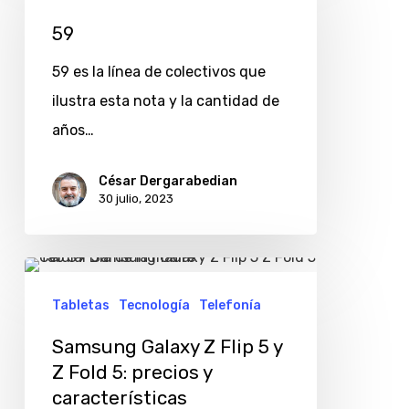
59
59 es la línea de colectivos que
ilustra esta nota y la cantidad de
años…
César Dergarabedian
30 julio, 2023
Samsung
Galaxy
Tabletas
Tecnología
Telefonía
Z
Samsung Galaxy Z Flip 5 y
Flip
Z Fold 5: precios y
5
características