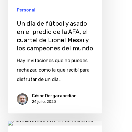
en
Personal
el
Un día de fútbol y asado
predio
en el predio de la AFA, el
de
cuartel de Lionel Messi y
la
los campeones del mundo
AFA,
Hay invitaciones que no puedes
el
rechazar, como la que recibí para
cuartel
disfrutar de un día…
de
Lionel
César Dergarabedian
Messi
24 julio, 2023
y
los
¿Cómo
campeones