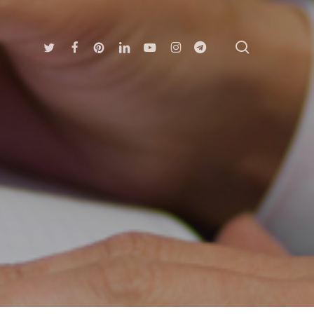
search
Twitter
Facebook
Pinterest
Linkedin
Youtube
Instagram
Telegram