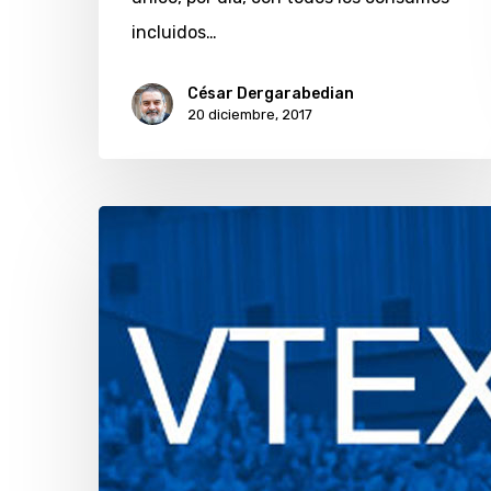
incluidos…
César Dergarabedian
20 diciembre, 2017
Cumbre
del
«e-
commerce»
promovida
por
Vtex
reunirá