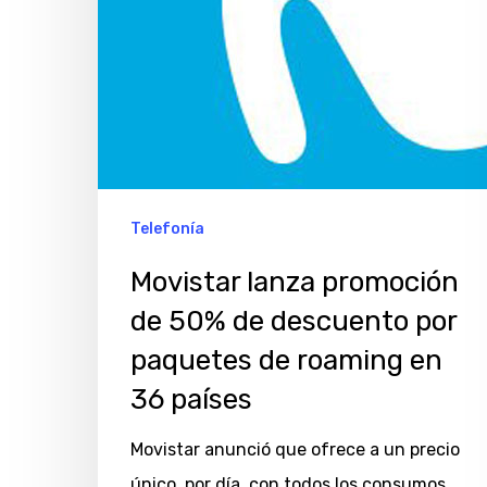
descuento
por
paquetes
de
roaming
en
36
Telefonía
países
Movistar lanza promoción
de 50% de descuento por
paquetes de roaming en
36 países
Movistar anunció que ofrece a un precio
único, por día, con todos los consumos