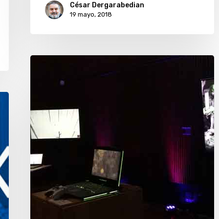
César Dergarabedian
19 mayo, 2018
«Game
On!:
el
arte
en
juego»,
imperdible
muestra
en
Buenos
Aires