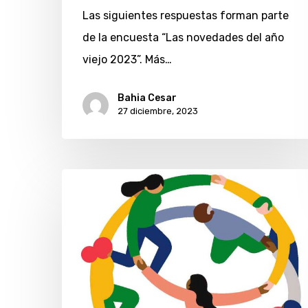
Las siguientes respuestas forman parte
de la encuesta “Las novedades del año
viejo 2023”. Más…
Bahia Cesar
27 diciembre, 2023
La
industria
del
marketing
lanza
una