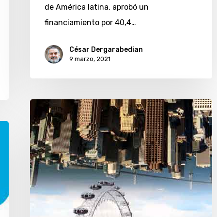
de América latina, aprobó un
financiamiento por 40,4…
César Dergarabedian
9 marzo, 2021
Claro
suma
Rusia
y
otros
10
países
de