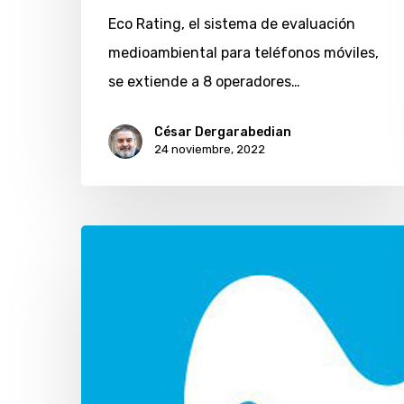
Eco Rating, el sistema de evaluación
medioambiental para teléfonos móviles,
se extiende a 8 operadores…
César Dergarabedian
24 noviembre, 2022
Movistar
lanza
promoción
de
50%
de