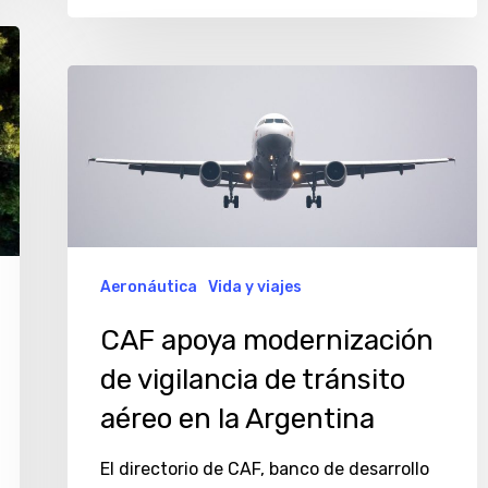
CAF
apoya
modernización
de
vigilancia
de
Aeronáutica
Vida y viajes
tránsito
aéreo
CAF apoya modernización
en
de vigilancia de tránsito
la
aéreo en la Argentina
Argentina
El directorio de CAF, banco de desarrollo