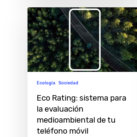
Eco
Rating:
sistema
para
la
evaluación
medioambiental
de
Ecología
Sociedad
tu
Eco Rating: sistema para
teléfono
la evaluación
móvil
medioambiental de tu
teléfono móvil