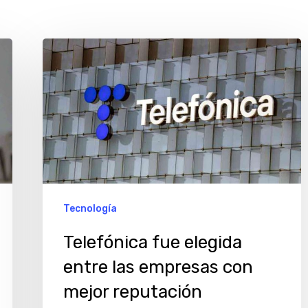
Telefónica
fue
elegida
entre
las
empresas
con
mejor
Tecnología
reputación
Telefónica fue elegida
corporativa
entre las empresas con
en
mejor reputación
Iberoamérica