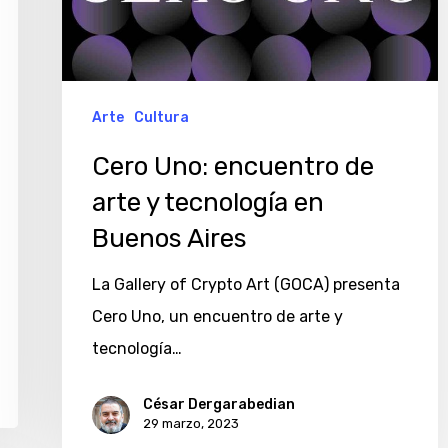
arte
y
tecnología
en
Arte
Cultura
Buenos
Cero Uno: encuentro de
Aires
arte y tecnología en
Buenos Aires
La Gallery of Crypto Art (GOCA) presenta
Cero Uno, un encuentro de arte y
tecnología…
César Dergarabedian
29 marzo, 2023