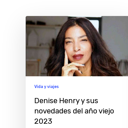
Denise
Henry
y
sus
novedades
del
año
viejo
Vida y viajes
2023
Denise Henry y sus
novedades del año viejo
Hit enter to search or ESC to close
2023