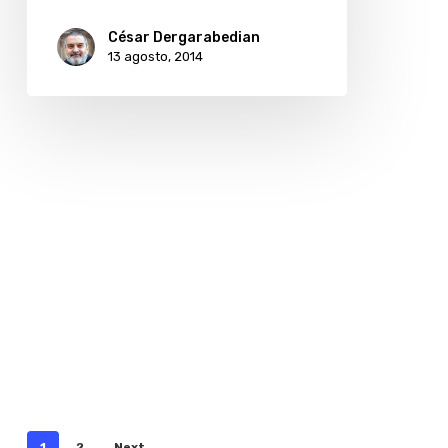
computadora
César Dergarabedian
13 agosto, 2014
1
2
Next