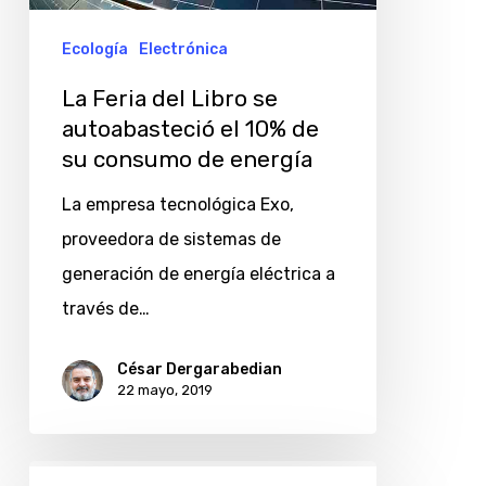
autoabasteció
el
Ecología
Electrónica
10%
La Feria del Libro se
de
autoabasteció el 10% de
su
su consumo de energía
consumo
La empresa tecnológica Exo,
de
proveedora de sistemas de
energía
generación de energía eléctrica a
través de…
César Dergarabedian
22 mayo, 2019
Costos