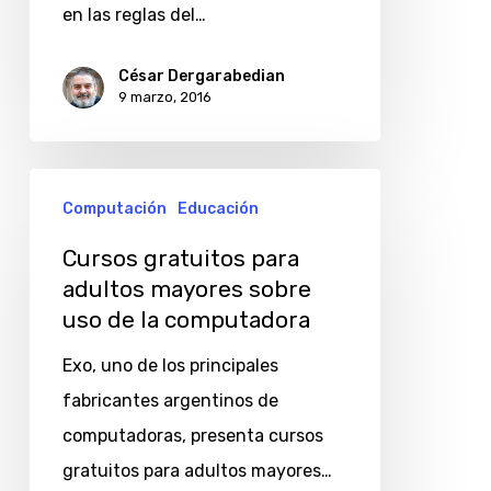
reglas
en las reglas del…
claras
César Dergarabedian
y
9 marzo, 2016
certidumbre
Cursos
Computación
Educación
gratuitos
para
Cursos gratuitos para
adultos mayores sobre
adultos
uso de la computadora
mayores
sobre
Exo, uno de los principales
uso
fabricantes argentinos de
de
computadoras, presenta cursos
la
gratuitos para adultos mayores…