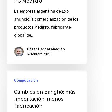
PC Medikro
Argentina
los
La empresa argentina de Exo
espirómetros
anunció la comercialización de los
basados
productos Medikro, fabricante
en
global de…
PC
Medikro
César Dergarabedian
16 febrero, 2018
Cambios
Computación
en
Banghó:
Cambios en Banghó: más
más
importación, menos
fabricación
importación,