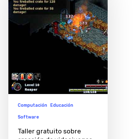
sobre
creación
de
videojuegos
en
Exo
Training
Center
Computación
Educación
Software
Taller gratuito sobre