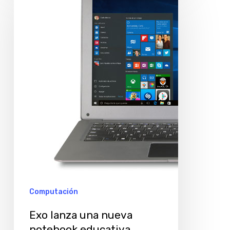
lanza
una
nueva
notebook
educativa
Computación
Exo lanza una nueva
notebook educativa