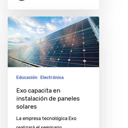
Exo
capacita
en
instalación
de
paneles
solares
Educación
Electrónica
Exo capacita en
instalación de paneles
solares
La empresa tecnológica Exo
realizará el seminario