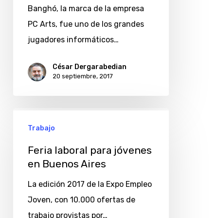
menos
Banghó, la marca de la empresa
fabricación
PC Arts, fue uno de los grandes
jugadores informáticos…
César Dergarabedian
20 septiembre, 2017
Feria
Trabajo
laboral
para
Feria laboral para jóvenes
jóvenes
en Buenos Aires
en
La edición 2017 de la Expo Empleo
Buenos
Joven, con 10.000 ofertas de
Aires
trabajo provistas por…