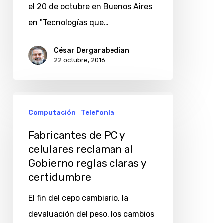
inclusión
el 20 de octubre en Buenos Aires
en "Tecnologías que…
César Dergarabedian
22 octubre, 2016
Fabricantes
Computación
Telefonía
de
PC
Fabricantes de PC y
y
celulares reclaman al
Gobierno reglas claras y
celulares
certidumbre
reclaman
al
El fin del cepo cambiario, la
Gobierno
devaluación del peso, los cambios