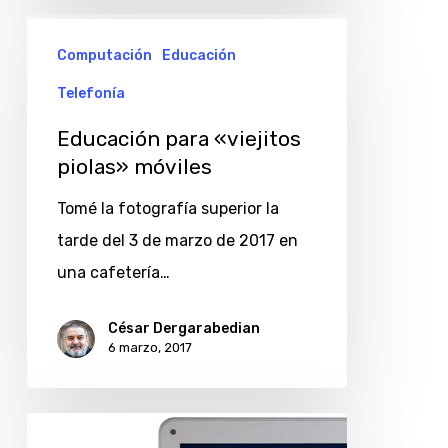
Educación
Computación
Educación
para
«viejitos
Telefonía
piolas»
Educación para «viejitos
móviles
piolas» móviles
Tomé la fotografía superior la
tarde del 3 de marzo de 2017 en
una cafetería…
César Dergarabedian
6 marzo, 2017
Exo