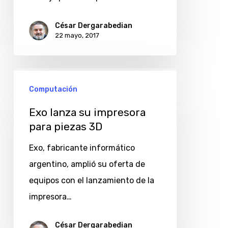
César Dergarabedian
22 mayo, 2017
Exo
Computación
lanza
su
Exo lanza su impresora
impresora
para piezas 3D
para
Exo, fabricante informático
piezas
argentino, amplió su oferta de
3D
equipos con el lanzamiento de la
impresora…
César Dergarabedian