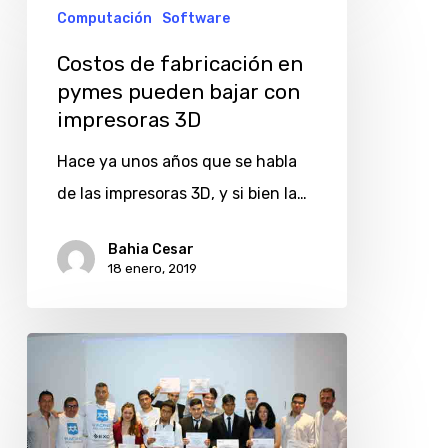
Computación
Software
de
fabricación
Costos de fabricación en
en
pymes pueden bajar con
impresoras 3D
pymes
pueden
Hace ya unos años que se habla
bajar
de las impresoras 3D, y si bien la…
con
impresoras
Bahia Cesar
18 enero, 2019
3D
Exo
forma
mediante
“préstamos