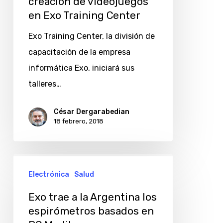
creación de videojuegos
en Exo Training Center
Exo Training Center, la división de
capacitación de la empresa
informática Exo, iniciará sus
talleres…
César Dergarabedian
18 febrero, 2018
Exo
Electrónica
Salud
trae
a
Exo trae a la Argentina los
la
espirómetros basados en