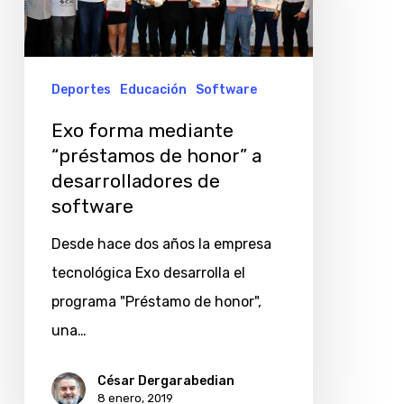
de
honor”
a
Deportes
Educación
Software
desarrolladores
Exo forma mediante
de
“préstamos de honor” a
software
desarrolladores de
software
Desde hace dos años la empresa
tecnológica Exo desarrolla el
programa "Préstamo de honor",
una…
César Dergarabedian
8 enero, 2019