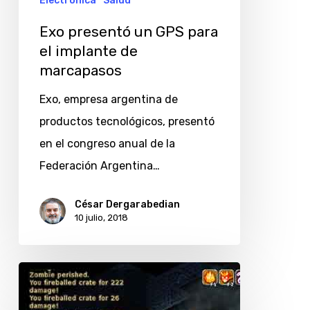
Electrónica
Salud
de
Exo presentó un GPS para
marcapasos
el implante de
marcapasos
Exo, empresa argentina de
productos tecnológicos, presentó
en el congreso anual de la
Federación Argentina…
César Dergarabedian
10 julio, 2018
Taller
gratuito