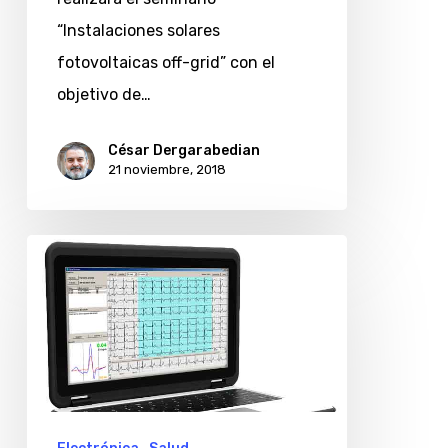
“Instalaciones solares
fotovoltaicas off-grid” con el
objetivo de…
César Dergarabedian
21 noviembre, 2018
Exo
presentó
un
GPS
para
el
implante