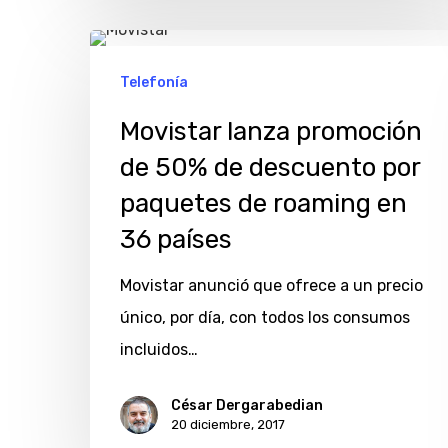
Movistar
lanza
Telefonía
promoción
Movistar lanza promoción
de
de 50% de descuento por
50%
paquetes de roaming en
de
36 países
descuento
por
Movistar anunció que ofrece a un precio
paquetes
único, por día, con todos los consumos
de
incluidos…
roaming
en
César Dergarabedian
20 diciembre, 2017
36