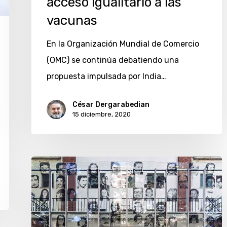
acceso igualitario a las
vacunas
En la Organización Mundial de Comercio
(OMC) se continúa debatiendo una
propuesta impulsada por India…
César Dergarabedian
15 diciembre, 2020
Más
de
350.000
personas