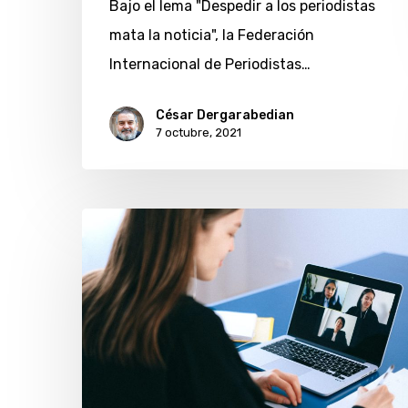
Bajo el lema "Despedir a los periodistas
la
mata la noticia", la Federación
noticia
Internacional de Periodistas…
César Dergarabedian
7 octubre, 2021
Reconocimiento
internacional
para
Chicas
en
Tecnología