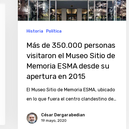
visitaron
el
Museo
Sitio
Historia
Política
de
Más de 350.000 personas
Memoria
visitaron el Museo Sitio de
ESMA
Memoria ESMA desde su
desde
su
apertura en 2015
apertura
El Museo Sitio de Memoria ESMA, ubicado
en
en lo que fuera el centro clandestino de…
2015
César Dergarabedian
19 mayo, 2020