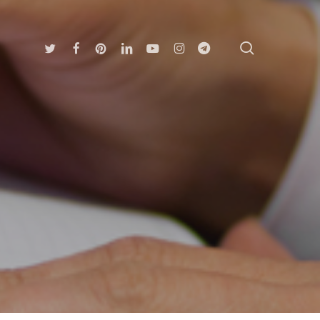
search
Twitter
Facebook
Pinterest
Linkedin
Youtube
Instagram
Telegram