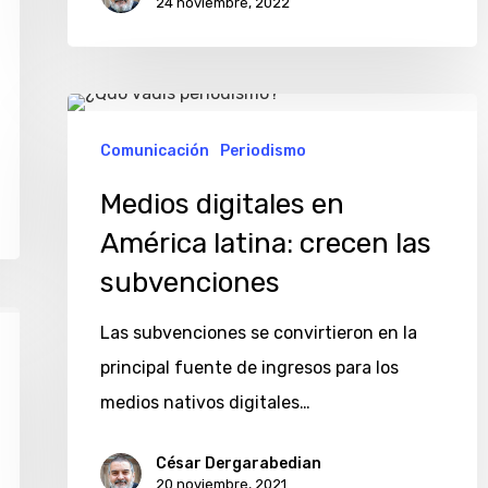
24 noviembre, 2022
Medios
digitales
Comunicación
Periodismo
en
Medios digitales en
América
América latina: crecen las
latina:
subvenciones
crecen
las
Las subvenciones se convirtieron en la
subvenciones
principal fuente de ingresos para los
medios nativos digitales…
César Dergarabedian
20 noviembre, 2021