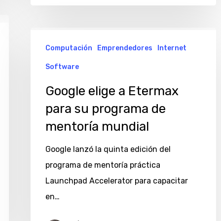
Google
Computación
Emprendedores
Internet
elige
a
Software
Etermax
Google elige a Etermax
para
para su programa de
su
mentoría mundial
programa
de
Google lanzó la quinta edición del
mentoría
programa de mentoría práctica
mundial
Launchpad Accelerator para capacitar
en…