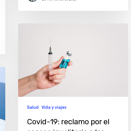
Covid-
19:
reclamo
por
el
acceso
igualitario
a
las
Salud
Vida y viajes
vacunas
Covid-19: reclamo por el