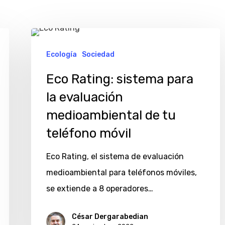
Eco
Rating:
Ecología
Sociedad
sistema
Eco Rating: sistema para
para
la evaluación
la
medioambiental de tu
evaluación
teléfono móvil
medioambiental
de
Eco Rating, el sistema de evaluación
tu
medioambiental para teléfonos móviles,
teléfono
se extiende a 8 operadores…
móvil
César Dergarabedian