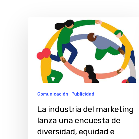
La
industria
del
marketing
lanza
una
encuesta
de
Comunicación
Publicidad
diversidad,
La industria del marketing
equidad
lanza una encuesta de
e
Hit enter to search or ESC to close
diversidad, equidad e
inclusión