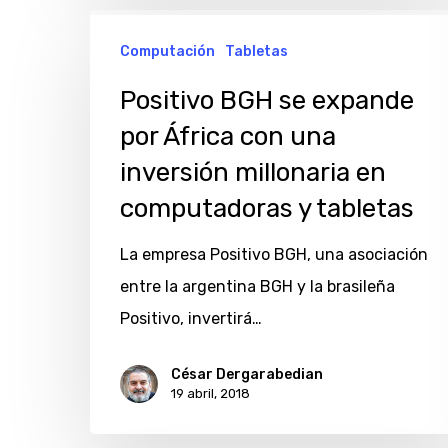
Positivo
Computación
Tabletas
BGH
se
Positivo BGH se expande
expande
por África con una
por
inversión millonaria en
África
computadoras y tabletas
con
una
La empresa Positivo BGH, una asociación
inversión
entre la argentina BGH y la brasileña
millonaria
Positivo, invertirá…
en
César Dergarabedian
computadoras
19 abril, 2018
y
tabletas